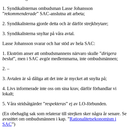
1. Syndikalisternas ombudsman Lasse Johansson
”
rekommenderade
” SAC-anslutna att arbeta;
2. Syndikalisterna gjorde detta och är därför strejkbrytare;
3. Syndikalisterna snyltar på våra avtal.
Lasse Johansson svarar och har stöd av hela SAC:
1. Ekström anser att ombudsmannens närvaro skulle ”
dirigera
beslut
”, men i SAC avgör medlemmarna, inte ombudsmännen;
2. –
3. Avtalen är så dåliga att det inte är mycket att snylta på;
4. Livs informerade inte oss om sina krav, därför förhandlar vi
lokalt;
5. Våra stridsåtgärder ”
respekteras
” ej av LO-förbunden.
(En obehaglig sak som relaterar till strejken sker några år senare. Se
avsnittet om ombudsmännen i kap. ”
Rationalitetsekonomism i
SAC
”)