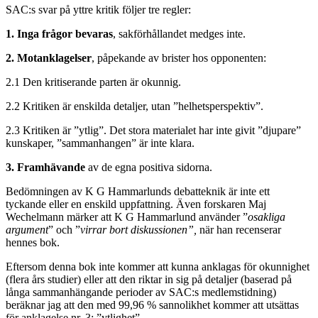
SAC:s svar på yttre kritik följer tre regler:
1.
Inga frågor bevaras
, sakförhållandet medges inte.
2.
Motanklagelser
, påpekande av brister hos opponenten:
2.1 Den kritiserande parten är okunnig.
2.2 Kritiken är enskilda detaljer, utan ”helhetsperspektiv”.
2.3 Kritiken är ”ytlig”. Det stora materialet har inte givit ”djupare”
kunskaper, ”sammanhangen” är inte klara.
3. Framhävande
av de egna positiva sidorna.
Bedömningen av K G Hammarlunds debatteknik är inte ett
tyckande eller en enskild uppfattning. Även forskaren Maj
Wechelmann märker att K G Hammarlund använder ”
osakliga
argument
” och ”
virrar bort diskussionen”,
när han recenserar
hennes bok.
Eftersom denna bok inte kommer att kunna anklagas för okunnighet
(flera års studier) eller att den riktar in sig på detaljer (baserad på
långa sammanhängande perioder av SAC:s medlemstidning)
beräknar jag att den med 99,96 % sannolikhet kommer att utsättas
för anklagelse nr. 3: ”ytlighet”.