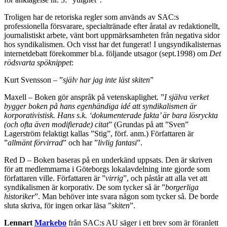
Troligen har de retoriska regler som används av SAC:s
professionella försvarare, specialtränade efter åratal av redaktionellt,
journalistiskt arbete, vänt bort uppmärksamheten från negativa sidor
hos syndikalismen. Och visst har det fungerat! I ungsyndikalisternas
internetdebatt förekommer bl.a. följande utsagor (sept.1998) om
Det
rödsvarta spöknippet
:
Kurt Svensson – ”
själv har jag inte läst skiten
”
Maxell – Boken gör anspråk på vetenskaplighet. ”
I själva verket
bygger boken på hans egenhändiga idé att syndikalismen är
korporativistisk. Hans s.k. ‘dokumenterade fakta’ är bara lösryckta
(och ofta även modifierade) citat
” (Grundas på att ”Sven”
Lagerström felaktigt kallas ”Stig”, förf. anm.) Författaren är
”
allmänt förvirrad
” och har ”
livlig fantasi
”.
Red D – Boken baseras på en underkänd uppsats. Den är skriven
för att medlemmarna i Göteborgs lokalavdelning inte gjorde som
författaren ville. Författaren är ”
virrig
”, och påstår att alla vet att
syndikalismen är korporativ. De som tycker så är ”
borgerliga
historiker
”. Man behöver inte svara någon som tycker så. De borde
sluta skriva, för ingen orkar läsa ”
skiten
”.
Lennart
Markebo
från SAC:s AU säger i ett brev som är föranlett