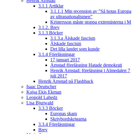
Henrik Arnstad
3.1.1 Artiklar
3.1.1.1 Min recension av ”Så hotas Europa
av ultranationalismen”
Kristersson måste stoppa extremisterna i M
3.1.2. Brev
3.1.3 Böcker
3.1.3.a Älskade fascism
Älskade fascism
Det lilla landet som kunde
3.1.4 Föreläsningar
17 januari 2017
Arnstad föreläsning Hatade demokrati
Henrik Arnstad: föreläsning i Almedalen 7
juli 2017
Henrik Arnstad på Flashback
Isaac Deutscher
Kajsa Ekis Ekman
Leopold Labedz
Lisa Bjurwald
3.3.3 Böcker
Europas skam
Skrivbordskrigarna
3.3.4 Föreläsningar
Brev