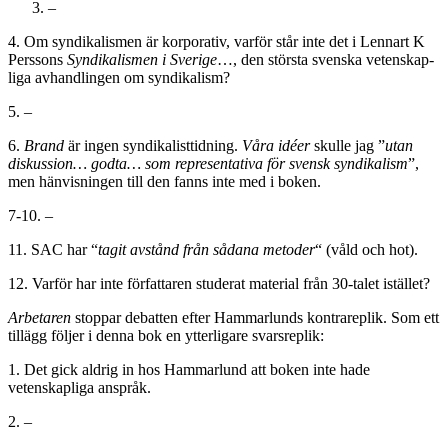
–
4. Om syndikalismen är korporativ, varför står inte det i Lennart K
Perssons
Syndikalismen i Sverige
…, den största svenska vetenskap-
liga avhandlingen om syndikalism?
5. –
6.
Brand
är ingen syndikalisttidning.
Våra idéer
skulle jag ”
utan
diskussion… godta… som representativa för svensk syndikalism
”,
men hänvisningen till den fanns inte med i boken.
7-10. –
11. SAC har “
tagit avstånd från sådana metoder
“ (våld och hot).
12. Varför har inte författaren studerat material från 30-talet istället?
Arbetaren
stoppar debatten efter Hammarlunds kontrareplik. Som ett
tillägg följer i denna bok en ytterligare svarsreplik:
1. Det gick aldrig in hos Hammarlund att boken inte hade
vetenskapliga anspråk.
2. –