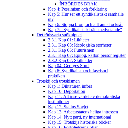
ÍNBÖRDES BRÅK
Kap 4: Pessimism och förklaring
Kap 5: Hur ser ett syndikalistiskt samhälle
ut?
Kap 6: Stoppa bron, och allt annat också!
Kap 7: ”Syndikalistiskt rättsmedvetande”
Det rödsvarta spöknippet
2.3.1 Kap 01: Likheter
2.3.1 Kap 03: Ideologiska storheter
2.3.1 Kap 05: Futurismen
2.3.1 Kap 07: Epilog, källor, personregister
2.3.2 Kap 02: Skillnader
Kap 04: Georges Sorel
Kap 6: Syndikalism och fascism i
praktiken
Trotskij och trotskismen
Kap 1: Diktaturen införs
Kap 10: Deportation
Kap 11: Att inse värdet av demokratiska
institutioner
Kap 12: Stalins Sovjet
Kap 13: Arbetarstatens heliga intressen
Kap 14: Nytt parti, ny international
Kap 15: Trotskijs historiska böcker
Kap 16: Förföljelserna ökar