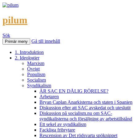
pilum
Sök
Gå till innehåll
Primär meny
1. Introduktion
2. Ideologier
Marxism
Övrigt
Populism
Socialism
Syndikalism
ÄR SAC EN DÅLIG RÖRELSE?
Arbetaren
Bryan Caplan Anarkisterna och staten i Spanien
Diskussion efter att SAC avskedat och uteslutit
Diskussion på socialism.nu om SAC-
syndikalisterna och försäljning av arbetstillstånd
Ett sekel av syndikalism
Fackliga fribrytare
Rescension av Det rödsvarta spöknippet