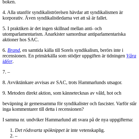
boken.
4. Alla utanför syndikaliströrelsen hävdar att syndikalismen är
korporativ. Även syndikalistledarna vet att så är fallet.
5. I praktiken är det ingen skillnad mellan anti- och
utomparlamentarism. Anarkister samordnar antiparlamentariska
aktioner hos SAC.
6.
Brand
, en samtida källa till Sorels syndikalism, berörs inte i
recensionen. En primärkälla som stödjer uppgiften är tidningen
Våra
idéer
.
7. –
8. Avviktänkare avvisas av SAC, trots Hammarlunds utsagor.
9. Metoden direkt aktion, som kännetecknas av våld, hot och
beväpning är gemensamma för syndikalister och fascister. Varför står
inga kommentarer till detta i recensionen?
I samma nr. undviker Hammarlund att svara på de nya uppgifterna:
Det rödsvarta spöknippet
är inte vetenskaplig.
–