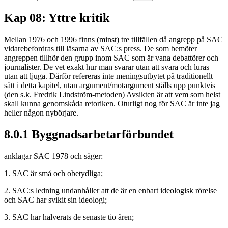
Kap 08: Yttre kritik
Mellan 1976 och 1996 finns (minst) tre tillfällen då angrepp på SAC
vidarebefordras till läsarna av SAC:s press. De som bemöter
angreppen tillhör den grupp inom SAC som är vana debattörer och
journalister. De vet exakt hur man svarar utan att svara och luras
utan att ljuga. Därför refereras inte meningsutbytet på traditionellt
sätt i detta kapitel, utan argument/motargument ställs upp punktvis
(den s.k. Fredrik Lindström-metoden) Avsikten är att vem som helst
skall kunna genomskåda retoriken. Oturligt nog för SAC är inte jag
heller någon nybörjare.
8.0.1 Byggnadsarbetarförbundet
anklagar SAC 1978 och säger:
1. SAC är små och obetydliga;
2. SAC:s ledning undanhåller att de är en enbart ideologisk rörelse
och SAC har svikit sin ideologi;
3. SAC har halverats de senaste tio åren;