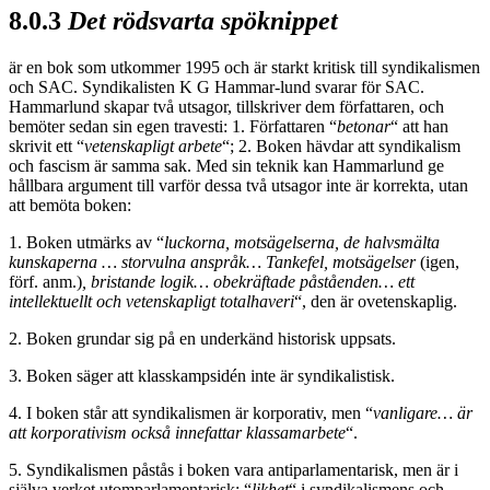
8.0.3
Det rödsvarta spöknippet
är en bok som utkommer 1995 och är starkt kritisk till syndikalismen
och SAC. Syndikalisten K G Hammar-lund svarar för SAC.
Hammarlund skapar två utsagor, tillskriver dem författaren, och
bemöter sedan sin egen travesti: 1. Författaren “
betonar
“ att han
skrivit ett “
vetenskapligt arbete
“; 2. Boken hävdar att syndikalism
och fascism är samma sak. Med sin teknik kan Hammarlund ge
hållbara argument till varför dessa två utsagor inte är korrekta, utan
att bemöta boken:
1. Boken utmärks av “
luckorna, motsägelserna, de halvsmälta
kunskaperna … storvulna anspråk… Tankefel, motsägelser
(igen,
förf. anm.)
, bristande logik… obekräftade påståenden… ett
intellektuellt och vetenskapligt totalhaveri
“, den är ovetenskaplig.
2. Boken grundar sig på en underkänd historisk uppsats.
3. Boken säger att klasskampsidén inte är syndikalistisk.
4. I boken står att syndikalismen är korporativ, men “
vanligare… är
att korporativism också innefattar klassamarbete
“.
5. Syndikalismen påstås i boken vara antiparlamentarisk, men är i
själva verket utomparlamentarisk; “
likhet
“ i syndikalismens och