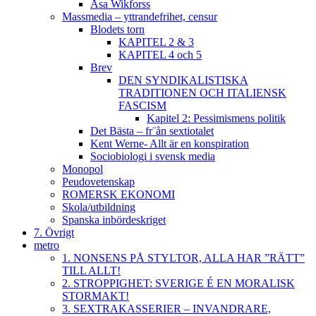
Åsa Wikforss
Massmedia – yttrandefrihet, censur
Blodets torn
KAPITEL 2 & 3
KAPITEL 4 och 5
Brev
DEN SYNDIKALISTISKA
TRADITIONEN OCH ITALIENSK
FASCISM
Kapitel 2: Pessimismens politik
Det Bästa – fr¨ån sextiotalet
Kent Werne- Allt är en konspiration
Sociobiologi i svensk media
Monopol
Peudovetenskap
ROMERSK EKONOMI
Skola/utbildning
Spanska inbördeskriget
7. Övrigt
metro
1. NONSENS PÅ STYLTOR, ALLA HAR ”RÄTT”
TILL ALLT!
2. STROPPIGHET: SVERIGE É EN MORALISK
STORMAKT!
3. SEXTRAKASSERIER – INVANDRARE,