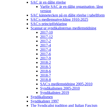
SAC är en dålig rörelse
Varför SAC är en dålig organisation- lång
version
SAC kännetecken på en dålig rörelse i tabellform
SAC:s medlemsutveckling 1910-2025
SAC:s principförklaring
Scannat ur syndikalisternas medlemstidning
2017-10
2017-12
2017-2
2017-4
2017-4
2017-6
2017-9
2018-2
2018-5
2018-6
2018-7
2018-8
SAC:s medlemstidning 2005-2010
Syndikalismen 2005-2010
Syndikalisten 2019
Syndikalismen
Syndikalister 1997
The Syndicalist tradition and Italian Fascism