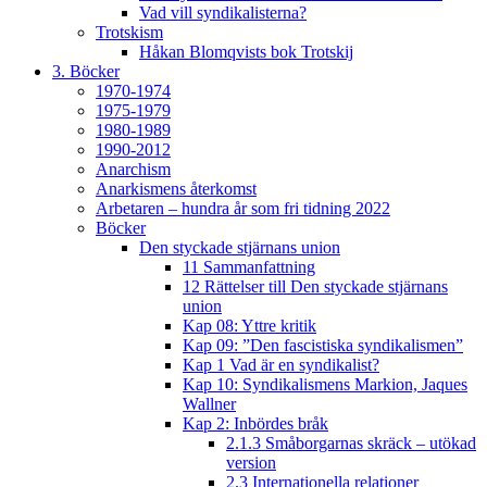
Vad vill syndikalisterna?
Trotskism
Håkan Blomqvists bok Trotskij
3. Böcker
1970-1974
1975-1979
1980-1989
1990-2012
Anarchism
Anarkismens återkomst
Arbetaren – hundra år som fri tidning 2022
Böcker
Den styckade stjärnans union
11 Sammanfattning
12 Rättelser till Den styckade stjärnans
union
Kap 08: Yttre kritik
Kap 09: ”Den fascistiska syndikalismen”
Kap 1 Vad är en syndikalist?
Kap 10: Syndikalismens Markion, Jaques
Wallner
Kap 2: Inbördes bråk
2.1.3 Småborgarnas skräck – utökad
version
2.3 Internationella relationer