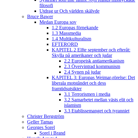
filosofi
Utdrag ur Och världen skälvde
Bruce Bawer
Medan Europa sov
1.2 Europas förnekande
1.3 Massmedia
1.4 Multikulturalism
EFTERORD
KAPITEL 2 Elfte september och efteråt:
Skylla på amerikaner och judar
2.2 Europeisk antiamerikanism
2.3 Övervintrad kommunism
2.4 Synen på judar
KAPITEL 3: Europas Weimar-rörelse: Det
liberala motståndet och dess
framtidsutsikter
3.1 Terrorismen i media
3.2 Samarbetet mellan västs elit och
islamism
3.3 Etablissemanget och tyranniet
Christer Bergström
Geller Tamas
Georges Sorel
Sorel i Brand