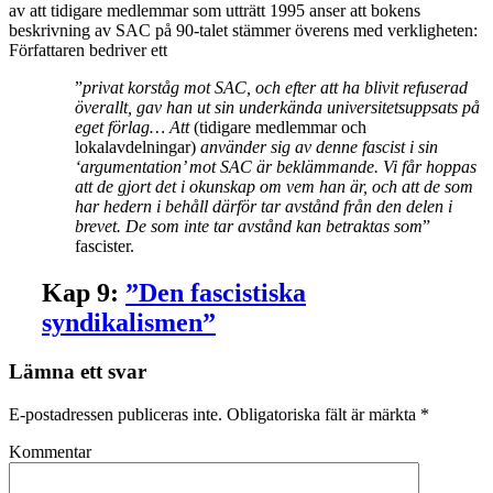
av att tidigare medlemmar som utträtt 1995 anser att bokens
beskrivning av SAC på 90-talet stämmer överens med verkligheten:
Författaren bedriver ett
”
privat korståg mot SAC, och efter att ha blivit refuserad
överallt, gav han ut sin underkända universitetsuppsats på
eget förlag… Att
(tidigare medlemmar och
lokalavdelningar)
använder sig av denne fascist i sin
‘argumentation’ mot SAC är beklämmande. Vi får hoppas
att de gjort det i okunskap om vem han är, och att de som
har hedern i behåll därför tar avstånd från den delen i
brevet. De som inte tar avstånd kan betraktas som
”
fascister.
Kap 9:
”Den fascistiska
syndikalismen”
Lämna ett svar
E-postadressen publiceras inte.
Obligatoriska fält är märkta
*
Kommentar