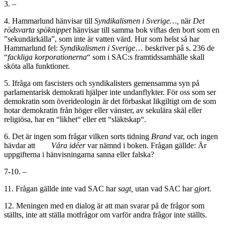
3. –
4. Hammarlund hänvisar till
Syndikalismen i Sverige…,
när
Det
rödsvarta spöknippet
hänvisar till samma bok viftas den bort som en
”sekundärkälla”, som inte är vatten värd. Hur som helst så har
Hammarlund fel:
Syndikalismen i Sverige
… beskriver på s. 236 de
“
fackliga korporationerna
“ som i SAC:s framtidssamhälle skall
sköta alla funktioner.
5. Ifråga om fascisters och syndikalisters gemensamma syn på
parlamentarisk demokrati hjälper inte undanflykter. För oss som ser
demokratin som överideologin är det förbaskat likgiltigt om de som
hotar demokratin från höger eller vänster, av sekulära skäl eller
religiösa, har en “likhet“ eller ett “släktskap“.
6. Det är ingen som frågar vilken sorts tidning
Brand
var, och ingen
hävdar att
Våra idéer
var nämnd i boken. Frågan gällde: Är
uppgifterna i hänvisningarna sanna eller falska?
7-10. –
11. Frågan gällde inte vad SAC har
sagt,
utan vad SAC har
gjort
.
12. Meningen med en dialog är att man svarar på de frågor som
ställts, inte att ställa motfrågor om varför andra frågor inte ställts.