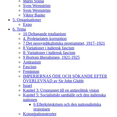
Mario Sousa
Sven Wernström
Sven Wernström
Viktor Banke
5. Organisationer
Expo
6. Tema
10 Deltagande totalianism
4. Proletariatets korruption
7 Det neosyndikalistiska programmet, 1917–1921
8 Variationer i italiensk fascism
8: Variationer i italiensk fascism
9 Bortom liberalismen, 1921-1925
Antirasism
Fascism
Feminism
IMPERIERNAS ÖDE OCH SÖKANDE EFTER
ÖVERLEVNAD av Sir John Glubb
Israel
Kapitel 3: Ursprunget till en antipolitisk vision
Kapitel 5: Socialistiskt samhälle och den italienska
nationen
6 Efterkrigskrisen och den nationalistiska
responsen
Konspirationsteorier