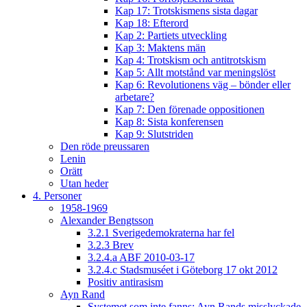
Kap 17: Trotskismens sista dagar
Kap 18: Efterord
Kap 2: Partiets utveckling
Kap 3: Maktens män
Kap 4: Trotskism och antitrotskism
Kap 5: Allt motstånd var meningslöst
Kap 6: Revolutionens väg – bönder eller
arbetare?
Kap 7: Den förenade oppositionen
Kap 8: Sista konferensen
Kap 9: Slutstriden
Den röde preussaren
Lenin
Orätt
Utan heder
4. Personer
1958-1969
Alexander Bengtsson
3.2.1 Sverigedemokraterna har fel
3.2.3 Brev
3.2.4.a ABF 2010-03-17
3.2.4.c Stadsmuséet i Göteborg 17 okt 2012
Positiv antirasism
Ayn Rand
Systemet som inte fanns: Ayn Rands misslyckade