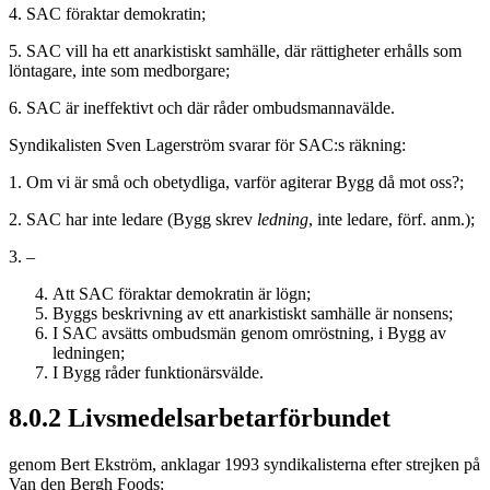
4. SAC föraktar demokratin;
5. SAC vill ha ett anarkistiskt samhälle, där rättigheter erhålls som
löntagare, inte som medborgare;
6. SAC är ineffektivt och där råder ombudsmannavälde.
Syndikalisten Sven Lagerström svarar för SAC:s räkning:
1. Om vi är små och obetydliga, varför agiterar Bygg då mot oss?;
2. SAC har inte ledare (Bygg skrev
ledning
, inte ledare, förf. anm.);
3. –
Att SAC föraktar demokratin är lögn;
Byggs beskrivning av ett anarkistiskt samhälle är nonsens;
I SAC avsätts ombudsmän genom omröstning, i Bygg av
ledningen;
I Bygg råder funktionärsvälde.
8.0.2 Livsmedelsarbetarförbundet
genom Bert Ekström, anklagar 1993 syndikalisterna efter strejken på
Van den Bergh Foods: