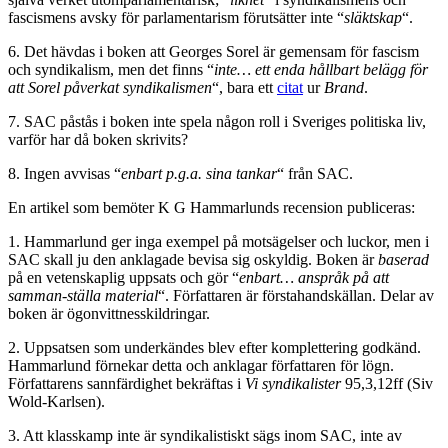
fascismens avsky för parlamentarism förutsätter inte “
släktskap
“.
6. Det hävdas i boken att Georges Sorel är gemensam för fascism
och syndikalism, men det finns “
inte… ett enda hållbart belägg för
att Sorel påverkat syndikalismen
“, bara ett
citat
ur
Brand
.
7. SAC påstås i boken inte spela någon roll i Sveriges politiska liv,
varför har då boken skrivits?
8. Ingen avvisas “
enbart p.g.a. sina tankar
“ från SAC.
En artikel som bemöter K G Hammarlunds recension publiceras:
1. Hammarlund ger inga exempel på motsägelser och luckor, men i
SAC skall ju den anklagade bevisa sig oskyldig. Boken är
baserad
på en vetenskaplig uppsats och gör “
enbart… anspråk på att
samman-ställa material
“. Författaren är förstahandskällan. Delar av
boken är ögonvittnesskildringar.
2. Uppsatsen som underkändes blev efter komplettering godkänd.
Hammarlund förnekar detta och anklagar författaren för lögn.
Författarens sannfärdighet bekräftas i
Vi syndikalister
95,3,12ff (Siv
Wold-Karlsen).
3. Att klasskamp inte är syndikalistiskt sägs inom SAC, inte av