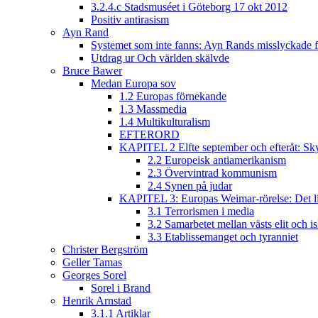
3.2.4.c Stadsmuséet i Göteborg 17 okt 2012
Positiv antirasism
Ayn Rand
Systemet som inte fanns: Ayn Rands misslyckade fi
Utdrag ur Och världen skälvde
Bruce Bawer
Medan Europa sov
1.2 Europas förnekande
1.3 Massmedia
1.4 Multikulturalism
EFTERORD
KAPITEL 2 Elfte september och efteråt: Sky
2.2 Europeisk antiamerikanism
2.3 Övervintrad kommunism
2.4 Synen på judar
KAPITEL 3: Europas Weimar-rörelse: Det lib
3.1 Terrorismen i media
3.2 Samarbetet mellan västs elit och i
3.3 Etablissemanget och tyranniet
Christer Bergström
Geller Tamas
Georges Sorel
Sorel i Brand
Henrik Arnstad
3.1.1 Artiklar