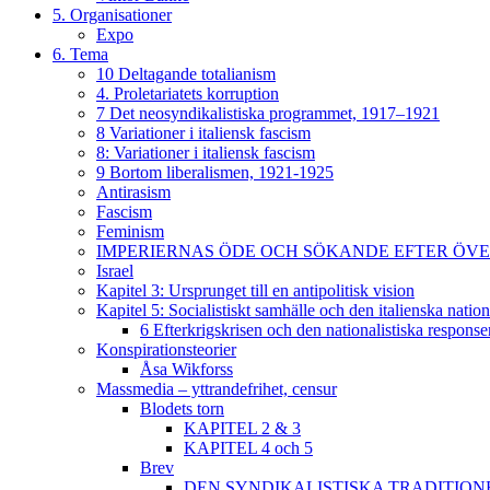
5. Organisationer
Expo
6. Tema
10 Deltagande totalianism
4. Proletariatets korruption
7 Det neosyndikalistiska programmet, 1917–1921
8 Variationer i italiensk fascism
8: Variationer i italiensk fascism
9 Bortom liberalismen, 1921-1925
Antirasism
Fascism
Feminism
IMPERIERNAS ÖDE OCH SÖKANDE EFTER ÖVERLE
Israel
Kapitel 3: Ursprunget till en antipolitisk vision
Kapitel 5: Socialistiskt samhälle och den italienska natio
6 Efterkrigskrisen och den nationalistiska response
Konspirationsteorier
Åsa Wikforss
Massmedia – yttrandefrihet, censur
Blodets torn
KAPITEL 2 & 3
KAPITEL 4 och 5
Brev
DEN SYNDIKALISTISKA TRADITION