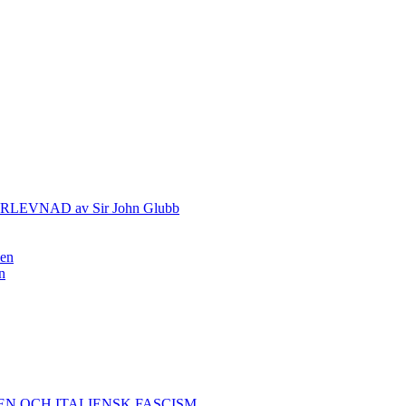
VNAD av Sir John Glubb
nen
n
EN OCH ITALIENSK FASCISM