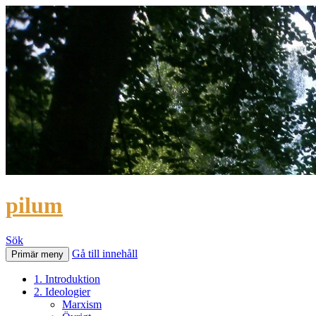
pilum
Sök
Gå till innehåll
Primär meny
1. Introduktion
2. Ideologier
Marxism