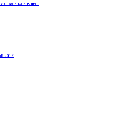
v ultranationalismen”
uli 2017