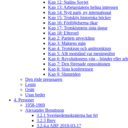
Kap 12: Stalins Sovjet
Kap 13: Arbetarstatens heliga intressen
Kap 14: Nytt parti, ny international
Kap 15: Trotskijs historiska böcker
Kap 16: Förföljelserna ökar
Kap 17: Trotskismens sista dagar
Kap 18: Efterord
Kap 2: Partiets utveckling
Kap 3: Maktens män
Kap 4: Trotskism och antitrotskism
Kap 5: Allt motstånd var meningslöst
Kap 6: Revolutionens väg – bönder eller arb
Kap 7: Den förenade oppositionen
Kap 8: Sista konferensen
Kap 9: Slutstriden
Den röde preussaren
Lenin
Orätt
Utan heder
4. Personer
1958-1969
Alexander Bengtsson
3.2.1 Sverigedemokraterna har fel
3.2.3 Brev
3.2.4.a ABF 2010-03-17