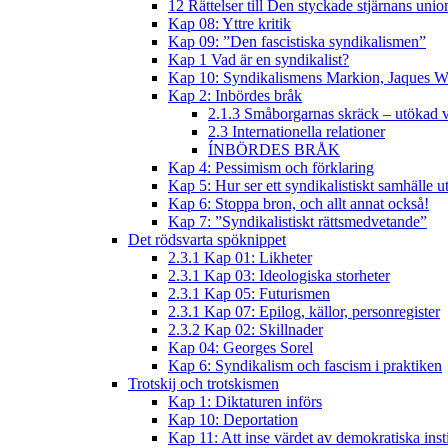
12 Rättelser till Den styckade stjärnans unio
Kap 08: Yttre kritik
Kap 09: ”Den fascistiska syndikalismen”
Kap 1 Vad är en syndikalist?
Kap 10: Syndikalismens Markion, Jaques W
Kap 2: Inbördes bråk
2.1.3 Småborgarnas skräck – utökad v
2.3 Internationella relationer
ÍNBÖRDES BRÅK
Kap 4: Pessimism och förklaring
Kap 5: Hur ser ett syndikalistiskt samhälle u
Kap 6: Stoppa bron, och allt annat också!
Kap 7: ”Syndikalistiskt rättsmedvetande”
Det rödsvarta spöknippet
2.3.1 Kap 01: Likheter
2.3.1 Kap 03: Ideologiska storheter
2.3.1 Kap 05: Futurismen
2.3.1 Kap 07: Epilog, källor, personregister
2.3.2 Kap 02: Skillnader
Kap 04: Georges Sorel
Kap 6: Syndikalism och fascism i praktiken
Trotskij och trotskismen
Kap 1: Diktaturen införs
Kap 10: Deportation
Kap 11: Att inse värdet av demokratiska inst