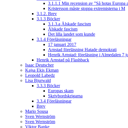
3.1.1.1 Min recension av ”Så hotas Europa a
Kristersson måste stoppa extremisterna i M
3.1.2. Brev
3.1.3 Böcker
3.1.3.a Älskade fascism
Älskade fascism
Det lilla landet som kunde
3.1.4 Föreläsningar
17 januari 2017
Arnstad föreläsning Hatade demokrati
Henrik Arnstad: föreläsning i Almedalen 7 j
Henrik Arnstad på Flashback
Isaac Deutscher
Kajsa Ekis Ekman
Leopold Labedz
Lisa Bjurwald
3.3.3 Böcker
Europas skam
Skrivbordskrigarna
3.3.4 Föreläsningar
Brev
Mario Sousa
Sven Wernström
Sven Wernström
Viktor Banke