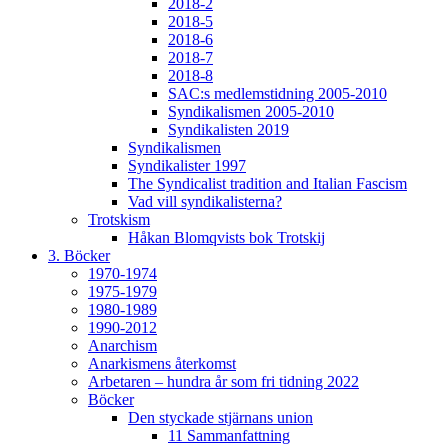
2018-2
2018-5
2018-6
2018-7
2018-8
SAC:s medlemstidning 2005-2010
Syndikalismen 2005-2010
Syndikalisten 2019
Syndikalismen
Syndikalister 1997
The Syndicalist tradition and Italian Fascism
Vad vill syndikalisterna?
Trotskism
Håkan Blomqvists bok Trotskij
3. Böcker
1970-1974
1975-1979
1980-1989
1990-2012
Anarchism
Anarkismens återkomst
Arbetaren – hundra år som fri tidning 2022
Böcker
Den styckade stjärnans union
11 Sammanfattning