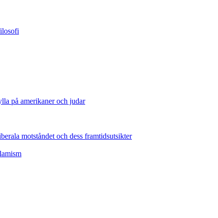
losofi
lla på amerikaner och judar
erala motståndet och dess framtidsutsikter
slamism