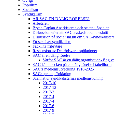
Övrigt
Populism
Socialism
Syndikalism
ÄR SAC EN DÅLIG RÖRELSE?
Arbetaren
Bryan Caplan Anarkisterna och staten i Spanien
Diskussion efter att SAC avskedat och uteslutit
Diskussion på socialism.nu om SAC-syndikalisterna 
Ett sekel av syndikalism
Fackliga fribrytare
Rescension av Det rödsvarta spöknippet
SAC är en dålig rörelse
Varför SAC är en dålig organisation- lång v
SAC kännetecken på en dålig rörelse i tabellform
SAC:s medlemsutveckling 1910-2025
SAC:s principförklaring
Scannat ur syndikalisternas medlemstidning
2017-10
2017-12
2017-2
2017-4
2017-4
2017-6
2017-9