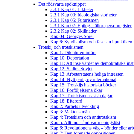
Det rödsvarta spöknippet
2.3.1 Kap 01: Likheter
2.3.1 Kap 03: Ideologiska storheter
2.3.1 Kap 05: Futurismen
2.3.1 Kap 07: Epilog, källor, personregister
2.3.2 Kap 02: Skillnader
Kap 04: Georges Sorel
Kap 6: Syndikalism och fascism i praktiken
Trotskij och trotskismen
Kap 1: Diktaturen införs
Kap 10: Deportation
Kap 11: Att inse värdet av demokratiska inst
Kap 12: Stalins Sovjet
Kap 13: Arbetarstatens heliga intressen
Kap 14: Nytt parti, ny international
Kap 15: Trotskijs historiska böcker
Kap 16: Förföljelserna ökar
Kap 17: Trotskismens sista dagar
Kap 18: Efterord
Kap 2: Partiets utveckling
Kap 3: Maktens män
Kap 4: Trotskism och antitrotskism
Kap 5: Allt motstånd var meningslöst
Kap 6: Revolutionens väg – bönder eller arb
Kap 7: Den förenade oppositionen