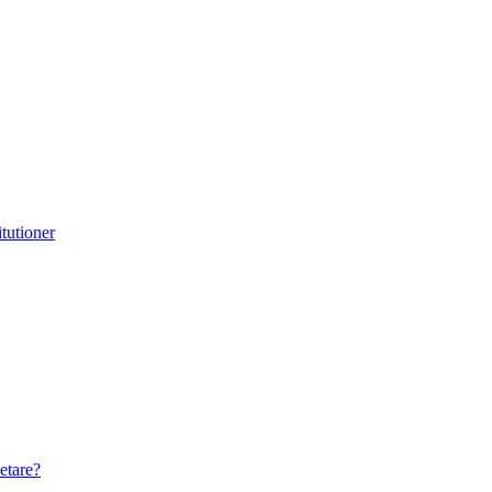
itutioner
etare?