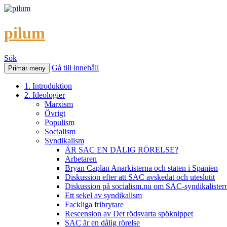
pilum
Sök
Gå till innehåll
Primär meny
1. Introduktion
2. Ideologier
Marxism
Övrigt
Populism
Socialism
Syndikalism
ÄR SAC EN DÅLIG RÖRELSE?
Arbetaren
Bryan Caplan Anarkisterna och staten i Spanien
Diskussion efter att SAC avskedat och uteslutit
Diskussion på socialism.nu om SAC-syndikalisterna 
Ett sekel av syndikalism
Fackliga fribrytare
Rescension av Det rödsvarta spöknippet
SAC är en dålig rörelse