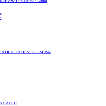
VNAD av Sir John Glubb
nen
n
EN OCH ITALIENSK FASCISM
ILL ALLT!