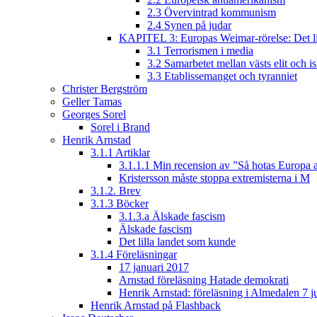
2.3 Övervintrad kommunism
2.4 Synen på judar
KAPITEL 3: Europas Weimar-rörelse: Det lib
3.1 Terrorismen i media
3.2 Samarbetet mellan västs elit och i
3.3 Etablissemanget och tyranniet
Christer Bergström
Geller Tamas
Georges Sorel
Sorel i Brand
Henrik Arnstad
3.1.1 Artiklar
3.1.1.1 Min recension av ”Så hotas Europa a
Kristersson måste stoppa extremisterna i M
3.1.2. Brev
3.1.3 Böcker
3.1.3.a Älskade fascism
Älskade fascism
Det lilla landet som kunde
3.1.4 Föreläsningar
17 januari 2017
Arnstad föreläsning Hatade demokrati
Henrik Arnstad: föreläsning i Almedalen 7 j
Henrik Arnstad på Flashback