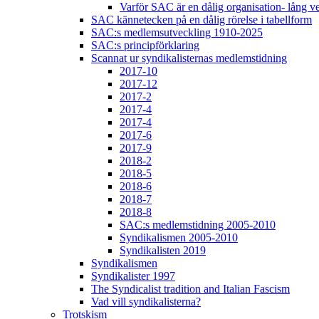
Varför SAC är en dålig organisation- lång v
SAC kännetecken på en dålig rörelse i tabellform
SAC:s medlemsutveckling 1910-2025
SAC:s principförklaring
Scannat ur syndikalisternas medlemstidning
2017-10
2017-12
2017-2
2017-4
2017-4
2017-6
2017-9
2018-2
2018-5
2018-6
2018-7
2018-8
SAC:s medlemstidning 2005-2010
Syndikalismen 2005-2010
Syndikalisten 2019
Syndikalismen
Syndikalister 1997
The Syndicalist tradition and Italian Fascism
Vad vill syndikalisterna?
Trotskism