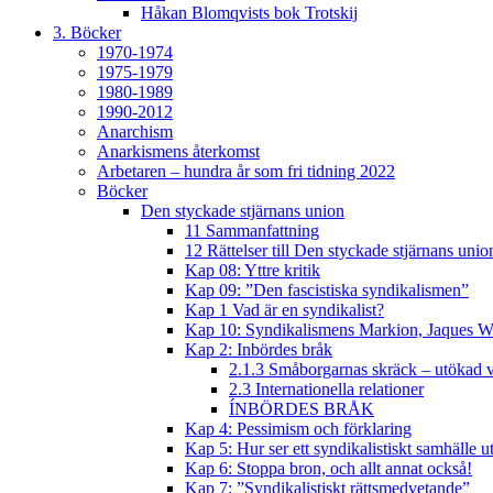
Håkan Blomqvists bok Trotskij
3. Böcker
1970-1974
1975-1979
1980-1989
1990-2012
Anarchism
Anarkismens återkomst
Arbetaren – hundra år som fri tidning 2022
Böcker
Den styckade stjärnans union
11 Sammanfattning
12 Rättelser till Den styckade stjärnans unio
Kap 08: Yttre kritik
Kap 09: ”Den fascistiska syndikalismen”
Kap 1 Vad är en syndikalist?
Kap 10: Syndikalismens Markion, Jaques W
Kap 2: Inbördes bråk
2.1.3 Småborgarnas skräck – utökad v
2.3 Internationella relationer
ÍNBÖRDES BRÅK
Kap 4: Pessimism och förklaring
Kap 5: Hur ser ett syndikalistiskt samhälle u
Kap 6: Stoppa bron, och allt annat också!
Kap 7: ”Syndikalistiskt rättsmedvetande”