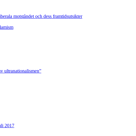
erala motståndet och dess framtidsutsikter
slamism
v ultranationalismen”
uli 2017