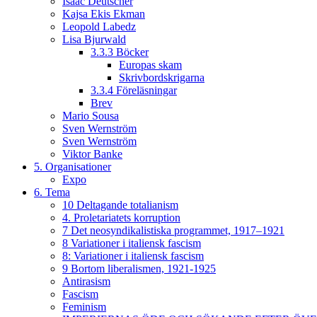
Isaac Deutscher
Kajsa Ekis Ekman
Leopold Labedz
Lisa Bjurwald
3.3.3 Böcker
Europas skam
Skrivbordskrigarna
3.3.4 Föreläsningar
Brev
Mario Sousa
Sven Wernström
Sven Wernström
Viktor Banke
5. Organisationer
Expo
6. Tema
10 Deltagande totalianism
4. Proletariatets korruption
7 Det neosyndikalistiska programmet, 1917–1921
8 Variationer i italiensk fascism
8: Variationer i italiensk fascism
9 Bortom liberalismen, 1921-1925
Antirasism
Fascism
Feminism