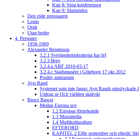
Kap 8: Sista konferensen
Kap 9: Slutstriden
Den röde preussaren
Lenin
Orätt
Utan heder
4. Personer
1958-1969
Alexander Bengtsson
3.2.1 Sverigedemokraterna har fel
3.2.3 Brev
3.2.4.a ABF 2010-03-17
3.2.4.c Stadsmuséet i Göteborg 17 okt 2012
Positiv antirasism
Ayn Rand
Systemet som inte fanns: Ayn Rands misslyckade fi
Utdrag ur Och världen skälvde
Bruce Bawer
Medan Europa sov
1.2 Europas förnekande
1.3 Massmedia
1.4 Multikulturalism
EFTERORD
KAPITEL 2 Elfte september och efteråt: Sky
2.2 Europeisk antiamerikanism