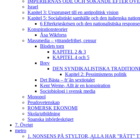
IMPERIERNAS ÖDE OCH SÖKANDE EFTER ÖVERLE
Israel
Kapitel 3: Ursprunget till en antipolitisk vision
Kapitel 5: Socialistiskt samhälle och den italienska natio
6 Efterkrigskrisen och den nationalistiska response
Konspirationsteorier
Åsa Wikforss
Massmedia – yttrandefrihet, censur
Blodets torn
KAPITEL 2 & 3
KAPITEL 4 och 5
Brev
DEN SYNDIKALISTISKA TRADITION
Kapitel 2: Pessimismens politik
Det Bästa – fr¨ån sextiotalet
Kent Werne- Allt är en konspiration
Sociobiologi i svensk media
Monopol
Peudovetenskap
ROMERSK EKONOMI
Skola/utbildning
Spanska inbördeskriget
7. Övrigt
metro
1. NONSENS PÅ STYLTOR, ALLA HAR ”RÄTT” T