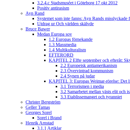
3.2.4.c Stadsmuséet i Göteborg 17 okt 2012
Positiv antirasism
Ayn Rand
Systemet som inte fanns: Ayn Rands misslyckade fi
Utdrag ur Och världen skälvde
Bruce Bawer
Medan Europa sov
1.2 Europas förnekande
1.3 Massmedia
1.4 Multikulturalism
EFTERORD
KAPITEL 2 Elfte september och efteråt: Sky
2.2 Europeisk antiamerikanism
2.3 Övervintrad kommunism
2.4 Synen på judar
KAPITEL 3: Europas Weimar-rörelse: Det lib
3.1 Terrorismen i media
3.2 Samarbetet mellan västs elit och i
3.3 Etablissemanget och tyranniet
Christer Bergström
Geller Tamas
Georges Sorel
Sorel i Brand
Henrik Arnstad
3.1.1 Artiklar