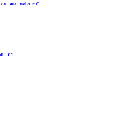
v ultranationalismen”
uli 2017