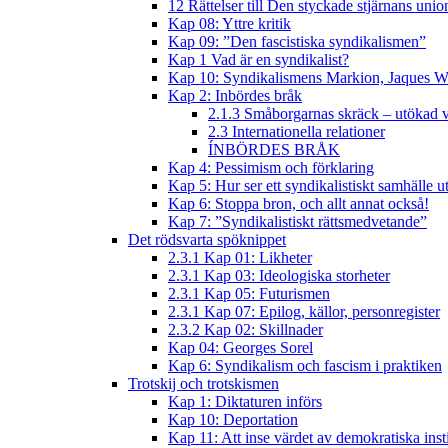
12 Rättelser till Den styckade stjärnans unio
Kap 08: Yttre kritik
Kap 09: ”Den fascistiska syndikalismen”
Kap 1 Vad är en syndikalist?
Kap 10: Syndikalismens Markion, Jaques W
Kap 2: Inbördes bråk
2.1.3 Småborgarnas skräck – utökad v
2.3 Internationella relationer
ÍNBÖRDES BRÅK
Kap 4: Pessimism och förklaring
Kap 5: Hur ser ett syndikalistiskt samhälle u
Kap 6: Stoppa bron, och allt annat också!
Kap 7: ”Syndikalistiskt rättsmedvetande”
Det rödsvarta spöknippet
2.3.1 Kap 01: Likheter
2.3.1 Kap 03: Ideologiska storheter
2.3.1 Kap 05: Futurismen
2.3.1 Kap 07: Epilog, källor, personregister
2.3.2 Kap 02: Skillnader
Kap 04: Georges Sorel
Kap 6: Syndikalism och fascism i praktiken
Trotskij och trotskismen
Kap 1: Diktaturen införs
Kap 10: Deportation
Kap 11: Att inse värdet av demokratiska inst