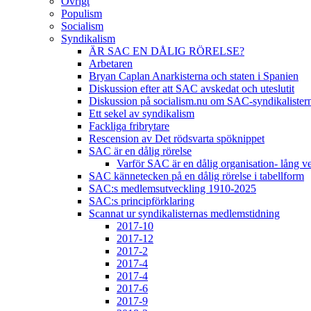
Övrigt
Populism
Socialism
Syndikalism
ÄR SAC EN DÅLIG RÖRELSE?
Arbetaren
Bryan Caplan Anarkisterna och staten i Spanien
Diskussion efter att SAC avskedat och uteslutit
Diskussion på socialism.nu om SAC-syndikalisterna 
Ett sekel av syndikalism
Fackliga fribrytare
Rescension av Det rödsvarta spöknippet
SAC är en dålig rörelse
Varför SAC är en dålig organisation- lång v
SAC kännetecken på en dålig rörelse i tabellform
SAC:s medlemsutveckling 1910-2025
SAC:s principförklaring
Scannat ur syndikalisternas medlemstidning
2017-10
2017-12
2017-2
2017-4
2017-4
2017-6
2017-9