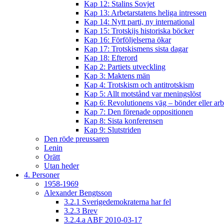
Kap 12: Stalins Sovjet
Kap 13: Arbetarstatens heliga intressen
Kap 14: Nytt parti, ny international
Kap 15: Trotskijs historiska böcker
Kap 16: Förföljelserna ökar
Kap 17: Trotskismens sista dagar
Kap 18: Efterord
Kap 2: Partiets utveckling
Kap 3: Maktens män
Kap 4: Trotskism och antitrotskism
Kap 5: Allt motstånd var meningslöst
Kap 6: Revolutionens väg – bönder eller arb
Kap 7: Den förenade oppositionen
Kap 8: Sista konferensen
Kap 9: Slutstriden
Den röde preussaren
Lenin
Orätt
Utan heder
4. Personer
1958-1969
Alexander Bengtsson
3.2.1 Sverigedemokraterna har fel
3.2.3 Brev
3.2.4.a ABF 2010-03-17