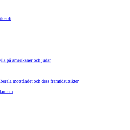
losofi
lla på amerikaner och judar
erala motståndet och dess framtidsutsikter
slamism