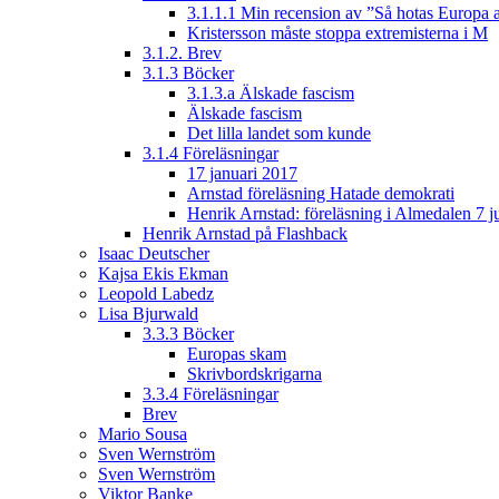
3.1.1.1 Min recension av ”Så hotas Europa a
Kristersson måste stoppa extremisterna i M
3.1.2. Brev
3.1.3 Böcker
3.1.3.a Älskade fascism
Älskade fascism
Det lilla landet som kunde
3.1.4 Föreläsningar
17 januari 2017
Arnstad föreläsning Hatade demokrati
Henrik Arnstad: föreläsning i Almedalen 7 j
Henrik Arnstad på Flashback
Isaac Deutscher
Kajsa Ekis Ekman
Leopold Labedz
Lisa Bjurwald
3.3.3 Böcker
Europas skam
Skrivbordskrigarna
3.3.4 Föreläsningar
Brev
Mario Sousa
Sven Wernström
Sven Wernström
Viktor Banke