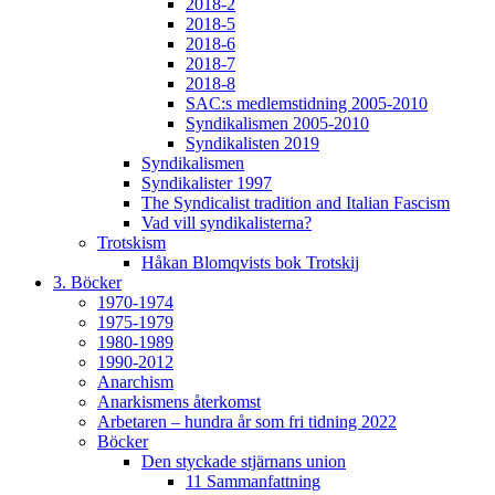
2018-2
2018-5
2018-6
2018-7
2018-8
SAC:s medlemstidning 2005-2010
Syndikalismen 2005-2010
Syndikalisten 2019
Syndikalismen
Syndikalister 1997
The Syndicalist tradition and Italian Fascism
Vad vill syndikalisterna?
Trotskism
Håkan Blomqvists bok Trotskij
3. Böcker
1970-1974
1975-1979
1980-1989
1990-2012
Anarchism
Anarkismens återkomst
Arbetaren – hundra år som fri tidning 2022
Böcker
Den styckade stjärnans union
11 Sammanfattning