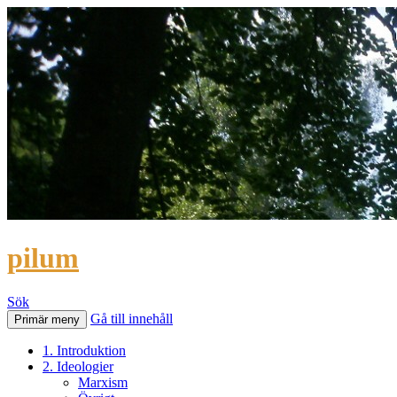
pilum
Sök
Gå till innehåll
Primär meny
1. Introduktion
2. Ideologier
Marxism