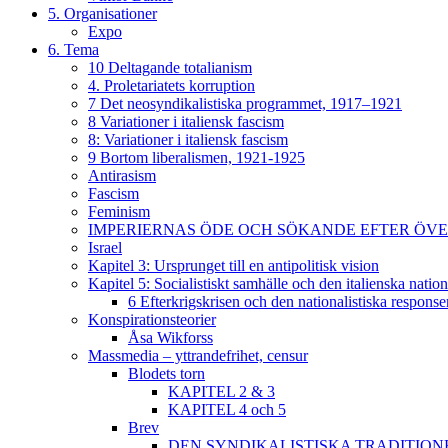
5. Organisationer
Expo
6. Tema
10 Deltagande totalianism
4. Proletariatets korruption
7 Det neosyndikalistiska programmet, 1917–1921
8 Variationer i italiensk fascism
8: Variationer i italiensk fascism
9 Bortom liberalismen, 1921-1925
Antirasism
Fascism
Feminism
IMPERIERNAS ÖDE OCH SÖKANDE EFTER ÖVERLE
Israel
Kapitel 3: Ursprunget till en antipolitisk vision
Kapitel 5: Socialistiskt samhälle och den italienska natio
6 Efterkrigskrisen och den nationalistiska response
Konspirationsteorier
Åsa Wikforss
Massmedia – yttrandefrihet, censur
Blodets torn
KAPITEL 2 & 3
KAPITEL 4 och 5
Brev
DEN SYNDIKALISTISKA TRADITION