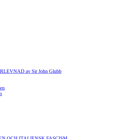
VNAD av Sir John Glubb
nen
n
EN OCH ITALIENSK FASCISM