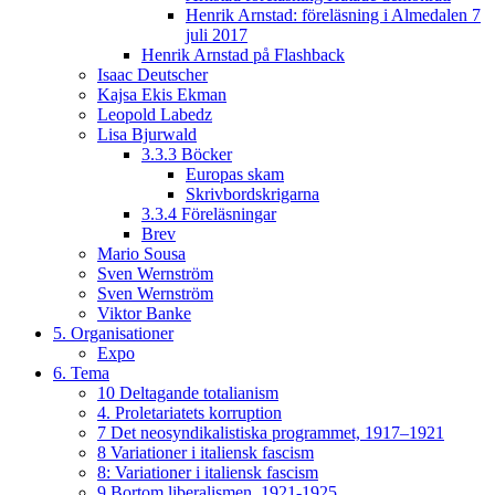
Henrik Arnstad: föreläsning i Almedalen 7
juli 2017
Henrik Arnstad på Flashback
Isaac Deutscher
Kajsa Ekis Ekman
Leopold Labedz
Lisa Bjurwald
3.3.3 Böcker
Europas skam
Skrivbordskrigarna
3.3.4 Föreläsningar
Brev
Mario Sousa
Sven Wernström
Sven Wernström
Viktor Banke
5. Organisationer
Expo
6. Tema
10 Deltagande totalianism
4. Proletariatets korruption
7 Det neosyndikalistiska programmet, 1917–1921
8 Variationer i italiensk fascism
8: Variationer i italiensk fascism
9 Bortom liberalismen, 1921-1925