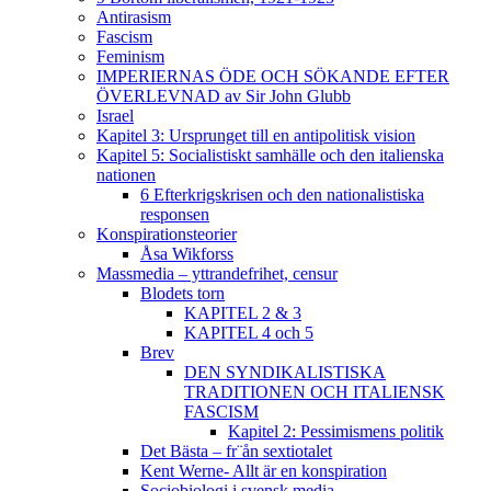
Antirasism
Fascism
Feminism
IMPERIERNAS ÖDE OCH SÖKANDE EFTER
ÖVERLEVNAD av Sir John Glubb
Israel
Kapitel 3: Ursprunget till en antipolitisk vision
Kapitel 5: Socialistiskt samhälle och den italienska
nationen
6 Efterkrigskrisen och den nationalistiska
responsen
Konspirationsteorier
Åsa Wikforss
Massmedia – yttrandefrihet, censur
Blodets torn
KAPITEL 2 & 3
KAPITEL 4 och 5
Brev
DEN SYNDIKALISTISKA
TRADITIONEN OCH ITALIENSK
FASCISM
Kapitel 2: Pessimismens politik
Det Bästa – fr¨ån sextiotalet
Kent Werne- Allt är en konspiration
Sociobiologi i svensk media