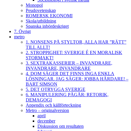
Monopol
Peudovetenskap
ROMERSK EKONOMI
Skola/utbildning
Spanska inbördeskriget
7. Övrigt
metro
1. NONSENS PÅ STYLTOR, ALLA HAR ”RÄTT”
TILL ALLT!
2. STROPPIGHET: SVERIGE É EN MORALISK
STORMAKT!
3. SEXTRAKASSERIER – INVANDRARE,
INVANDRARE, INVANDRARE
4. DOM SÄGER DET FINNS INGA ENKLA
LÖSNINGAR. JAG SÄGER: JOBBA HÅRDARE! –
BART SIMSON
5. DET OTRYGGA SVERIGE
6. MANIPULERING PÅGÅR: RETORIK,
DEMAGOGI
Appendix och källförteckning
Metro – originalversion
april
december
Diskussion om resultaten