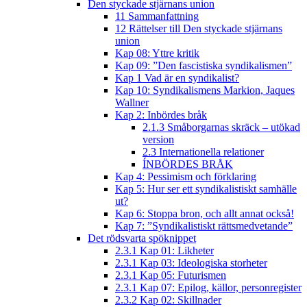
Den styckade stjärnans union
11 Sammanfattning
12 Rättelser till Den styckade stjärnans
union
Kap 08: Yttre kritik
Kap 09: ”Den fascistiska syndikalismen”
Kap 1 Vad är en syndikalist?
Kap 10: Syndikalismens Markion, Jaques
Wallner
Kap 2: Inbördes bråk
2.1.3 Småborgarnas skräck – utökad
version
2.3 Internationella relationer
ÍNBÖRDES BRÅK
Kap 4: Pessimism och förklaring
Kap 5: Hur ser ett syndikalistiskt samhälle
ut?
Kap 6: Stoppa bron, och allt annat också!
Kap 7: ”Syndikalistiskt rättsmedvetande”
Det rödsvarta spöknippet
2.3.1 Kap 01: Likheter
2.3.1 Kap 03: Ideologiska storheter
2.3.1 Kap 05: Futurismen
2.3.1 Kap 07: Epilog, källor, personregister
2.3.2 Kap 02: Skillnader