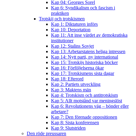
Kap 04: Georges Sorel
Kap 6: Syndikalism och fascism i
praktiken
Trotskij och trotskismen
Kap 1: Diktaturen införs
Kap 10: Deportation
Kap 11: Att inse värdet av demokratiska
institutioner
Kap 12: Stalins Sovjet
Kap 13: Arbetarstatens heliga intressen
Kap 14: Nytt parti, ny international
Kap 15: Trotskijs historiska böcker
Kap 16: Förföljelserna ökar
Kap 17: Trotskismens sista dagar
Kap 18: Efterord
Kap 2: Partiets utveckling
Kap 3: Maktens män
Kap 4: Trotskism och antitrotskism
Kap 5: Allt motstånd var meningslöst
Kap 6: Revolutionens väg – bönder eller
arbetare?
Kap 7: Den förenade oppositionen
Kap 8: Sista konferensen
Kap 9: Slutstriden
Den röde preussaren