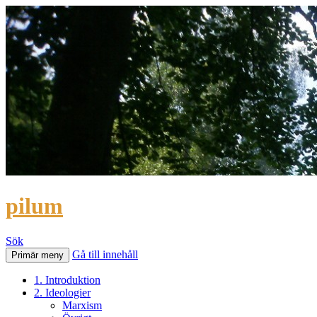
pilum
Sök
Gå till innehåll
Primär meny
1. Introduktion
2. Ideologier
Marxism