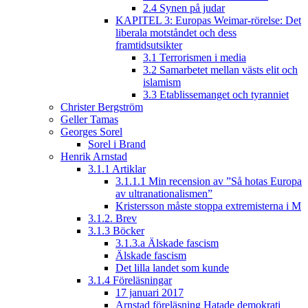
2.4 Synen på judar
KAPITEL 3: Europas Weimar-rörelse: Det
liberala motståndet och dess
framtidsutsikter
3.1 Terrorismen i media
3.2 Samarbetet mellan västs elit och
islamism
3.3 Etablissemanget och tyranniet
Christer Bergström
Geller Tamas
Georges Sorel
Sorel i Brand
Henrik Arnstad
3.1.1 Artiklar
3.1.1.1 Min recension av ”Så hotas Europa
av ultranationalismen”
Kristersson måste stoppa extremisterna i M
3.1.2. Brev
3.1.3 Böcker
3.1.3.a Älskade fascism
Älskade fascism
Det lilla landet som kunde
3.1.4 Föreläsningar
17 januari 2017
Arnstad föreläsning Hatade demokrati