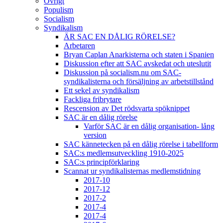
Övrigt
Populism
Socialism
Syndikalism
ÄR SAC EN DÅLIG RÖRELSE?
Arbetaren
Bryan Caplan Anarkisterna och staten i Spanien
Diskussion efter att SAC avskedat och uteslutit
Diskussion på socialism.nu om SAC-
syndikalisterna och försäljning av arbetstillstånd
Ett sekel av syndikalism
Fackliga fribrytare
Rescension av Det rödsvarta spöknippet
SAC är en dålig rörelse
Varför SAC är en dålig organisation- lång
version
SAC kännetecken på en dålig rörelse i tabellform
SAC:s medlemsutveckling 1910-2025
SAC:s principförklaring
Scannat ur syndikalisternas medlemstidning
2017-10
2017-12
2017-2
2017-4
2017-4