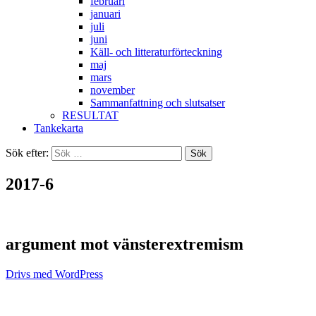
februari
januari
juli
juni
Käll- och litteraturförteckning
maj
mars
november
Sammanfattning och slutsatser
RESULTAT
Tankekarta
Sök efter:
2017-6
argument mot vänsterextremism
Drivs med WordPress