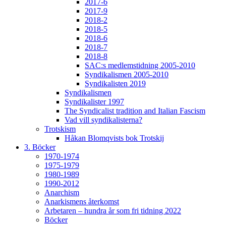
2017-6
2017-9
2018-2
2018-5
2018-6
2018-7
2018-8
SAC:s medlemstidning 2005-2010
Syndikalismen 2005-2010
Syndikalisten 2019
Syndikalismen
Syndikalister 1997
The Syndicalist tradition and Italian Fascism
Vad vill syndikalisterna?
Trotskism
Håkan Blomqvists bok Trotskij
3. Böcker
1970-1974
1975-1979
1980-1989
1990-2012
Anarchism
Anarkismens återkomst
Arbetaren – hundra år som fri tidning 2022
Böcker