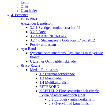
Lenin
Orätt
Utan heder
4. Personer
1958-1969
Alexander Bengtsson
3.2.1 Sverigedemokraterna har fel
3.2.3 Brev
3.2.4.a ABF 2010-03-17
3.2.4.c Stadsmuséet i Göteborg 17 okt 2012
Positiv antirasism
Ayn Rand
Systemet som inte fanns: Ayn Rands misslyckade
filosofi
Utdrag ur Och världen skälvde
Bruce Bawer
Medan Europa sov
1.2 Europas förnekande
1.3 Massmedia
1.4 Multikulturalism
EFTERORD
KAPITEL 2 Elfte september och efteråt:
Skylla på amerikaner och judar
2.2 Europeisk antiamerikanism
2.3 Övervintrad kommunism