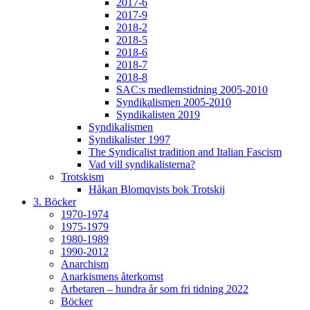
2017-6
2017-9
2018-2
2018-5
2018-6
2018-7
2018-8
SAC:s medlemstidning 2005-2010
Syndikalismen 2005-2010
Syndikalisten 2019
Syndikalismen
Syndikalister 1997
The Syndicalist tradition and Italian Fascism
Vad vill syndikalisterna?
Trotskism
Håkan Blomqvists bok Trotskij
3. Böcker
1970-1974
1975-1979
1980-1989
1990-2012
Anarchism
Anarkismens återkomst
Arbetaren – hundra år som fri tidning 2022
Böcker