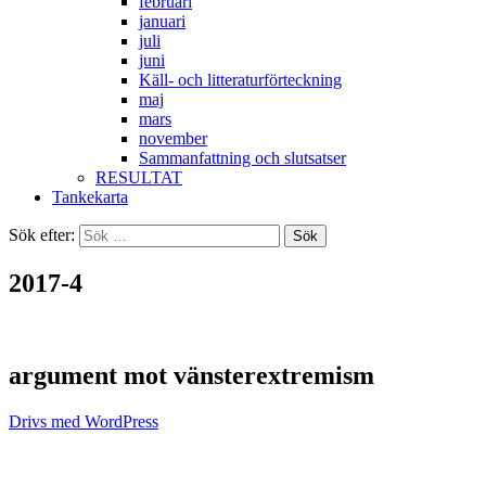
februari
januari
juli
juni
Käll- och litteraturförteckning
maj
mars
november
Sammanfattning och slutsatser
RESULTAT
Tankekarta
Sök efter:
2017-4
argument mot vänsterextremism
Drivs med WordPress