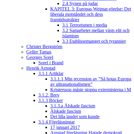
2.4 Synen på judar
KAPITEL 3: Europas Weimar-rörelse: Det
liberala motståndet och dess
framtidsutsikter
3.1 Terrorismen i media
3.2 Samarbetet mellan västs elit och
islamism
3.3 Etablissemanget och tyranniet
Christer Bergström
Geller Tamas
Georges Sorel
Sorel i Brand
Henrik Arnstad
3.1.1 Artiklar
3.1.1.1 Min recension av ”Så hotas Europa
av ultranationalismen”
Kristersson måste stoppa extremisterna i M
3.1.2. Brev
3.1.3 Böcker
3.1.3.a Älskade fascism
Älskade fascism
Det lilla landet som kunde
3.1.4 Föreläsningar
17 januari 2017
Arnstad föreläsning Hatade demokrati