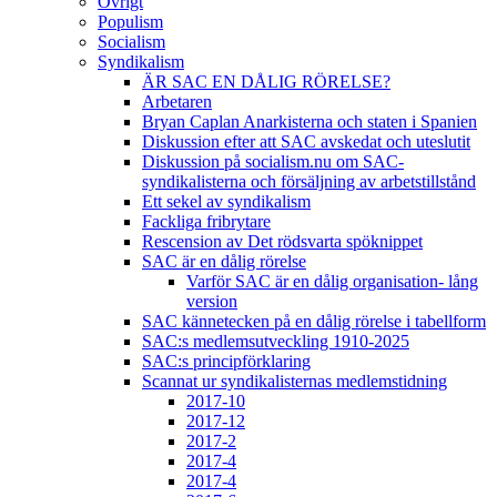
Övrigt
Populism
Socialism
Syndikalism
ÄR SAC EN DÅLIG RÖRELSE?
Arbetaren
Bryan Caplan Anarkisterna och staten i Spanien
Diskussion efter att SAC avskedat och uteslutit
Diskussion på socialism.nu om SAC-
syndikalisterna och försäljning av arbetstillstånd
Ett sekel av syndikalism
Fackliga fribrytare
Rescension av Det rödsvarta spöknippet
SAC är en dålig rörelse
Varför SAC är en dålig organisation- lång
version
SAC kännetecken på en dålig rörelse i tabellform
SAC:s medlemsutveckling 1910-2025
SAC:s principförklaring
Scannat ur syndikalisternas medlemstidning
2017-10
2017-12
2017-2
2017-4
2017-4