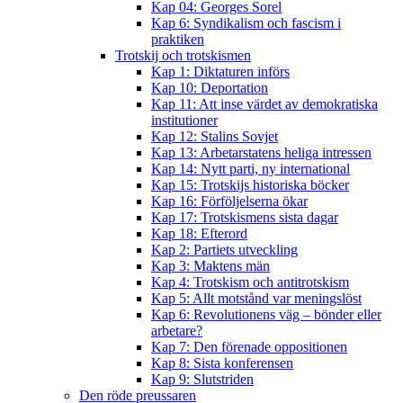
Kap 04: Georges Sorel
Kap 6: Syndikalism och fascism i
praktiken
Trotskij och trotskismen
Kap 1: Diktaturen införs
Kap 10: Deportation
Kap 11: Att inse värdet av demokratiska
institutioner
Kap 12: Stalins Sovjet
Kap 13: Arbetarstatens heliga intressen
Kap 14: Nytt parti, ny international
Kap 15: Trotskijs historiska böcker
Kap 16: Förföljelserna ökar
Kap 17: Trotskismens sista dagar
Kap 18: Efterord
Kap 2: Partiets utveckling
Kap 3: Maktens män
Kap 4: Trotskism och antitrotskism
Kap 5: Allt motstånd var meningslöst
Kap 6: Revolutionens väg – bönder eller
arbetare?
Kap 7: Den förenade oppositionen
Kap 8: Sista konferensen
Kap 9: Slutstriden
Den röde preussaren