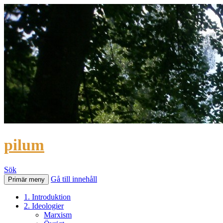
pilum
Sök
Gå till innehåll
Primär meny
1. Introduktion
2. Ideologier
Marxism