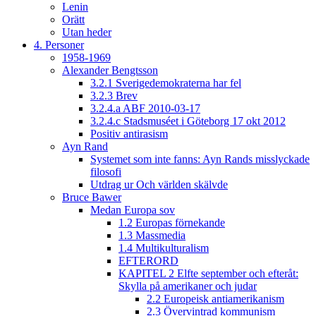
Lenin
Orätt
Utan heder
4. Personer
1958-1969
Alexander Bengtsson
3.2.1 Sverigedemokraterna har fel
3.2.3 Brev
3.2.4.a ABF 2010-03-17
3.2.4.c Stadsmuséet i Göteborg 17 okt 2012
Positiv antirasism
Ayn Rand
Systemet som inte fanns: Ayn Rands misslyckade
filosofi
Utdrag ur Och världen skälvde
Bruce Bawer
Medan Europa sov
1.2 Europas förnekande
1.3 Massmedia
1.4 Multikulturalism
EFTERORD
KAPITEL 2 Elfte september och efteråt:
Skylla på amerikaner och judar
2.2 Europeisk antiamerikanism
2.3 Övervintrad kommunism