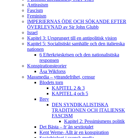
Antirasism
Fascism
Feminism
IMPERIERNAS ÖDE OCH SÖKANDE EFTER
ÖVERLEVNAD av Sir John Glubb
Israel
Kapitel 3: Ursprunget till en antipolitisk vision
Kapitel 5: Socialistiskt samhälle och den italienska
nationen
6 Efterkrigskrisen och den nationalistiska
responsen
Konspirationsteorier
Åsa Wikforss
Massmedia – yttrandefrihet, censur
Blodets torn
KAPITEL 2 & 3
KAPITEL 4 och 5
Brev
DEN SYNDIKALISTISKA
TRADITIONEN OCH ITALIENSK
FASCISM
Kapitel 2: Pessimismens politik
Det Bästa – fr¨ån sextiotalet
Kent Werne- Allt är en konspiration
Sociobiologi i svensk media