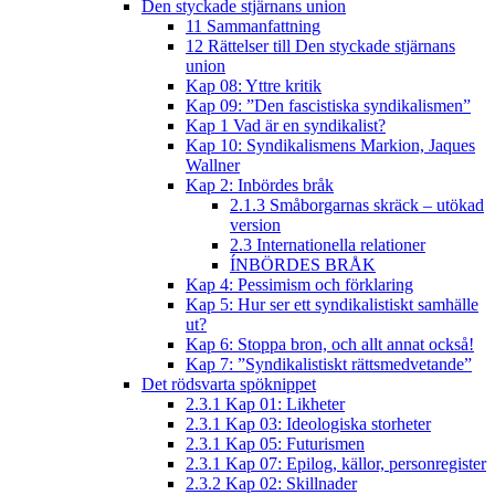
Den styckade stjärnans union
11 Sammanfattning
12 Rättelser till Den styckade stjärnans
union
Kap 08: Yttre kritik
Kap 09: ”Den fascistiska syndikalismen”
Kap 1 Vad är en syndikalist?
Kap 10: Syndikalismens Markion, Jaques
Wallner
Kap 2: Inbördes bråk
2.1.3 Småborgarnas skräck – utökad
version
2.3 Internationella relationer
ÍNBÖRDES BRÅK
Kap 4: Pessimism och förklaring
Kap 5: Hur ser ett syndikalistiskt samhälle
ut?
Kap 6: Stoppa bron, och allt annat också!
Kap 7: ”Syndikalistiskt rättsmedvetande”
Det rödsvarta spöknippet
2.3.1 Kap 01: Likheter
2.3.1 Kap 03: Ideologiska storheter
2.3.1 Kap 05: Futurismen
2.3.1 Kap 07: Epilog, källor, personregister
2.3.2 Kap 02: Skillnader