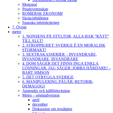
Monopol
Peudovetenskap
ROMERSK EKONOMI
Skola/utbildning
Spanska inbördeskriget
7. Övrigt
metro
1. NONSENS PÅ STYLTOR, ALLA HAR ”RÄTT”
TILL ALLT!
2. STROPPIGHET: SVERIGE É EN MORALISK
STORMAKT!
3. SEXTRAKASSERIER – INVANDRARE,
INVANDRARE, INVANDRARE
4. DOM SÄGER DET FINNS INGA ENKLA
LÖSNINGAR. JAG SÄGER: JOBBA HÅRDARE! –
BART SIMSON
5. DET OTRYGGA SVERIGE
6. MANIPULERING PÅGÅR: RETORIK,
DEMAGOGI
Appendix och källförteckning
Metro – originalversion
april
december
Diskussion om resultaten