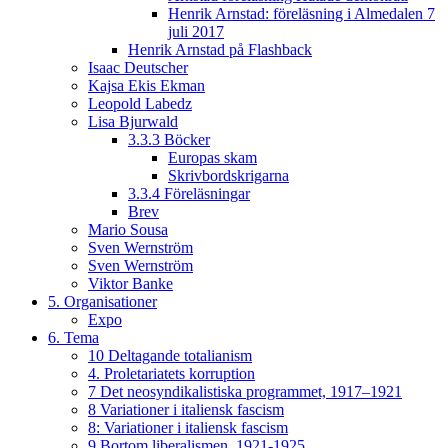
Henrik Arnstad: föreläsning i Almedalen 7
juli 2017
Henrik Arnstad på Flashback
Isaac Deutscher
Kajsa Ekis Ekman
Leopold Labedz
Lisa Bjurwald
3.3.3 Böcker
Europas skam
Skrivbordskrigarna
3.3.4 Föreläsningar
Brev
Mario Sousa
Sven Wernström
Sven Wernström
Viktor Banke
5. Organisationer
Expo
6. Tema
10 Deltagande totalianism
4. Proletariatets korruption
7 Det neosyndikalistiska programmet, 1917–1921
8 Variationer i italiensk fascism
8: Variationer i italiensk fascism
9 Bortom liberalismen, 1921-1925