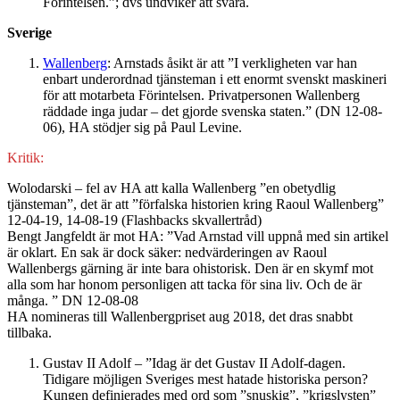
Förintelsen.”; dvs undviker att svara.
Sverige
Wallenberg
: Arnstads åsikt är att ”I verkligheten var han
enbart underordnad tjänsteman i ett enormt svenskt maskineri
för att motarbeta Förintelsen. Privatpersonen Wallenberg
räddade inga judar – det gjorde svenska staten.” (DN 12-08-
06), HA stödjer sig på Paul Levine.
Kritik:
Wolodarski – fel av HA att kalla Wallenberg ”en obetydlig
tjänsteman”, det är att ”förfalska historien kring Raoul Wallenberg”
12-04-19, 14-08-19 (Flashbacks skvallertråd)
Bengt Jangfeldt är mot HA: ”Vad Arnstad vill uppnå med sin artikel
är oklart. En sak är dock säker: nedvärderingen av Raoul
Wallenbergs gärning är inte bara ohistorisk. Den är en skymf mot
alla som har honom personligen att tacka för sina liv. Och de är
många. ” DN 12-08-08
HA nomineras till Wallenbergpriset aug 2018, det dras snabbt
tillbaka.
Gustav II Adolf – ”Idag är det Gustav II Adolf-dagen.
Tidigare möjligen Sveriges mest hatade historiska person?
Kungen definierades med ord som ”snuskig”, ”krigslysten”