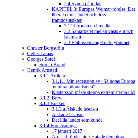
2.4 Synen på judar
KAPITEL 3: Europas Weimar-rörelse: Det
liberala motståndet och dess
framtidsutsikter
3.1 Terrorismen i media
3.2 Samarbetet mellan västs elit och
islamism
3.3 Etablissemanget och tyranniet
Christer Bergström
Geller Tamas
Georges Sorel
Sorel i Brand
Henrik Arnstad
3.1.1 Artiklar
3.1.1.1 Min recension av ”Så hotas Europa
av ultranationalismen”
Kristersson måste stoppa extremisterna i M
3.1.2. Brev
3.1.3 Böcker
3.1.3.a Älskade fascism
Älskade fascism
Det lilla landet som kunde
3.1.4 Föreläsningar
17 januari 2017
Arnstad föreläsning Hatade demokrati