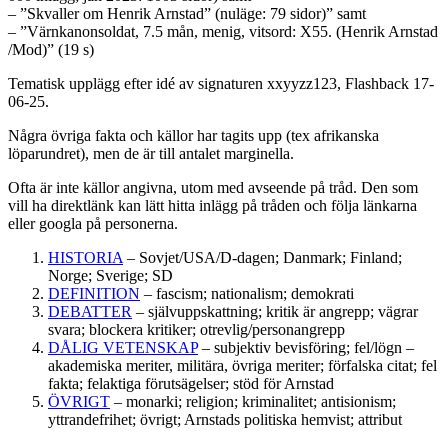
– ”Skvaller om Henrik Arnstad” (nuläge: 79 sidor)” samt
– ”Värnkanonsoldat, 7.5 mån, menig, vitsord: X55. (Henrik Arnstad
/Mod)” (19 s)
Tematisk upplägg efter idé av signaturen xxyyzz123, Flashback 17-
06-25.
Några övriga fakta och källor har tagits upp (tex afrikanska
löparundret), men de är till antalet marginella.
Ofta är inte källor angivna, utom med avseende på tråd. Den som
vill ha direktlänk kan lätt hitta inlägg på tråden och följa länkarna
eller googla på personerna.
HISTORIA
– Sovjet/USA/D-dagen; Danmark; Finland;
Norge; Sverige; SD
DEFINITION
– fascism; nationalism; demokrati
DEBATTER
– självuppskattning; kritik är angrepp; vägrar
svara; blockera kritiker; otrevlig/personangrepp
DÅLIG VETENSKAP
– subjektiv bevisföring; fel/lögn –
akademiska meriter, militära, övriga meriter; förfalska citat; fel
fakta; felaktiga förutsägelser; stöd för Arnstad
ÖVRIGT
– monarki; religion; kriminalitet; antisionism;
yttrandefrihet; övrigt; Arnstads politiska hemvist; attribut