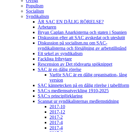
Övrigt
Populism
Socialism
Syndikalism
ÄR SAC EN DÅLIG RÖRELSE?
Arbetaren
Bryan Caplan Anarkisterna och staten i Spanien
Diskussion efter att SAC avskedat och uteslutit
Diskussion på socialism.nu om SAC-
syndikalisterna och försäljning av arbetstillstånd
Ett sekel av syndikalism
Fackliga fribrytare
Rescension av Det rödsvarta spöknippet
SAC är en dålig rörelse
Varför SAC är en dålig organisation- lång
version
SAC kännetecken på en dålig rörelse i tabellform
SAC:s medlemsutveckling 1910-2025
SAC:s principförklaring
Scannat ur syndikalisternas medlemstidning
2017-10
2017-12
2017-2
2017-4
2017-4