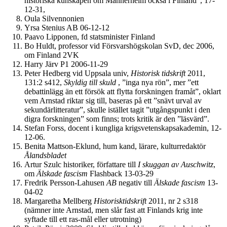
historiska kunskapen om Mannerheim också i Finland”, 17-
12-31,
Oula Silvennonien
Yrsa Stenius AB 06-12-12
Paavo Lipponen, fd statsminister Finland
Bo Huldt, professor vid Försvarshögskolan SvD, dec 2006,
om Finland 2VK
Harry Järv P1 2006-11-29
Peter Hedberg vid Uppsala univ,
Historisk
tidskrift
2011,
131:2 s412,
Skyldig till skuld
, ”inga nya rön”, mer ”ett
debattinlägg än ett försök att flytta forskningen framåt”, oklart
vem Arnstad riktar sig till, baseras på ett ”snävt urval av
sekundärlitteratur”, skulle istället tagit ”utgångspunkt i den
digra forskningen” som finns; trots kritik är den ”läsvärd”.
Stefan Forss, docent i kungliga krigsvetenskapsakademin, 12-
12-06.
Benita Mattson-Eklund, hum kand, lärare, kulturredaktör
Ålandsbladet
Artur Szulc historiker, författare till
I skuggan av Auschwitz
,
om
Älskade fascism
Flashback 13-03-29
Fredrik Persson-Lahusen
AB
negativ till
Älskade fascism
13-
04-02
Margaretha Mellberg
Hist
orisk
tidskrift
2011, nr 2 s318
(nämner inte Arnstad, men slår fast att Finlands krig inte
syftade till ett ras-mål eller utrotning)