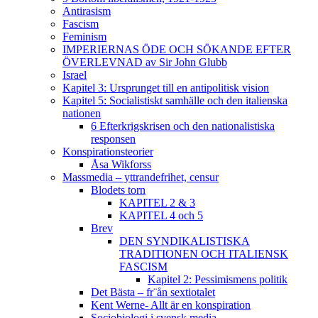
Antirasism
Fascism
Feminism
IMPERIERNAS ÖDE OCH SÖKANDE EFTER
ÖVERLEVNAD av Sir John Glubb
Israel
Kapitel 3: Ursprunget till en antipolitisk vision
Kapitel 5: Socialistiskt samhälle och den italienska
nationen
6 Efterkrigskrisen och den nationalistiska
responsen
Konspirationsteorier
Åsa Wikforss
Massmedia – yttrandefrihet, censur
Blodets torn
KAPITEL 2 & 3
KAPITEL 4 och 5
Brev
DEN SYNDIKALISTISKA
TRADITIONEN OCH ITALIENSK
FASCISM
Kapitel 2: Pessimismens politik
Det Bästa – fr¨ån sextiotalet
Kent Werne- Allt är en konspiration
Sociobiologi i svensk media