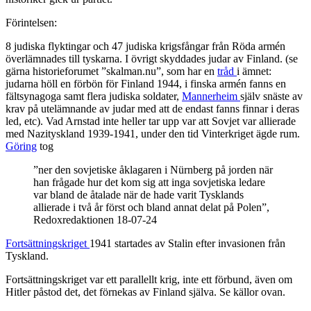
Förintelsen:
8 judiska flyktingar och 47 judiska krigsfångar från Röda armén
överlämnades till tyskarna. I övrigt skyddades judar av Finland. (se
gärna historieforumet ”skalman.nu”, som har en
tråd
i ämnet:
judarna höll en förbön för Finland 1944, i finska armén fanns en
fältsynagoga samt flera judiska soldater,
Mannerheim
själv snäste av
krav på utelämnande av judar med att de endast fanns finnar i deras
led, etc). Vad Arnstad inte heller tar upp var att Sovjet var allierade
med Nazityskland 1939-1941, under den tid Vinterkriget ägde rum.
Göring
tog
”ner den sovjetiske åklagaren i Nürnberg på jorden när
han frågade hur det kom sig att inga sovjetiska ledare
var bland de åtalade när de hade varit Tysklands
allierade i två år först och bland annat delat på Polen”,
Redoxredaktionen 18-07-24
Fortsättningskriget
1941 startades av Stalin efter invasionen från
Tyskland.
Fortsättningskriget var ett parallellt krig, inte ett förbund, även om
Hitler påstod det, det förnekas av Finland själva. Se källor ovan.