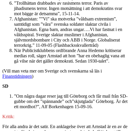
”Trollhättan drabbades av rasismens terror. Paris av
jihadismens terror. Ingen motsättning i att demokratins svar
mot bägge är detsamma”, 15-11-14.
Afghanistan: ””Vi” ska motverka ”våldsam extremism”,
samtidigt som ”våra” svenska soldater slaktar civila i
Afghanistan. Egna barn, andras ungar….Vi har fastnat i en
våldsspiral. Sverige slaktar muslimer i Afghanistan,
självmordsbombare i City och ABB i Norge. Globaliserat
terrorkrig.” 11-09-05 (Flashbacksskvallertråd)
När Publicistklubbens ordförande Anna Hedemo kritiserar
medias roll, säger Arnstad att hon ”har en obehaglig vana att
gå vilse när det gäller demokrati. Sedan 1930-talet”.
(Vill man veta mer om Sverige och svenskarna så läs i
Finanstidningen
)
SD
”Om några dagar reser jag till Göteborg och får mail från SD-
gubbe om det ”spännande” och”skjutglada” Göteborg. Är det
ett mordhot?”, Alf Borkenhagen 15-09-16.
Kritik:
För alla andra är det satir. En anklagelse över att Arnstad är en av de