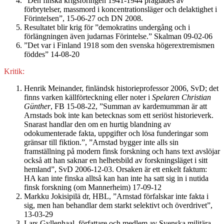
”Den finska krigsföringen 1941-1944 präglades av
förbrytelser, massmord i koncentrationsläger och delaktighet i
Förintelsen”, 15-06-27 och DN 2008.
Resultatet blir krig för ”demokratins undergång och i
förlängningen även judarnas Förintelse.” Skalman 09-02-06
”Det var i Finland 1918 som den svenska högerextremismen
föddes” 14-08-20
Kritik:
Henrik Meinander, finländsk historieprofessor 2006, SvD; det
finns varken källförteckning eller noter i
Spelaren Christian
Günthe
r
, FB 15-08-22, ”Summan av kardemumman är att
Arnstads bok inte kan betecknas som ett seriöst historieverk.
Snarast handlar den om en hurtig blandning av
odokumenterade fakta, uppgifter och lösa funderingar som
gränsar till fiktion.”, ”Arnstad bygger inte alls sin
framställning på modern finsk forskning och hans text avslöjar
också att han saknar en helhetsbild av forskningsläget i sitt
hemland”, SvD 2006-12-03. Orsaken är ett enkelt faktum:
HA kan inte finska alltså kan han inte ha satt sig in i nutida
finsk forskning (om Mannerheim) 17-09-12
Markku Jokisipilä dr, HBL, ”Arnstad förfalskar inte fakta i
sig, men han behandlar dem starkt selektivt och överdrivet”,
13-03-29
Lars Gyllenhaal, författare och medlem av Svenska militära