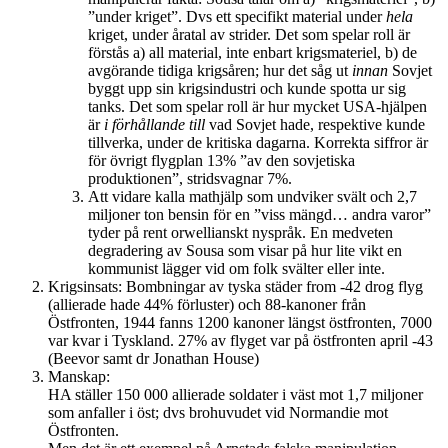
”under kriget”. Dvs ett specifikt material under
hela
kriget, under åratal av strider. Det som spelar roll är
förstås a) all material, inte enbart krigsmateriel, b) de
avgörande tidiga krigsåren; hur det såg ut
innan
Sovjet
byggt upp sin krigsindustri och kunde spotta ur sig
tanks. Det som spelar roll är hur mycket USA-hjälpen
är
i förhållande till
vad Sovjet hade, respektive kunde
tillverka, under de kritiska dagarna. Korrekta siffror är
för övrigt flygplan 13% ”av den sovjetiska
produktionen”, stridsvagnar 7%.
Att vidare kalla mathjälp som undviker svält och 2,7
miljoner ton bensin för en ”viss mängd… andra varor”
tyder på rent orwellianskt nyspråk. En medveten
degradering av Sousa som visar på hur lite vikt en
kommunist lägger vid om folk svälter eller inte.
Krigsinsats: Bombningar av tyska städer from -42 drog flyg
(allierade hade 44% förluster) och 88-kanoner från
Östfronten, 1944 fanns 1200 kanoner längst östfronten, 7000
var kvar i Tyskland. 27% av flyget var på östfronten april -43
(Beevor samt dr Jonathan House)
Manskap:
HA ställer 150 000 allierade soldater i väst mot 1,7 miljoner
som anfaller i öst; dvs brohuvudet vid Normandie mot
Östfronten.