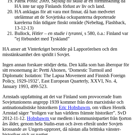
Patrik Pössi: 2009, S
kyldig till skuld
är en förminskning då
HA inte tar upp Finlands förlust av liv och land.
HA anklagas för att vara mot finnar, då han medvetet
utelämnar att de Sovjetiska ockupanterna deporterade
karelerna från tidigare finskt område (Nebeltag, Flashback,
13-12-13)
Bullock,
Hitler –
en studie i tyranni,
s 580, ö.a.: Finland var
”ej förbundet med Tyskland”
HA anser att Vinterkriget berodde på Lapporörelsen och den
misstänksamhet den spridit i Sovjet.
Ingen annan forskare stödjer detta. Den källa som han åberopar för
sitt resonemang är: Pertti Ahonen, ‘Domestic Turmoil and
Diplomatic Isolation: The Lapua Movement and Finnish Foreign
Policy, 1929-1932’, East European Quarterly, XXVI, No. 4,
January 1993, 499-523.
Arnstads uppfattning att det var Finland som provocerade fram
Sovjetunionens angrepp 1939 kommer från den marxistiske och
antinationalistiske historikern
Eric Hobsbawm
, om vilken Henrik
Arnstad säger ”troligen var han världens främste historiker”. SvD
2012-11-12.
Hobsbawm
var medlem i kommunistpartiet från fjorton
års ålder, genom hela Stalin-eran och även efteråt under Sovjets
krossande av Ungern-upproret, då nästan alla brittiska vänster-
historiker gick ur partiet.