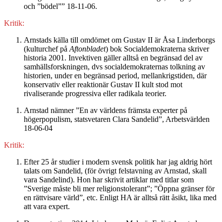
och ”bödel”” 18-11-06.
Kritik:
Arnstads källa till omdömet om Gustav II är Åsa Linderborgs
(kulturchef på
Aftonbladet
) bok Socialdemokraterna skriver
historia 2001. Invektiven gäller alltså en begränsad del av
samhällsforskningen, dvs socialdemokraternas tolkning av
historien, under en begränsad period, mellankrigstiden, där
konservativ eller reaktionär Gustav II kult stod mot
rivaliserande progressiva eller radikala teorier.
Arnstad nämner ”En av världens främsta experter på
högerpopulism, statsvetaren Clara Sandelid”, Arbetsvärlden
18-06-04
Kritik:
Efter 25 år studier i modern svensk politik har jag aldrig hört
talats om Sandelid, (för övrigt felstavning av Arnstad, skall
vara Sandelind). Hon har skrivit artiklar med titlar som
”Sverige måste bli mer religionstolerant”; ”Öppna gränser för
en rättvisare värld”, etc. Enligt HA är alltså rätt åsikt, lika med
att vara expert.