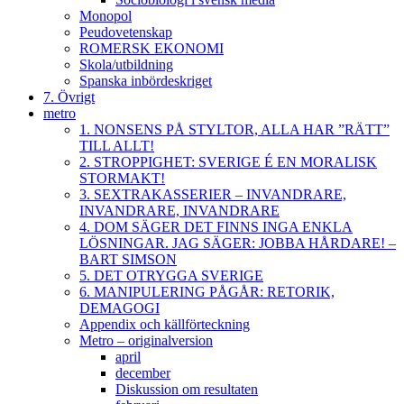
Monopol
Peudovetenskap
ROMERSK EKONOMI
Skola/utbildning
Spanska inbördeskriget
7. Övrigt
metro
1. NONSENS PÅ STYLTOR, ALLA HAR ”RÄTT”
TILL ALLT!
2. STROPPIGHET: SVERIGE É EN MORALISK
STORMAKT!
3. SEXTRAKASSERIER – INVANDRARE,
INVANDRARE, INVANDRARE
4. DOM SÄGER DET FINNS INGA ENKLA
LÖSNINGAR. JAG SÄGER: JOBBA HÅRDARE! –
BART SIMSON
5. DET OTRYGGA SVERIGE
6. MANIPULERING PÅGÅR: RETORIK,
DEMAGOGI
Appendix och källförteckning
Metro – originalversion
april
december
Diskussion om resultaten