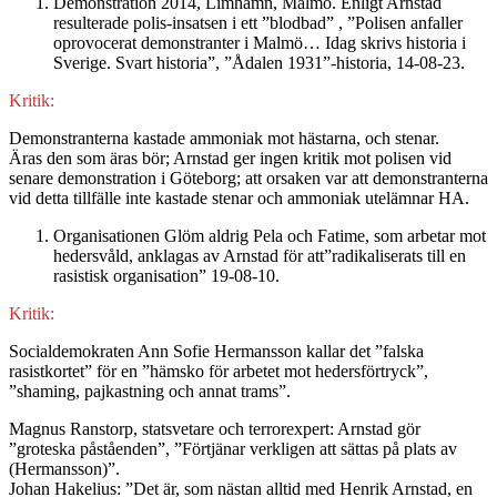
Demonstration 2014, Limhamn, Malmö. Enligt Arnstad
resulterade polis-insatsen i ett ”blodbad” , ”Polisen anfaller
oprovocerat demonstranter i Malmö… Idag skrivs historia i
Sverige. Svart historia”, ”Ådalen 1931”-historia, 14-08-23.
Kritik:
Demonstranterna kastade ammoniak mot hästarna, och stenar.
Äras den som äras bör; Arnstad ger ingen kritik mot polisen vid
senare demonstration i Göteborg; att orsaken var att demonstranterna
vid detta tillfälle inte kastade stenar och ammoniak utelämnar HA.
Organisationen Glöm aldrig Pela och Fatime, som arbetar mot
hedersvåld, anklagas av Arnstad för att”radikaliserats till en
rasistisk organisation” 19-08-10.
Kritik:
Socialdemokraten Ann Sofie Hermansson kallar det ”falska
rasistkortet” för en ”hämsko för arbetet mot hedersförtryck”,
”shaming, pajkastning och annat trams”.
Magnus Ranstorp, statsvetare och terrorexpert: Arnstad gör
”groteska påståenden”, ”Förtjänar verkligen att sättas på plats av
(Hermansson)”.
Johan Hakelius: ”Det är, som nästan alltid med Henrik Arnstad, en