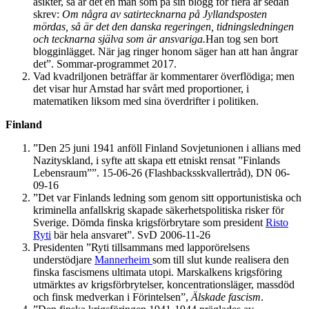
åsikter, så är det en man som på sin blogg för flera år sedan
skrev:
Om några av satirtecknarna på Jyllandsposten
mördas, så är det den danska regeringen, tidningsledningen
och tecknarna själva som är ansvariga.
Han tog sen bort
blogginlägget. När jag ringer honom säger han att han ångrar
det”. Sommar-programmet 2017.
Vad kvadriljonen beträffar är kommentarer överflödiga; men
det visar hur Arnstad har svårt med proportioner, i
matematiken liksom med sina överdrifter i politiken.
Finland
”Den 25 juni 1941 anföll Finland Sovjetunionen i allians med
Nazityskland, i syfte att skapa ett etniskt rensat ”Finlands
Lebensraum””. 15-06-26 (Flashbacksskvallertråd), DN 06-
09-16
”Det var Finlands ledning som genom sitt opportunistiska och
kriminella anfallskrig skapade säkerhetspolitiska risker för
Sverige. Dömda finska krigsförbrytare som president
Risto
Ryti
bär hela ansvaret”. SvD 2006-11-26
Presidenten ”Ryti tillsammans med lapporörelsens
understödjare
Mannerheim
som till slut kunde realisera den
finska fascismens ultimata utopi. Marskalkens krigsföring
utmärktes av krigsförbrytelser, koncentrationsläger, massdöd
och finsk medverkan i Förintelsen”,
Älskade fascism
.