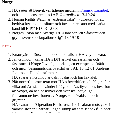
Norge
HA säger att Breivik var tidigare medlem i
Fremskrittspartiet
,
och att det censurerades i AP,
Journalisten
13-10-24
Human Rights Watch är ”extremistiska”, ”(utpekad för att
bedriva hets mot muslimer och invandrare samt med starka
band till FrP)” HD 13-12-08
Norges union med Sverige 1814 innebar ”ett våldsamt och
grymt svenskt ockupationskrig”, 13-19-19
Kritik:
Knausgård – försvarar norsk nationalism, HA vägrar svara.
Jan Guillou – kallar HA:s DN-artikel om rasismen och
fascismen i Norge ”ovanligt korkat”, ett exempel på ”näthat”
och med ”besinningslösa överdrifter”, AB 13-12-01. Andreas
Johansson Heinö instämmer.
HA svarar att Guillou är dåligt påläst och har faktafel.
När norrmän protesterar mot HA:s överdrifter och frågar efter
vilka ord Arnstad använder i fråga om Nazitysklands invasion
av Sovjet, då han beskriver den svenska, betydligt
fridsammare invasionen av Norge, som ”våldsamt och
grymt”?
HA svarar att ”Operation Barbarossa 1941 saknar motstycke i
världshistorien i barbari. Ingen slump att anfallet också inleder