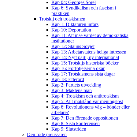
Kap 04: Georges Sorel
Kap 6: Syndikalism och fascism i
praktiken
Trotskij och trotskismen
Kap 1: Diktaturen införs
Kap 10: Deportation
Kap 11: Att inse värdet av demokratiska
institutioner
Kap 12: Stalins Sovjet
Kap 13: Arbetarstatens heliga intressen
Kap 14: Nytt parti, ny international
Kap 15: Trotskijs historiska böcker
Kap 16: Förföljelserna ökar
Kap 17: Trotskismens sista dagar
Kap 18: Efterord
Kap 2: Partiets utveckling
Kap 3: Maktens män
Kap 4: Trotskism och antitrotskism
Kap 5: Allt motstånd var meningslöst
Kap 6: Revolutionens väg – bönder eller
arbetare?
Kap 7: Den förenade oppositionen
Kap 8: Sista konferensen
Kap 9: Slutstriden
Den röde preussaren