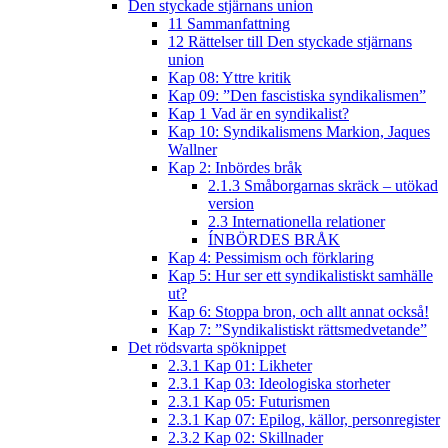
Den styckade stjärnans union
11 Sammanfattning
12 Rättelser till Den styckade stjärnans
union
Kap 08: Yttre kritik
Kap 09: ”Den fascistiska syndikalismen”
Kap 1 Vad är en syndikalist?
Kap 10: Syndikalismens Markion, Jaques
Wallner
Kap 2: Inbördes bråk
2.1.3 Småborgarnas skräck – utökad
version
2.3 Internationella relationer
ÍNBÖRDES BRÅK
Kap 4: Pessimism och förklaring
Kap 5: Hur ser ett syndikalistiskt samhälle
ut?
Kap 6: Stoppa bron, och allt annat också!
Kap 7: ”Syndikalistiskt rättsmedvetande”
Det rödsvarta spöknippet
2.3.1 Kap 01: Likheter
2.3.1 Kap 03: Ideologiska storheter
2.3.1 Kap 05: Futurismen
2.3.1 Kap 07: Epilog, källor, personregister
2.3.2 Kap 02: Skillnader