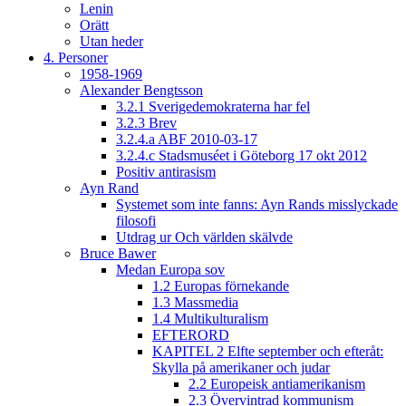
Lenin
Orätt
Utan heder
4. Personer
1958-1969
Alexander Bengtsson
3.2.1 Sverigedemokraterna har fel
3.2.3 Brev
3.2.4.a ABF 2010-03-17
3.2.4.c Stadsmuséet i Göteborg 17 okt 2012
Positiv antirasism
Ayn Rand
Systemet som inte fanns: Ayn Rands misslyckade
filosofi
Utdrag ur Och världen skälvde
Bruce Bawer
Medan Europa sov
1.2 Europas förnekande
1.3 Massmedia
1.4 Multikulturalism
EFTERORD
KAPITEL 2 Elfte september och efteråt:
Skylla på amerikaner och judar
2.2 Europeisk antiamerikanism
2.3 Övervintrad kommunism