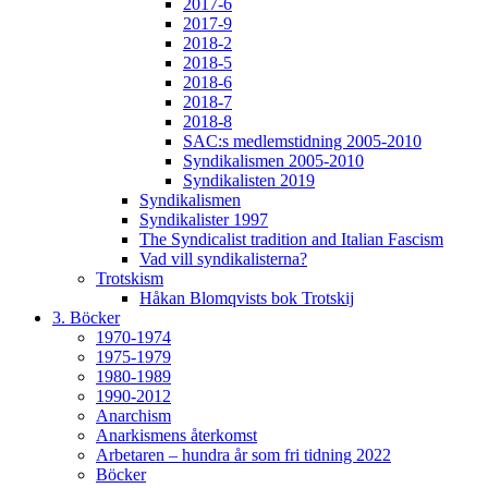
2017-6
2017-9
2018-2
2018-5
2018-6
2018-7
2018-8
SAC:s medlemstidning 2005-2010
Syndikalismen 2005-2010
Syndikalisten 2019
Syndikalismen
Syndikalister 1997
The Syndicalist tradition and Italian Fascism
Vad vill syndikalisterna?
Trotskism
Håkan Blomqvists bok Trotskij
3. Böcker
1970-1974
1975-1979
1980-1989
1990-2012
Anarchism
Anarkismens återkomst
Arbetaren – hundra år som fri tidning 2022
Böcker