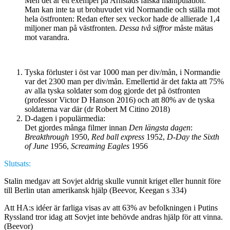
Men det är ett exempel på Arnstads falska manipulation.
Man kan inte ta ut brohuvudet vid Normandie och ställa mot
hela östfronten: Redan efter sex veckor hade de allierade 1,4
miljoner man på västfronten.
Dessa två siffror
måste mätas
mot varandra.
Tyska förluster i öst var 1000 man per div/mån, i Normandie
var det 2300 man per div/mån. Emellertid är det fakta att 75%
av alla tyska soldater som dog gjorde det på östfronten
(professor Victor D Hanson 2016) och att 80% av de tyska
soldaterna var där (dr Robert M Citino 2018)
D-dagen i populärmedia:
Det gjordes många filmer innan
Den längsta dagen
:
Breakthrough
1950,
Red ball express
1952,
D-Day the Sixth
of June
1956,
Screaming Eagles
1956
Slutsats:
Stalin medgav att Sovjet aldrig skulle vunnit kriget eller hunnit före
till Berlin utan amerikansk hjälp (Beevor, Keegan s 334)
Att HA:s idéer är farliga visas av att 63% av befolkningen i Putins
Ryssland tror idag att Sovjet inte behövde andras hjälp för att vinna.
(Beevor)