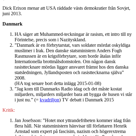
Dick Erixon menar att USA räddade västs demokratier från Sovjet,
juni 2013.
Danmark
HA säger att Muhammed-teckningar är rasism, ett intro till ny
Förintelse, precis som i Nazityskland.
”Danmark är en förbrytarstat, vars soldater mördat oskyldiga
muslimer i Irak. Den danske statsministern Anders Fogh
Rasmussen är en krigsförbrytare, som borde åtalas inför
Internationella brottmålsdomstolen. Om någon dansk
rasisttecknare mördas ligger ansvaret främst hos den danska
statsledningen, Jyllandsposten och rasisttecknarna själva”
2008.
(HA tog senare bort detta inlägg 2015-01-08)
”Jag kom till Danmarks Radio idag och det måste kostat
miljarders, miljarders miljarder bara att bygga de husen vi står
i just nu.” (=
kvadriljon
) TV debatt i Danmark 2015
Kritik:
Jan Josefsson: ”Hotet mot yttrandefriheten kommer idag från
flera håll. När statsministern hänvisar till författaren Henrik
Arnstad som expert på fascisim, nazism och högerextrema