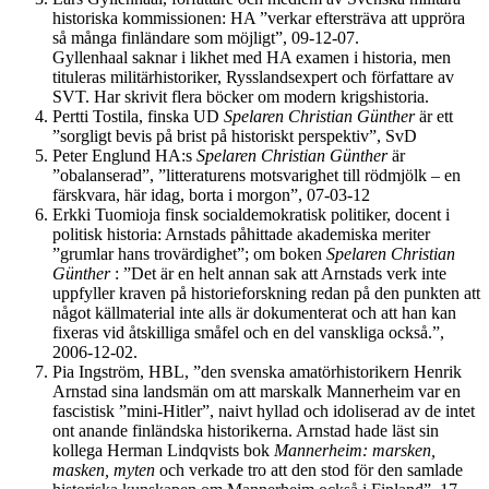
historiska kommissionen: HA ”verkar eftersträva att uppröra
så många finländare som möjligt”, 09-12-07.
Gyllenhaal saknar i likhet med HA examen i historia, men
tituleras militärhistoriker, Rysslandsexpert och författare av
SVT. Har skrivit flera böcker om modern krigshistoria.
Pertti Tostila, finska UD
Spelaren Christian Günther
är ett
”sorgligt bevis på brist på historiskt perspektiv”, SvD
Peter Englund HA:s
Spelaren Christian Günther
är
”obalanserad”, ”litteraturens motsvarighet till rödmjölk – en
färskvara, här idag, borta i morgon”, 07-03-12
Erkki Tuomioja finsk socialdemokratisk politiker, docent i
politisk historia: Arnstads påhittade akademiska meriter
”grumlar hans trovärdighet”; om boken
Spelaren Christian
Günther
: ”Det är en helt annan sak att Arnstads verk inte
uppfyller kraven på historieforskning redan på den punkten att
något källmaterial inte alls är dokumenterat och att han kan
fixeras vid åtskilliga småfel och en del vanskliga också.”,
2006-12-02.
Pia Ingström, HBL, ”den svenska amatörhistorikern Henrik
Arnstad sina landsmän om att marskalk Mannerheim var en
fascistisk ”mini-Hitler”, naivt hyllad och idoliserad av de intet
ont anande finländska historikerna. Arnstad hade läst sin
kollega Herman Lindqvists bok
Mannerheim: marsken,
masken, myten
och verkade tro att den stod för den samlade