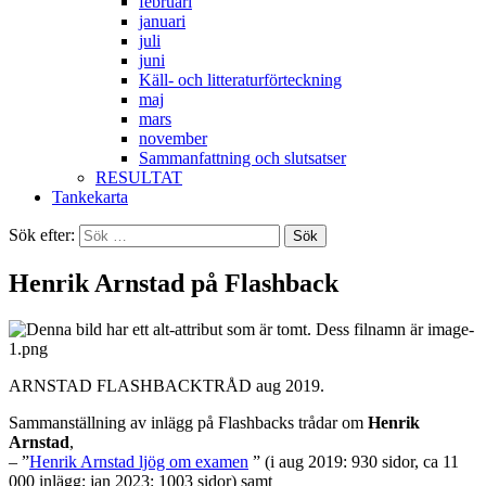
februari
januari
juli
juni
Käll- och litteraturförteckning
maj
mars
november
Sammanfattning och slutsatser
RESULTAT
Tankekarta
Sök efter:
Henrik Arnstad på Flashback
ARNSTAD FLASHBACKTRÅD aug 2019.
Sammanställning av inlägg på Flashbacks trådar om
Henrik
Arnstad
,
– ”
Henrik Arnstad ljög om examen
” (i aug 2019: 930 sidor, ca 11
000 inlägg; jan 2023: 1003 sidor) samt