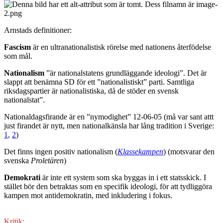
Arnstads definitioner:
Fascism
är en ultranationalistisk rörelse med nationens återfödelse
som mål.
Nationalism
”är nationalstatens grundläggande ideologi”. Det är
slappt att benämna SD för ett ”nationalistiskt” parti. Samtliga
riksdagspartier är nationalistiska, då de stöder en svensk
nationalstat”.
Nationaldagsfirande är en ”nymodighet” 12-06-05 (må var sant attt
just firandet är nytt, men nationalkänsla har lång tradition i Sverige:
1
,
2
)
Det finns ingen positiv nationalism (
Klassekampen
) (motsvarar den
svenska
Proletären
)
Demokrati
är inte ett system som ska byggas in i ett statsskick. I
stället bör den betraktas som en specifik ideologi, för att tydliggöra
kampen mot antidemokratin, med inkludering i fokus.
Kritik: