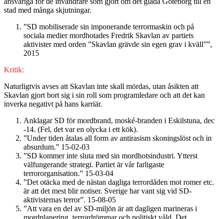
ansvariga för de invandrare som gjort om det glada Göteborg till en
stad med många skjutningar.
”SD mobiliserade sin imponerande terrormaskin och på
sociala medier mordhotades Fredrik Skavlan av partiets
aktivister med orden ”Skavlan grävde sin egen grav i kväll””,
2015
Kritik:
Naturligtvis avses att Skavlan inte skall mördas, utan åsikten att
Skavlan gjort bort sig i sin roll som programledare och att det kan
inverka negativt på hans karriär.
Anklagar SD för mordbrand, moské-branden i Eskilstuna, dec
-14. (Fel, det var en olycka i ett kök).
”Under tiden åtalas all form av antirasism skoningslöst och in
absurdum.” 15-02-03
”SD kommer inte sluta med sin mordhotsindustri. Ytterst
välfungerande strategi. Partiet är vår farligaste
terrororganisation.” 15-03-04
”Det otäcka med de nästan dagliga terrordåden mot romer etc.
är att det mest blir notiser. Sverige har vant sig vid SD-
aktivisternas terror”. 15-08-05
”Att vara en del av SD-miljön är att dagligen marineras i
mordplanering, terrordrömmar och politiskt våld. Det