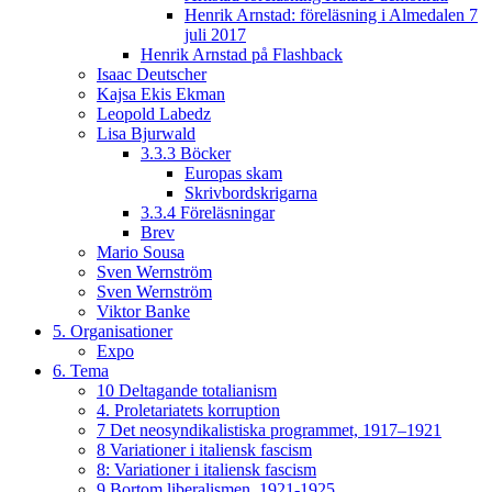
Henrik Arnstad: föreläsning i Almedalen 7
juli 2017
Henrik Arnstad på Flashback
Isaac Deutscher
Kajsa Ekis Ekman
Leopold Labedz
Lisa Bjurwald
3.3.3 Böcker
Europas skam
Skrivbordskrigarna
3.3.4 Föreläsningar
Brev
Mario Sousa
Sven Wernström
Sven Wernström
Viktor Banke
5. Organisationer
Expo
6. Tema
10 Deltagande totalianism
4. Proletariatets korruption
7 Det neosyndikalistiska programmet, 1917–1921
8 Variationer i italiensk fascism
8: Variationer i italiensk fascism
9 Bortom liberalismen, 1921-1925