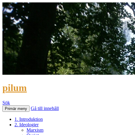
pilum
Sök
Gå till innehåll
Primär meny
1. Introduktion
2. Ideologier
Marxism