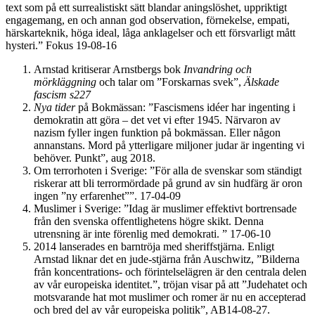
text som på ett surrealistiskt sätt blandar aningslöshet, uppriktigt
engagemang, en och annan god observation, förnekelse, empati,
härskarteknik, höga ideal, låga anklagelser och ett försvarligt mått
hysteri.” Fokus 19-08-16
Arnstad kritiserar Arnstbergs bok
Inv
andring
och
mörkläggning
och talar om ”Forskarnas svek”,
Älskade
fascism s227
Nya tider
på Bokmässan: ”Fascismens idéer har ingenting i
demokratin att göra – det vet vi efter 1945. Närvaron av
nazism fyller ingen funktion på bokmässan. Eller någon
annanstans. Mord på ytterligare miljoner judar är ingenting vi
behöver. Punkt”, aug 2018.
Om terrorhoten i Sverige: ”För alla de svenskar som ständigt
riskerar att bli terrormördade på grund av sin hudfärg är oron
ingen ”ny erfarenhet””. 17-04-09
Muslimer i Sverige: ”Idag är muslimer effektivt bortrensade
från den svenska offentlighetens högre skikt. Denna
utrensning är inte förenlig med demokrati. ” 17-06-10
2014 lanserades en barntröja med sheriffstjärna. Enligt
Arnstad liknar det en jude-stjärna från Auschwitz, ”Bilderna
från koncentrations- och förintelselägren är den centrala delen
av vår europeiska identitet.”, tröjan visar på att ”Judehatet och
motsvarande hat mot muslimer och romer är nu en accepterad
och bred del av vår europeiska politik”, AB14-08-27.