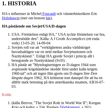
1. HISTORIA
HA:s influenser är Michel
Foucault
och vänsterhistorikern Eric
Hobsbawm
(mer om honom
här
).
HA påstående om Sovjet/USA/D-dagen
USA: Förintelsen enligt HA,” USA tyckte förintelsen var bra,
understödde den”. Källa: A J Groth
Accomplices
(ett enda
verk) 13-03-20, 14-09-04
Sovjets roll var att ”verklighetens andra världskriget
huvudsakligen var en strid mellan Sovjetunionen och
Nazityskland.”. Enligt HA gjorde Sovjet i princip allt i
besegrande av Nazityskland (SvD) .
HA påstår att ”Mytologiseringen av D-dagen 1944 som
avgörande krigshändelse skedde först under kalla krigets
1960-tal” och att
ingen film gjorts om D-dagen före
Den
längsta dagen
1962
,
HA kritiserar tom dataspel för att ha en
alltför stark betoning på den amerikanska insatsen, AB16-07-
03.
Kritik:
(källa Beevor, ”The Sovjet Role in World War II”; Keegan
Krig och kultu
r, s 334, Poulsen
Dödskampen
,
s 261)