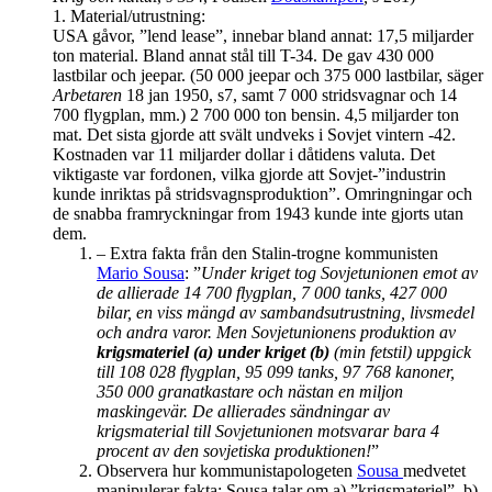
1. Material/utrustning:
USA gåvor, ”lend lease”, innebar bland annat: 17,5 miljarder
ton material. Bland annat stål till T-34. De gav 430 000
lastbilar och jeepar. (50 000 jeepar och 375 000 lastbilar, säger
Arbetaren
18 jan 1950, s7, samt 7 000 stridsvagnar och 14
700 flygplan, mm.) 2 700 000 ton bensin. 4,5 miljarder ton
mat. Det sista gjorde att svält undveks i Sovjet vintern -42.
Kostnaden var 11 miljarder dollar i dåtidens valuta. Det
viktigaste var fordonen, vilka gjorde att Sovjet-”industrin
kunde inriktas på stridsvagnsproduktion”. Omringningar och
de snabba framryckningar from 1943 kunde inte gjorts utan
dem.
– Extra fakta från den Stalin-trogne kommunisten
Mario Sousa
: ”
Under kriget tog Sovjetunionen emot av
de allierade 14 700 flygplan, 7 000 tanks, 427 000
bilar, en viss mängd av sambandsutrustning, livsmedel
och andra varor. Men Sovjetunionens produktion av
krigsmateriel (a) under kriget (b)
(min fetstil) uppgick
till 108 028 flygplan, 95 099 tanks, 97 768 kanoner,
350 000 granatkastare och nästan en miljon
maskingevär. De allierades sändningar av
krigsmaterial till Sovjetunionen motsvarar bara 4
procent av den sovjetiska produktionen!
”
Observera hur kommunistapologeten
Sousa
medvetet
manipulerar fakta: Sousa talar om a) ”krigsmateriel”, b)