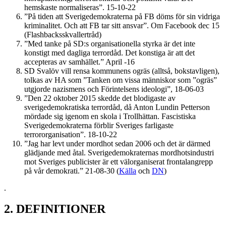
hemskaste normaliseras”. 15-10-22
”På tiden att Sverigedemokraterna på FB döms för sin vidriga
kriminalitet. Och att FB tar sitt ansvar”. Om Facebook dec 15
(Flashbacksskvallertråd)
”Med tanke på SD:s organisationella styrka är det inte
konstigt med dagliga terrordåd. Det konstiga är att det
accepteras av samhället.” April -16
SD Svalöv vill rensa kommunens ogräs (alltså, bokstavligen),
tolkas av HA som ”Tanken om vissa människor som ”ogräs”
utgjorde nazismens och Förintelsens ideologi”, 18-06-03
”Den 22 oktober 2015 skedde det blodigaste av
sverigedemokratiska terrordåd, då Anton Lundin Petterson
mördade sig igenom en skola i Trollhättan. Fascistiska
Sverigedemokraterna förblir Sveriges farligaste
terrororganisation”. 18-10-22
”Jag har levt under mordhot sedan 2006 och det är därmed
glädjande med åtal. Sverigedemokraternas mordhotsindustri
mot Sveriges publicister är ett välorganiserat frontalangrepp
på vår demokrati.” 21-08-30 (
Källa
och
DN
)
.
2. DEFINITIONER