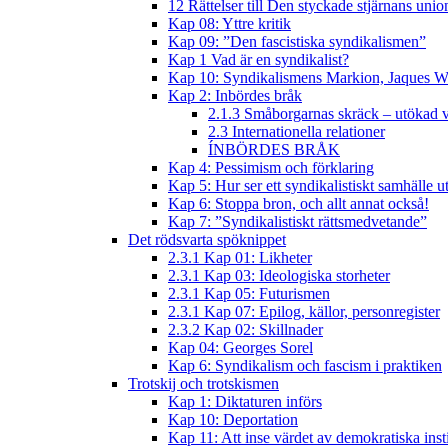
12 Rättelser till Den styckade stjärnans unio
Kap 08: Yttre kritik
Kap 09: ”Den fascistiska syndikalismen”
Kap 1 Vad är en syndikalist?
Kap 10: Syndikalismens Markion, Jaques W
Kap 2: Inbördes bråk
2.1.3 Småborgarnas skräck – utökad v
2.3 Internationella relationer
ÍNBÖRDES BRÅK
Kap 4: Pessimism och förklaring
Kap 5: Hur ser ett syndikalistiskt samhälle u
Kap 6: Stoppa bron, och allt annat också!
Kap 7: ”Syndikalistiskt rättsmedvetande”
Det rödsvarta spöknippet
2.3.1 Kap 01: Likheter
2.3.1 Kap 03: Ideologiska storheter
2.3.1 Kap 05: Futurismen
2.3.1 Kap 07: Epilog, källor, personregister
2.3.2 Kap 02: Skillnader
Kap 04: Georges Sorel
Kap 6: Syndikalism och fascism i praktiken
Trotskij och trotskismen
Kap 1: Diktaturen införs
Kap 10: Deportation
Kap 11: Att inse värdet av demokratiska inst