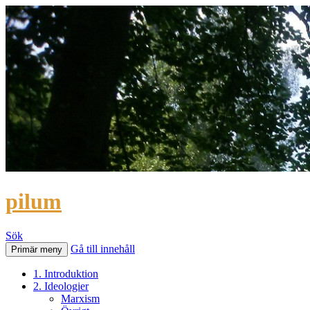
pilum
Sök
Gå till innehåll
Primär meny
1. Introduktion
2. Ideologier
Marxism