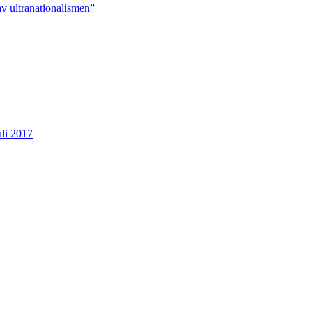
v ultranationalismen”
uli 2017