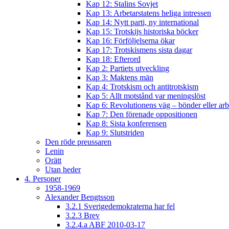
Kap 12: Stalins Sovjet
Kap 13: Arbetarstatens heliga intressen
Kap 14: Nytt parti, ny international
Kap 15: Trotskijs historiska böcker
Kap 16: Förföljelserna ökar
Kap 17: Trotskismens sista dagar
Kap 18: Efterord
Kap 2: Partiets utveckling
Kap 3: Maktens män
Kap 4: Trotskism och antitrotskism
Kap 5: Allt motstånd var meningslöst
Kap 6: Revolutionens väg – bönder eller arb
Kap 7: Den förenade oppositionen
Kap 8: Sista konferensen
Kap 9: Slutstriden
Den röde preussaren
Lenin
Orätt
Utan heder
4. Personer
1958-1969
Alexander Bengtsson
3.2.1 Sverigedemokraterna har fel
3.2.3 Brev
3.2.4.a ABF 2010-03-17