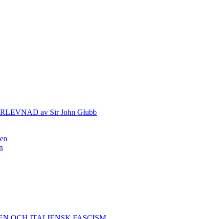
VNAD av Sir John Glubb
nen
n
EN OCH ITALIENSK FASCISM