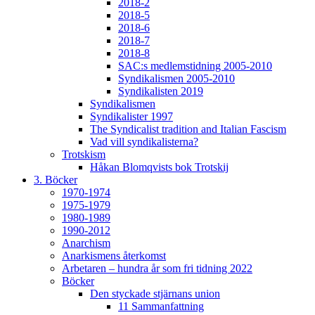
2018-2
2018-5
2018-6
2018-7
2018-8
SAC:s medlemstidning 2005-2010
Syndikalismen 2005-2010
Syndikalisten 2019
Syndikalismen
Syndikalister 1997
The Syndicalist tradition and Italian Fascism
Vad vill syndikalisterna?
Trotskism
Håkan Blomqvists bok Trotskij
3. Böcker
1970-1974
1975-1979
1980-1989
1990-2012
Anarchism
Anarkismens återkomst
Arbetaren – hundra år som fri tidning 2022
Böcker
Den styckade stjärnans union
11 Sammanfattning