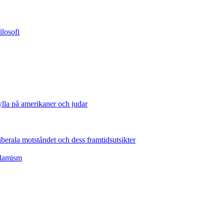
losofi
lla på amerikaner och judar
erala motståndet och dess framtidsutsikter
slamism