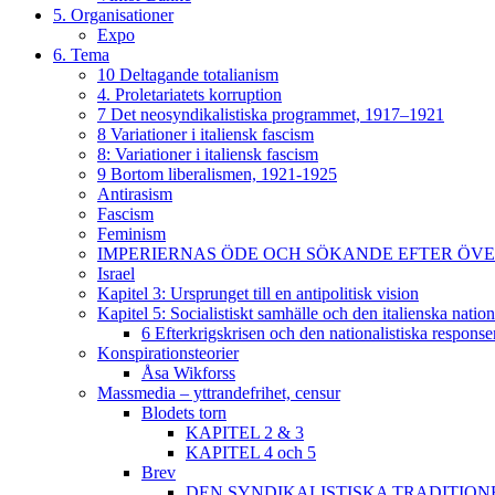
5. Organisationer
Expo
6. Tema
10 Deltagande totalianism
4. Proletariatets korruption
7 Det neosyndikalistiska programmet, 1917–1921
8 Variationer i italiensk fascism
8: Variationer i italiensk fascism
9 Bortom liberalismen, 1921-1925
Antirasism
Fascism
Feminism
IMPERIERNAS ÖDE OCH SÖKANDE EFTER ÖVERLE
Israel
Kapitel 3: Ursprunget till en antipolitisk vision
Kapitel 5: Socialistiskt samhälle och den italienska natio
6 Efterkrigskrisen och den nationalistiska response
Konspirationsteorier
Åsa Wikforss
Massmedia – yttrandefrihet, censur
Blodets torn
KAPITEL 2 & 3
KAPITEL 4 och 5
Brev
DEN SYNDIKALISTISKA TRADITION