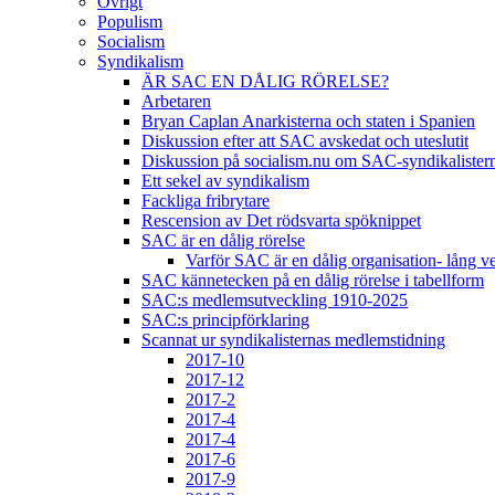
Övrigt
Populism
Socialism
Syndikalism
ÄR SAC EN DÅLIG RÖRELSE?
Arbetaren
Bryan Caplan Anarkisterna och staten i Spanien
Diskussion efter att SAC avskedat och uteslutit
Diskussion på socialism.nu om SAC-syndikalisterna 
Ett sekel av syndikalism
Fackliga fribrytare
Rescension av Det rödsvarta spöknippet
SAC är en dålig rörelse
Varför SAC är en dålig organisation- lång v
SAC kännetecken på en dålig rörelse i tabellform
SAC:s medlemsutveckling 1910-2025
SAC:s principförklaring
Scannat ur syndikalisternas medlemstidning
2017-10
2017-12
2017-2
2017-4
2017-4
2017-6
2017-9