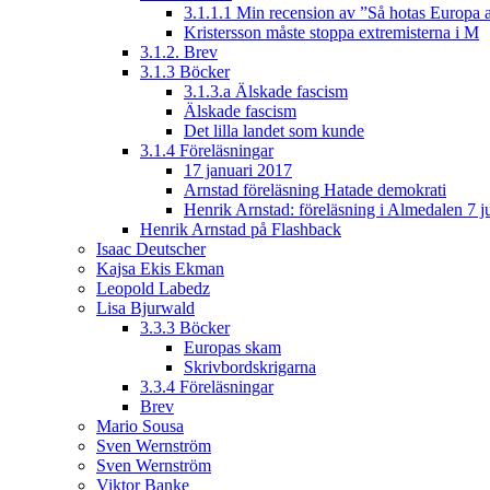
3.1.1.1 Min recension av ”Så hotas Europa a
Kristersson måste stoppa extremisterna i M
3.1.2. Brev
3.1.3 Böcker
3.1.3.a Älskade fascism
Älskade fascism
Det lilla landet som kunde
3.1.4 Föreläsningar
17 januari 2017
Arnstad föreläsning Hatade demokrati
Henrik Arnstad: föreläsning i Almedalen 7 j
Henrik Arnstad på Flashback
Isaac Deutscher
Kajsa Ekis Ekman
Leopold Labedz
Lisa Bjurwald
3.3.3 Böcker
Europas skam
Skrivbordskrigarna
3.3.4 Föreläsningar
Brev
Mario Sousa
Sven Wernström
Sven Wernström
Viktor Banke