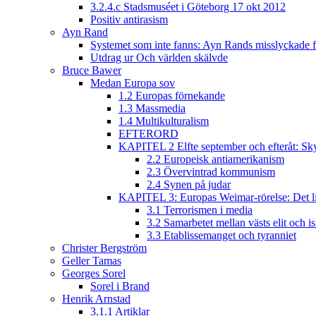
3.2.4.c Stadsmuséet i Göteborg 17 okt 2012
Positiv antirasism
Ayn Rand
Systemet som inte fanns: Ayn Rands misslyckade fi
Utdrag ur Och världen skälvde
Bruce Bawer
Medan Europa sov
1.2 Europas förnekande
1.3 Massmedia
1.4 Multikulturalism
EFTERORD
KAPITEL 2 Elfte september och efteråt: Sky
2.2 Europeisk antiamerikanism
2.3 Övervintrad kommunism
2.4 Synen på judar
KAPITEL 3: Europas Weimar-rörelse: Det lib
3.1 Terrorismen i media
3.2 Samarbetet mellan västs elit och i
3.3 Etablissemanget och tyranniet
Christer Bergström
Geller Tamas
Georges Sorel
Sorel i Brand
Henrik Arnstad
3.1.1 Artiklar