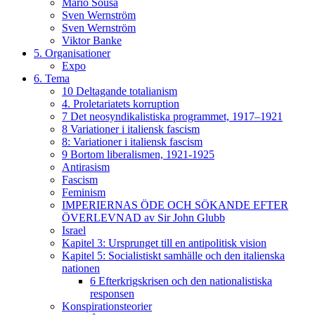
Mario Sousa
Sven Wernström
Sven Wernström
Viktor Banke
5. Organisationer
Expo
6. Tema
10 Deltagande totalianism
4. Proletariatets korruption
7 Det neosyndikalistiska programmet, 1917–1921
8 Variationer i italiensk fascism
8: Variationer i italiensk fascism
9 Bortom liberalismen, 1921-1925
Antirasism
Fascism
Feminism
IMPERIERNAS ÖDE OCH SÖKANDE EFTER
ÖVERLEVNAD av Sir John Glubb
Israel
Kapitel 3: Ursprunget till en antipolitisk vision
Kapitel 5: Socialistiskt samhälle och den italienska
nationen
6 Efterkrigskrisen och den nationalistiska
responsen
Konspirationsteorier