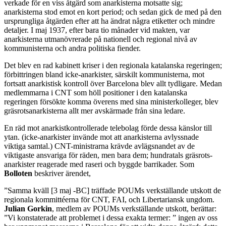
verkade för en viss åtgärd som anarkisterna motsatte sig;
anarkisterna stod emot en kort period; och sedan gick de med på den
ursprungliga åtgärden efter att ha ändrat några etiketter och mindre
detaljer. I maj 1937, efter bara tio månader vid makten, var
anarkisterna utmanövrerade på nationell och regional nivå av
kommunisterna och andra politiska fiender.
Det blev en rad kabinett kriser i den regionala katalanska regeringen;
förbittringen bland icke-anarkister, särskilt kommunisterna, mot
fortsatt anarkistisk kontroll över Barcelona blev allt tydligare. Medan
medlemmarna i CNT som höll positioner i den katalanska
regeringen försökte komma överens med sina ministerkolleger, blev
gräsrotsanarkisterna allt mer avskärmade från sina ledare.
En räd mot anarkistkontrollerade telebolag förde dessa känslor till
ytan. (icke-anarkister invände mot att anarkisterna avlyssnade
viktiga samtal.) CNT-ministrarna krävde avlägsnandet av de
viktigaste ansvariga för räden, men bara dem; hundratals gräsrots-
anarkister reagerade med raseri och byggde barrikader. Som
Bolloten
beskriver ärendet,
”Samma kväll [3 maj -BC] träffade POUMs verkställande utskott de
regionala kommittéerna för CNT, FAI, och Libertariansk ungdom.
Julian
Gorkin
, medlem av POUMs verkställande utskott, berättar:
”Vi konstaterade att problemet i dessa exakta termer: ” ingen av oss