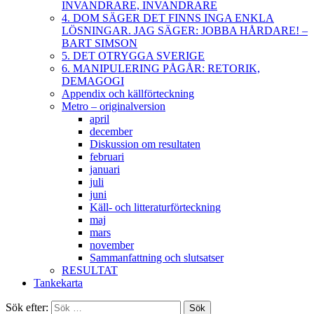
INVANDRARE, INVANDRARE
4. DOM SÄGER DET FINNS INGA ENKLA
LÖSNINGAR. JAG SÄGER: JOBBA HÅRDARE! –
BART SIMSON
5. DET OTRYGGA SVERIGE
6. MANIPULERING PÅGÅR: RETORIK,
DEMAGOGI
Appendix och källförteckning
Metro – originalversion
april
december
Diskussion om resultaten
februari
januari
juli
juni
Käll- och litteraturförteckning
maj
mars
november
Sammanfattning och slutsatser
RESULTAT
Tankekarta
Sök efter: