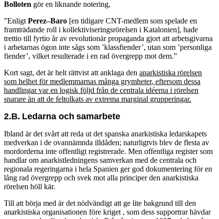
Bolloten
gör en liknande notering,
”Enligt
Perez
–
Baro
[en tidigare CNT-medlem som spelade en
framträdande roll i kollektiviseringsrörelsen i Katalonien], hade
trettio till fyrtio år av revolutionär propaganda gjort att arbetsgivarna
i arbetarnas ögon inte sågs som ’klassfiender’, utan som ’personliga
fiender’, vilket resulterade i en rad övergrepp mot dem.”
Kort sagt, det är helt rättvist att anklaga den
anarkistiska
rörelsen
som
helhet
för medlemmarnas många grymheter
,
eftersom
dessa
handlingar
var en
logisk följd från de centrala
idéerna i
rörelsen
snarare än att de
feltolkats
av
extrema
marginal
grupperingar
.
2.B.
Ledarna och
samarbete
Ibland är det svårt att reda ut det spanska anarkistiska ledarskapets
medverkan i de ovannämnda illdåden; naturligtvis blev de flesta av
mordorderna inte offentligt registrerade. Men offentliga register som
handlar om anarkistledningens samverkan med de centrala och
regionala regeringarna i hela Spanien ger god dokumentering för en
lång rad övergrepp och svek mot alla principer den anarkistiska
rörelsen höll kär.
Till att börja med är det nödvändigt att ge lite bakgrund till den
anarkistiska organisationen före kriget , som dess supportrar hävdar