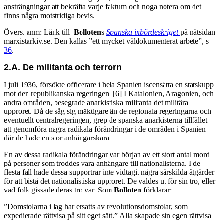
ansträngningar att bekräfta varje faktum och noga notera om det
finns några motstridiga bevis.
Övers. anm: Länk till
Bolloten
s
Spanska inbördeskriget
på nätsidan
marxistarkiv.se. Den kallas ”ett mycket väldokumenterat arbete”, s
36
.
2.A.
De m
ilitanta
och
t
errorn
I juli 1936, försökte officerare i hela Spanien iscensätta en statskupp
mot den republikanska regeringen. [6] I Katalonien, Aragonien, och
andra områden, besegrade anarkistiska militanta det militära
upproret. Då de såg sig mäktigare än de regionala regeringarna och
eventuellt centralregeringen, grep de spanska anarkisterna tillfället
att genomföra några radikala förändringar i de områden i Spanien
där de hade en stor anhängarskara.
En av dessa radikala förändringar var början av ett stort antal mord
på personer som troddes vara anhängare till nationalisterna. I de
flesta fall hade dessa supportrar inte vidtagit några särskilda åtgärder
för att bistå det nationalistiska upproret. De valdes ut för sin tro, eller
vad folk gissade deras tro var. Som
Bolloten
förklarar:
”Domstolarna i lag har ersatts av revolutionsdomstolar, som
expedierade rättvisa på sitt eget sätt.” Alla skapade sin egen rättvisa