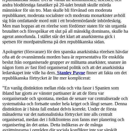
andra blodtörstiga fanatiker på 20-talet brutalt skulle mörda
människor för sin tro. Man skulle bli förvånad om moderata
republikaner, moderata socialister och moderata monarkister avhöll
sig från omfattande mord mitt i ett brodermördande inbördeskrig.
Men man hoppas att en rörelse som fördömer staten för sin urgamla
brutalitet och förespråkar ett slut på all mänsklig dominans, skulle ha
agerat annorlunda. I stället står det klart att anarkisterna gick i
spetsen för mordpatrullerna på den republikanska sidan.
Apologeter (försvarare) för den spanska anarkistiska rörelsen hävdar
ofta att de ovannämnda morden bara är representativa för enskilda
beslut från oorganiserade grupper av militanta anarkister, snarare än
någon form av fast förd organiserad politik och att det anarkistiska
ledarskapet inte ville ha dem.
Stanley
Payne
finner att fakta om det
republikanska förtrycket är lite mer komplicerat:
”En vanlig distinktion mellan röda och vita fasor i Spanien som
ibland har gjorts av vänster partisaner är att de förra var
oorganiserade och spontana, medan de senare var centraliserade och
systematiska och fortsatte under hela kriget och långt senare. Denna
distinktion är i bästa fall endast delvis korrekt. Under de första
månaderna var det nationalistiska förtrycket inte alls centralt
organiserad, medan det i folkfrontens zon fanns mer planering och
organisering än det antas. Detta indikeras av de många
avrättningarna i områden där sociala konflikter inte var särskilt