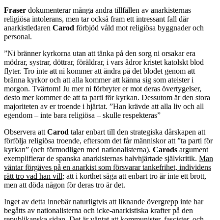
Fraser
dokumenterar många andra tillfällen av anarkisternas
religiösa intolerans, men tar också fram ett intressant fall där
anarkistledaren
Carod
förbjöd våld mot religiösa byggnader och
personal.
”Ni bränner kyrkorna utan att tänka på den sorg ni orsakar era
mödrar, systrar, döttrar, föräldrar, i vars ådror kristet katolskt blod
flyter. Tro inte att ni kommer att ändra på det blodet genom att
bränna kyrkor och att alla kommer att känna sig som ateister i
morgon. Tvärtom! Ju mer ni förbryter er mot deras övertygelser,
desto mer kommer de att ta parti för kyrkan. Dessutom är den stora
majoriteten av er troende i hjärtat. ”Han krävde att alla liv och all
egendom – inte bara religiösa – skulle respekteras”
Observera att
Carod
talar enbart till den strategiska dårskapen att
förfölja religiösa troende, eftersom det får människor att ”ta parti för
kyrkan” (och förmodligen med nationalisterna).
Carods
argument
exemplifierar de spanska anarkisternas halvhjärtade självkritik.
Man
väntar
förgäves på
en anarkist
som
försvarar
tankefrihet
,
individens
rätt
tro vad
han vill
;
att i korthet säga att enbart tro är inte ett brott,
men att döda någon för deras tro är det.
Inget av detta innebär naturligtvis att liknande övergrepp inte har
begåtts av nationalisterna och icke-anarkistiska krafter på den
republikanska sidan. Det är väntat att kommunister, fascister, och