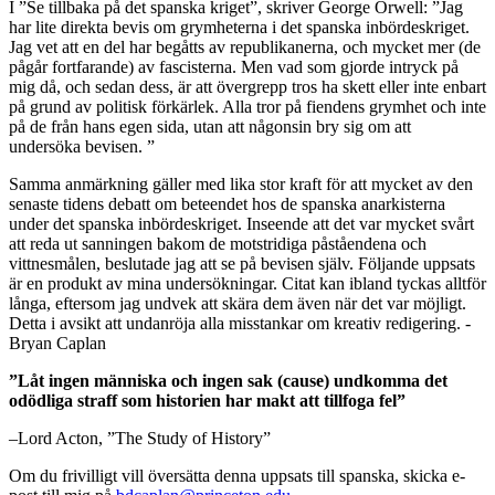
I ”Se tillbaka på det spanska kriget”, skriver George Orwell: ”Jag
har lite direkta bevis om grymheterna i det spanska inbördeskriget.
Jag vet att en del har begåtts av republikanerna, och mycket mer (de
pågår fortfarande) av fascisterna. Men vad som gjorde intryck på
mig då, och sedan dess, är att övergrepp tros ha skett eller inte enbart
på grund av politisk förkärlek. Alla tror på fiendens grymhet och inte
på de från hans egen sida, utan att någonsin bry sig om att
undersöka bevisen. ”
Samma anmärkning gäller med lika stor kraft för att mycket av den
senaste tidens debatt om beteendet hos de spanska anarkisterna
under det spanska inbördeskriget. Inseende att det var mycket svårt
att reda ut sanningen bakom de motstridiga påståendena och
vittnesmålen, beslutade jag att se på bevisen själv. Följande uppsats
är en produkt av mina undersökningar. Citat kan ibland tyckas alltför
långa, eftersom jag undvek att skära dem även när det var möjligt.
Detta i avsikt att undanröja alla misstankar om kreativ redigering. -
Bryan Caplan
”Låt
ingen människa
och ingen
sak (cause)
undkomma det
odödliga
straff
som historien
har makt att
tillfoga
fel”
–Lord Acton, ”The Study of History”
Om du frivilligt vill översätta denna uppsats till spanska, skicka e-