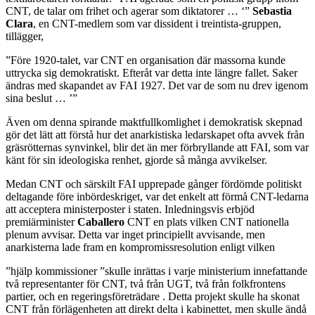
CNT, de talar om frihet och agerar som diktatorer … ‘”
Sebastia
Clara
, en CNT-medlem som var dissident i treintista-gruppen,
tillägger,
”Före 1920-talet, var CNT en organisation där massorna kunde
uttrycka sig demokratiskt. Efteråt var detta inte längre fallet. Saker
ändras med skapandet av FAI 1927. Det var de som nu drev igenom
sina beslut … ’”
Även om denna spirande maktfullkomlighet i demokratisk skepnad
gör det lätt att förstå hur det anarkistiska ledarskapet ofta avvek från
gräsrötternas synvinkel, blir det än mer förbryllande att FAI, som var
känt för sin ideologiska renhet, gjorde så många avvikelser.
Medan CNT och särskilt FAI upprepade gånger fördömde politiskt
deltagande före inbördeskriget, var det enkelt att förmå CNT-ledarna
att acceptera ministerposter i staten. Inledningsvis erbjöd
premiärminister
Caballero
CNT en plats vilken CNT nationella
plenum avvisar. Detta var inget principiellt avvisande, men
anarkisterna lade fram en kompromissresolution enligt vilken
”hjälp kommissioner ”skulle inrättas i varje ministerium innefattande
två representanter för CNT, två från UGT, två från folkfrontens
partier, och en regeringsföreträdare . Detta projekt skulle ha skonat
CNT från förlägenheten att direkt delta i kabinettet, men skulle ändå