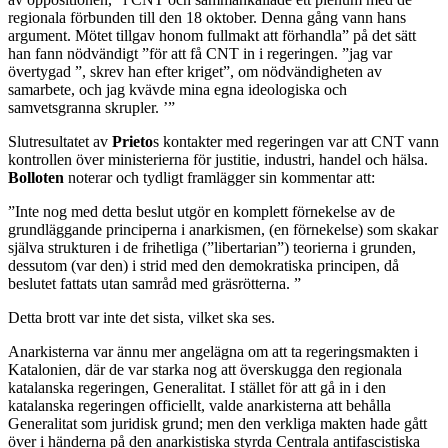
regionala förbunden till den 18 oktober. Denna gång vann hans
argument. Mötet tillgav honom fullmakt att förhandla” på det sätt
han fann nödvändigt ”för att få CNT in i regeringen. ”jag var
övertygad ”, skrev han efter kriget”, om nödvändigheten av
samarbete, och jag kvävde mina egna ideologiska och
samvetsgranna skrupler. ’”
Slutresultatet av
Prieto
s kontakter med regeringen var att CNT vann
kontrollen över ministerierna för justitie, industri, handel och hälsa.
Bolloten
noterar och tydligt framlägger sin kommentar att:
”Inte nog med detta beslut utgör en komplett förnekelse av de
grundläggande principerna i anarkismen, (en förnekelse) som skakar
själva strukturen i de frihetliga (”libertarian”) teorierna i grunden,
dessutom (var den) i strid med den demokratiska principen, då
beslutet fattats utan samråd med gräsrötterna. ”
Detta brott var inte det sista, vilket ska ses.
Anarkisterna var ännu mer angelägna om att ta regeringsmakten i
Katalonien, där de var starka nog att överskugga den regionala
katalanska regeringen, Generalitat. I stället för att gå in i den
katalanska regeringen officiellt, valde anarkisterna att behålla
Generalitat som juridisk grund; men den verkliga makten hade gått
över i händerna på den anarkistiska styrda Centrala antifascistiska