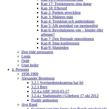
Kap 17: Trotskismens sista dagar
Kap 18: Efterord
Kap 2: Partiets utveckling
Kap 3: Maktens män
Kap 4: Trotskism och antitrotskism
Kap 5: Allt motstånd var meningslöst
Kap 6: Revolutionens väg – bönder eller
arbetare?
Kap 7: Den förenade oppositionen
Kap 8: Sista konferensen
Kap 9: Slutstriden
Den röde preussaren
Lenin
Orätt
Utan heder
4. Personer
1958-1969
Alexander Bengtsson
3.2.1 Sverigedemokraterna har fel
3.2.3 Brev
3.2.4.a ABF 2010-03-17
3.2.4.c Stadsmuséet i Göteborg 17 okt 2012
Positiv antirasism
Ayn Rand
Systemet som inte fanns: Ayn Rands misslyckade