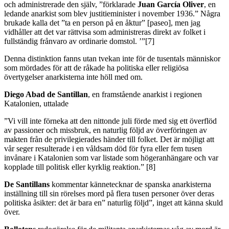
och administrerade den själv, ”förklarade
Juan
García Oliver
, en
ledande anarkist som blev justitieminister i november 1936.” Några
brukade kalla det ”ta en person på en åktur” [paseo], men jag
vidhåller att det var rättvisa som administreras direkt av folket i
fullständig frånvaro av ordinarie domstol. ’”[7]
Denna distinktion fanns utan tvekan inte för de tusentals människor
som mördades för att de råkade ha politiska eller religiösa
övertygelser anarkisterna inte höll med om.
Diego
Abad
de Santillan
, en framstående anarkist i regionen
Katalonien, uttalade
”Vi vill inte förneka att den nittonde juli förde med sig ett överflöd
av passioner och missbruk, en naturlig följd av överföringen av
makten från de privilegierades händer till folket. Det är möjligt att
vår seger resulterade i en våldsam död för fyra eller fem tusen
invånare i Katalonien som var listade som högeranhängare och var
kopplade till politisk eller kyrklig reaktion.” [8]
De
Santillans
kommentar kännetecknar de spanska anarkisterna
inställning till sin rörelses mord på flera tusen personer över deras
politiska åsikter: det är bara en” naturlig följd”, inget att känna skuld
över.