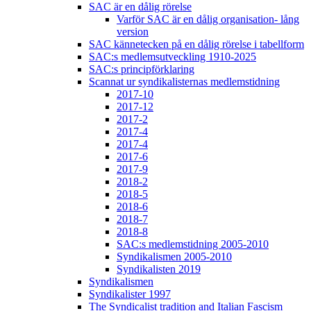
SAC är en dålig rörelse
Varför SAC är en dålig organisation- lång
version
SAC kännetecken på en dålig rörelse i tabellform
SAC:s medlemsutveckling 1910-2025
SAC:s principförklaring
Scannat ur syndikalisternas medlemstidning
2017-10
2017-12
2017-2
2017-4
2017-4
2017-6
2017-9
2018-2
2018-5
2018-6
2018-7
2018-8
SAC:s medlemstidning 2005-2010
Syndikalismen 2005-2010
Syndikalisten 2019
Syndikalismen
Syndikalister 1997
The Syndicalist tradition and Italian Fascism