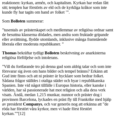
reaktionen: kyrkan, armén, och kapitalism. Kyrkan har redan fått
sitt; templen har förstörts av eld och de kyrkliga kråkor som inte
kunde fly har tagits om hand av folket ’”.
Som
Bolloten
summerar:
”tusentals av prästerskapet och medlemmar av religiösa ordnar samt
de besuttna klasserna dödades, men andra som fruktade gripande
eller avrättning, flydde utomlands, inklusive många framstående
liberala eller moderata republikaner. ”
Thomas
bekräftar tydligt
Bolloten
beskrivning av anarkisterna
religiösa förföljelse och intolerans.
”Vill du fortfarande tro på denna gud som aldrig talar och som inte
försvarar sig även om hans bilder och tempel bränns? Erkänn att
Gud inte finns och att ni präster är hycklare som bedrar folket.
Sådana frågor ställdes i otaliga städer och byar i republikanska
Spanien. Inte vid något tillfälle i Europas historia, eller kanske i
världen, har så passionerade hat mot religion och alla dess verk
visats. Ändå, medan 1,215 munkar, nunnor och präster dog i
provinsen Barcelona, lyckades en präst fly till Frankrike med hjälp
av president
Companys
, och var generös nog att erkänna att ”de
röda har förstört våra kyrkor, men vi hade först förstört
kyrkan.””[12]