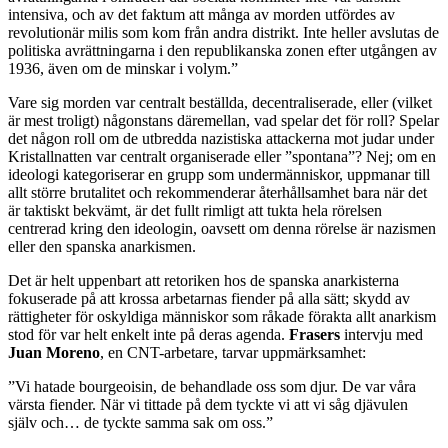
intensiva, och av det faktum att många av morden utfördes av
revolutionär milis som kom från andra distrikt. Inte heller avslutas de
politiska avrättningarna i den republikanska zonen efter utgången av
1936, även om de minskar i volym.”
Vare sig morden var centralt beställda, decentraliserade, eller (vilket
är mest troligt) någonstans däremellan, vad spelar det för roll? Spelar
det någon roll om de utbredda nazistiska attackerna mot judar under
Kristallnatten var centralt organiserade eller ”spontana”? Nej; om en
ideologi kategoriserar en grupp som undermänniskor, uppmanar till
allt större brutalitet och rekommenderar återhållsamhet bara när det
är taktiskt bekvämt, är det fullt rimligt att tukta hela rörelsen
centrerad kring den ideologin, oavsett om denna rörelse är nazismen
eller den spanska anarkismen.
Det är helt uppenbart att retoriken hos de spanska anarkisterna
fokuserade på att krossa arbetarnas fiender på alla sätt; skydd av
rättigheter för oskyldiga människor som råkade förakta allt anarkism
stod för var helt enkelt inte på deras agenda.
Frasers
intervju med
Juan
Moreno
, en CNT-arbetare, tarvar uppmärksamhet:
”Vi hatade bourgeoisin, de behandlade oss som djur. De var våra
värsta fiender. När vi tittade på dem tyckte vi att vi såg djävulen
själv och… de tyckte samma sak om oss.”