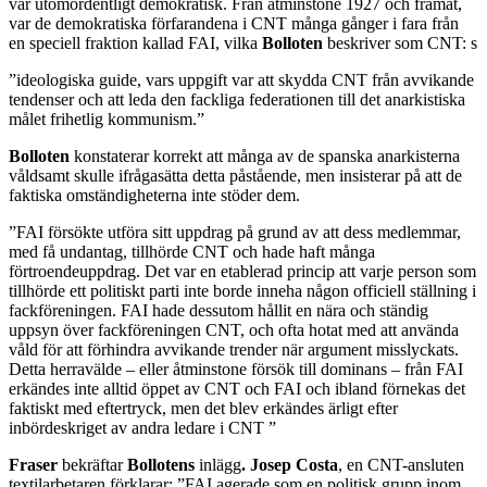
var utomordentligt demokratisk. Från åtminstone 1927 och framåt,
var de demokratiska förfarandena i CNT många gånger i fara från
en speciell fraktion kallad FAI, vilka
Bolloten
beskriver som CNT: s
”ideologiska guide, vars uppgift var att skydda CNT från avvikande
tendenser och att leda den fackliga federationen till det anarkistiska
målet frihetlig kommunism.”
Bolloten
konstaterar korrekt att många av de spanska anarkisterna
våldsamt skulle ifrågasätta detta påstående, men insisterar på att de
faktiska omständigheterna inte stöder dem.
”FAI försökte utföra sitt uppdrag på grund av att dess medlemmar,
med få undantag, tillhörde CNT och hade haft många
förtroendeuppdrag. Det var en etablerad princip att varje person som
tillhörde ett politiskt parti inte borde inneha någon officiell ställning i
fackföreningen. FAI hade dessutom hållit en nära och ständig
uppsyn över fackföreningen CNT, och ofta hotat med att använda
våld för att förhindra avvikande trender när argument misslyckats.
Detta herravälde – eller åtminstone försök till dominans – från FAI
erkändes inte alltid öppet av CNT och FAI och ibland förnekas det
faktiskt med eftertryck, men det blev erkändes ärligt efter
inbördeskriget av andra ledare i CNT ”
Fraser
bekräftar
Bollotens
inlägg
.
Josep
Costa
, en CNT-ansluten
textilarbetaren förklarar: ”FAI agerade som en politisk grupp inom