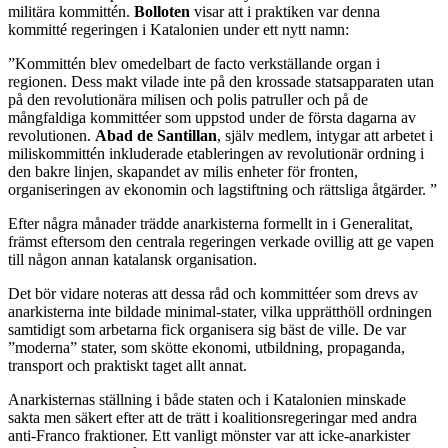
militära kommittén.
Bolloten
visar att i praktiken var denna
kommitté regeringen i Katalonien under ett nytt namn:
”Kommittén blev omedelbart de facto verkställande organ i
regionen. Dess makt vilade inte på den krossade statsapparaten utan
på den revolutionära milisen och polis patruller och på de
mångfaldiga kommittéer som uppstod under de första dagarna av
revolutionen.
Abad
de Santillan
, själv medlem, intygar att arbetet i
miliskommittén inkluderade etableringen av revolutionär ordning i
den bakre linjen, skapandet av milis enheter för fronten,
organiseringen av ekonomin och lagstiftning och rättsliga åtgärder. ”
Efter några månader trädde anarkisterna formellt in i Generalitat,
främst eftersom den centrala regeringen verkade ovillig att ge vapen
till någon annan katalansk organisation.
Det bör vidare noteras att dessa råd och kommittéer som drevs av
anarkisterna inte bildade minimal-stater, vilka upprätthöll ordningen
samtidigt som arbetarna fick organisera sig bäst de ville. De var
”moderna” stater, som skötte ekonomi, utbildning, propaganda,
transport och praktiskt taget allt annat.
Anarkisternas ställning i både staten och i Katalonien minskade
sakta men säkert efter att de trätt i koalitionsregeringar med andra
anti-Franco fraktioner. Ett vanligt mönster var att icke-anarkister