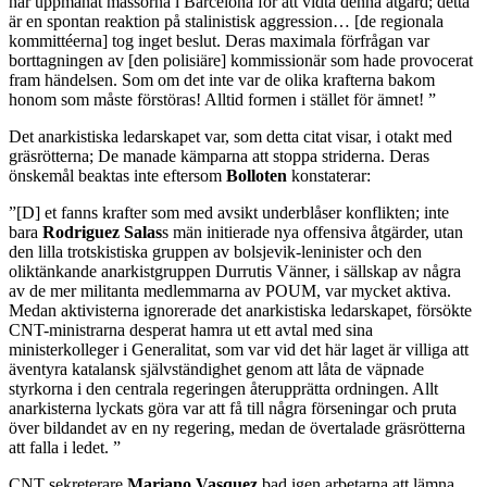
har uppmanat massorna i Barcelona för att vidta denna åtgärd; detta
är en spontan reaktion på stalinistisk aggression… [de regionala
kommittéerna] tog inget beslut. Deras maximala förfrågan var
borttagningen av [den polisiäre] kommissionär som hade provocerat
fram händelsen. Som om det inte var de olika krafterna bakom
honom som måste förstöras! Alltid formen i stället för ämnet! ”
Det anarkistiska ledarskapet var, som detta citat visar, i otakt med
gräsrötterna; De manade kämparna att stoppa striderna. Deras
önskemål beaktas inte eftersom
Bolloten
konstaterar:
”[D] et fanns krafter som med avsikt underblåser konflikten; inte
bara
Rodriguez
Salas
s män initierade nya offensiva åtgärder, utan
den lilla trotskistiska gruppen av bolsjevik-leninister och den
oliktänkande anarkistgruppen Durrutis Vänner, i sällskap av några
av de mer militanta medlemmarna av POUM, var mycket aktiva.
Medan aktivisterna ignorerade det anarkistiska ledarskapet, försökte
CNT-ministrarna desperat hamra ut ett avtal med sina
ministerkolleger i Generalitat, som var vid det här laget är villiga att
äventyra katalansk självständighet genom att låta de väpnade
styrkorna i den centrala regeringen återupprätta ordningen. Allt
anarkisterna lyckats göra var att få till några förseningar och pruta
över bildandet av en ny regering, medan de övertalade gräsrötterna
att falla i ledet. ”
CNT sekreterare
Mariano
Vasquez
bad igen arbetarna att lämna