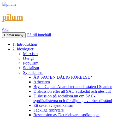
pilum
Sök
Gå till innehåll
Primär meny
1. Introduktion
2. Ideologier
Marxism
Övrigt
Populism
Socialism
Syndikalism
ÄR SAC EN DÅLIG RÖRELSE?
Arbetaren
Bryan Caplan Anarkisterna och staten i Spanien
Diskussion efter att SAC avskedat och uteslutit
Diskussion på socialism.nu om SAC-
syndikalisterna och försäljning av arbetstillstånd
Ett sekel av syndikalism
Fackliga fribrytare
Rescension av Det rödsvarta spöknippet