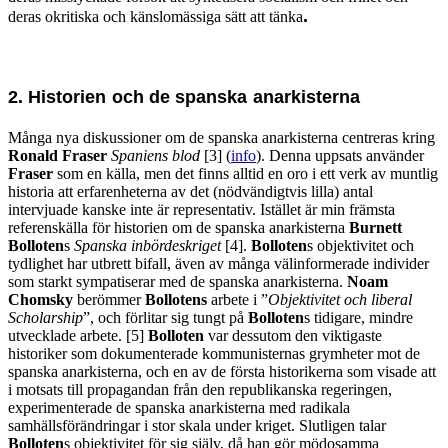
.
deras okritiska och känslomässiga sätt att tänka
2. Historien
och de spanska
anarkisterna
Många nya diskussioner om de spanska anarkisterna centreras kring
Ronald
Fraser
Spaniens blod
[3] (
info
). Denna uppsats använder
Fraser
som en källa, men det finns alltid en oro i ett verk av muntlig
historia att erfarenheterna av det (nödvändigtvis lilla) antal
intervjuade kanske inte är representativ. Istället är min främsta
referenskälla för historien om de spanska anarkisterna
Burnett
Bolloten
s
Spanska inbördeskriget
[4].
Bolloten
s objektivitet och
tydlighet har utbrett bifall, även av många välinformerade individer
som starkt sympatiserar med de spanska anarkisterna.
Noam
Chomsky
berömmer
Bollotens
arbete i ”
Objektivitet
och
liberal
Scholarship
”, och förlitar sig tungt på
Bolloten
s tidigare, mindre
utvecklade arbete. [5]
Bolloten
var dessutom den viktigaste
historiker som dokumenterade kommunisternas grymheter mot de
spanska anarkisterna, och en av de första historikerna som visade att
i motsats till propagandan från den republikanska regeringen,
experimenterade de spanska anarkisterna med radikala
samhällsförändringar i stor skala under kriget. Slutligen talar
Bolloten
s objektivitet för sig själv, då han gör mödosamma