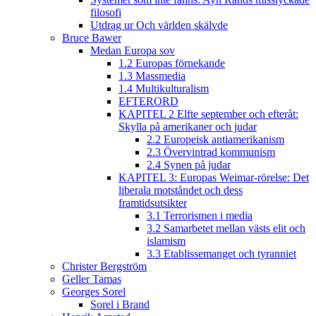
filosofi
Utdrag ur Och världen skälvde
Bruce Bawer
Medan Europa sov
1.2 Europas förnekande
1.3 Massmedia
1.4 Multikulturalism
EFTERORD
KAPITEL 2 Elfte september och efteråt:
Skylla på amerikaner och judar
2.2 Europeisk antiamerikanism
2.3 Övervintrad kommunism
2.4 Synen på judar
KAPITEL 3: Europas Weimar-rörelse: Det
liberala motståndet och dess
framtidsutsikter
3.1 Terrorismen i media
3.2 Samarbetet mellan västs elit och
islamism
3.3 Etablissemanget och tyranniet
Christer Bergström
Geller Tamas
Georges Sorel
Sorel i Brand