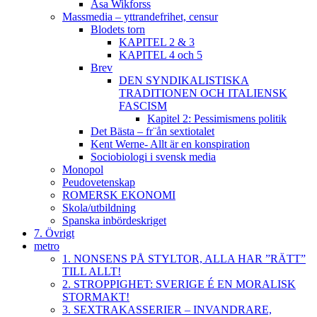
Åsa Wikforss
Massmedia – yttrandefrihet, censur
Blodets torn
KAPITEL 2 & 3
KAPITEL 4 och 5
Brev
DEN SYNDIKALISTISKA
TRADITIONEN OCH ITALIENSK
FASCISM
Kapitel 2: Pessimismens politik
Det Bästa – fr¨ån sextiotalet
Kent Werne- Allt är en konspiration
Sociobiologi i svensk media
Monopol
Peudovetenskap
ROMERSK EKONOMI
Skola/utbildning
Spanska inbördeskriget
7. Övrigt
metro
1. NONSENS PÅ STYLTOR, ALLA HAR ”RÄTT”
TILL ALLT!
2. STROPPIGHET: SVERIGE É EN MORALISK
STORMAKT!
3. SEXTRAKASSERIER – INVANDRARE,