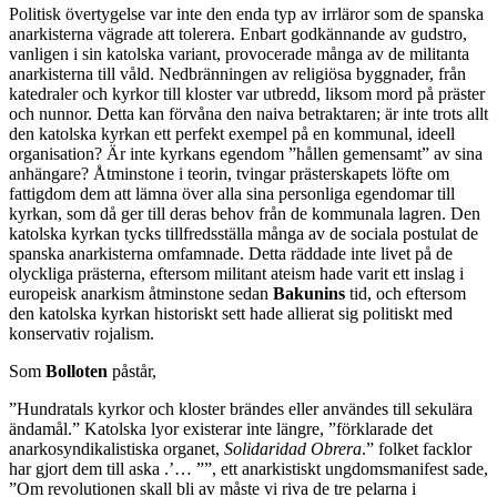
Politisk övertygelse var inte den enda typ av irrläror som de spanska
anarkisterna vägrade att tolerera. Enbart godkännande av gudstro,
vanligen i sin katolska variant, provocerade många av de militanta
anarkisterna till våld. Nedbränningen av religiösa byggnader, från
katedraler och kyrkor till kloster var utbredd, liksom mord på präster
och nunnor. Detta kan förvåna den naiva betraktaren; är inte trots allt
den katolska kyrkan ett perfekt exempel på en kommunal, ideell
organisation? Är inte kyrkans egendom ”hållen gemensamt” av sina
anhängare? Åtminstone i teorin, tvingar prästerskapets löfte om
fattigdom dem att lämna över alla sina personliga egendomar till
kyrkan, som då ger till deras behov från de kommunala lagren. Den
katolska kyrkan tycks tillfredsställa många av de sociala postulat de
spanska anarkisterna omfamnade. Detta räddade inte livet på de
olyckliga prästerna, eftersom militant ateism hade varit ett inslag i
europeisk anarkism åtminstone sedan
Bakunins
tid, och eftersom
den katolska kyrkan historiskt sett hade allierat sig politiskt med
konservativ rojalism.
Som
Bolloten
påstår,
”Hundratals kyrkor och kloster brändes eller användes till sekulära
ändamål.” Katolska lyor existerar inte längre, ”förklarade det
anarkosyndikalistiska organet,
Solidaridad
Obrera
.” folket facklor
har gjort dem till aska .’… ””, ett anarkistiskt ungdomsmanifest sade,
”Om revolutionen skall bli av måste vi riva de tre pelarna i