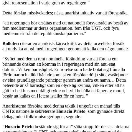
givit representation i varje gren av regeringen ”
Detta förslag misslyckades; nästa anarkist initiativ var att förespråka
”att regeringen bör ersättas med ett nationellt försvarsråd av bestå av
fem medlemmar ur deras organisation, fem från UGT, och fyra
medlemmar från de republikanska partierna.”
Bolloten
citerar en anarkists kärva kritik av detta orwellska försök
att undvika att gå med i regeringen genom att kalla den något annat:
”Syftet med denna rent nominella förändring var att förena en
brinnande önskan att komma in i regeringen med sin anti-stat
doktrin. Vilken barnslighet. En rörelse som hade botat sig från alla
fördomar och alltid hånade tomt sken försökte dölja sitt avsvärjande
av sina grundläggande principer genom att ändra ett namn… Detta
beteende är så barnsligt som en olycklig kvinna, vilken efter att ha
gått in i ett hus med dåligt rykte och vill behålla ett faner av moral,
begär att kallas en Hetera istället för en hora. ”
Anarkisterna försökte med denna taktik i ungefär en månad tills
CNT:s nationelle sekreterare
Horacio
Prieto
, som gynnade direkt
deltagande i folkfrontsregeringen, segrade.
”
Horacio
Prieto
bestämde sig för att” sätta stopp för de sista delarna
av oppositionen, ”i CNT och sammankallade ett plenum med de