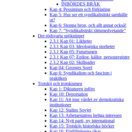
ÍNBÖRDES BRÅK
Kap 4: Pessimism och förklaring
Kap 5: Hur ser ett syndikalistiskt samhälle
ut?
Kap 6: Stoppa bron, och allt annat också!
Kap 7: ”Syndikalistiskt rättsmedvetande”
Det rödsvarta spöknippet
2.3.1 Kap 01: Likheter
2.3.1 Kap 03: Ideologiska storheter
2.3.1 Kap 05: Futurismen
2.3.1 Kap 07: Epilog, källor, personregister
2.3.2 Kap 02: Skillnader
Kap 04: Georges Sorel
Kap 6: Syndikalism och fascism i
praktiken
Trotskij och trotskismen
Kap 1: Diktaturen införs
Kap 10: Deportation
Kap 11: Att inse värdet av demokratiska
institutioner
Kap 12: Stalins Sovjet
Kap 13: Arbetarstatens heliga intressen
Kap 14: Nytt parti, ny international
Kap 15: Trotskijs historiska böcker
Kap 16: Förföljelserna ökar