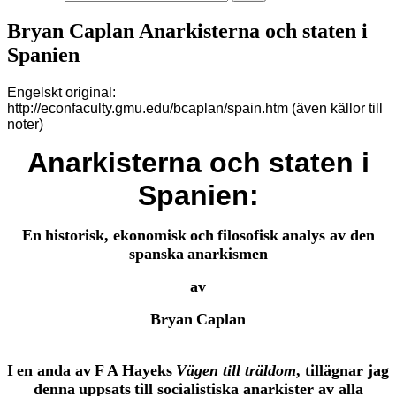
Bryan Caplan Anarkisterna och staten i
Spanien
Engelskt original:
http://econfaculty.gmu.edu/bcaplan/spain.htm (även källor till
noter)
Anarkisterna och s
taten
i
Spanien
:
En
historisk
,
ekonomisk
och
filosofisk
analys av
den
spanska
anarkismen
av
Bryan
Caplan
I
en anda av
F A
Hayeks
Vägen till träldom
,
tillägnar
j
ag
denna
uppsats
till
socialistiska anarkister av
alla