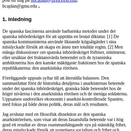
post till mig på
bdcaplan@princeton.edu
.
.
bcaplan@gmu.edu
1. Inledning
De spanska fascisterna använde barbariska metoder under det
spanska inbördeskriget för att upprätta en brutal diktatur. [1] De
spanska kommunisterna använde liknande krigsåtgärder i sina
misslyckade försök att skapa en ännu mer totalitär regim. [2] Men
många diskussioner om spanska inbördeskriget förbiser, minimerar,
eller ursäktar det fruktansvärda beteendet och de tyranniska
ambitionerna hos den kanske mäktigaste fraktionen hos de spanska
republikanerna: den anarkistiska rörelsen.
Föreliggande uppsats syftar till att återställa balansen. Den
sammanfattar först de historiska detaljerna i anarkisternas beteende
under det spanska inbördeskriget, granska både beteendet hos de
högre nivåerna i den anarkistiska rörelsen och de meniga soldaterna.
Uppsatsen undersöker ekonomin i anarkist-kontrollerade Spanien,
med fokus på både deras politik, deras mål och resultaten.
Jag avslutar med en filosofisk dissektion av den spanska
anarkiströrelsen, som visar att deras fasansfulla beteende var i hög
grad ett resultat av deras osammanhängande syn på mänsklig frihet,
deras misslyckade försök att syntetisera socialism och frihet och