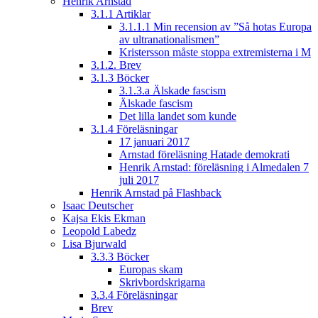
Henrik Arnstad
3.1.1 Artiklar
3.1.1.1 Min recension av ”Så hotas Europa
av ultranationalismen”
Kristersson måste stoppa extremisterna i M
3.1.2. Brev
3.1.3 Böcker
3.1.3.a Älskade fascism
Älskade fascism
Det lilla landet som kunde
3.1.4 Föreläsningar
17 januari 2017
Arnstad föreläsning Hatade demokrati
Henrik Arnstad: föreläsning i Almedalen 7
juli 2017
Henrik Arnstad på Flashback
Isaac Deutscher
Kajsa Ekis Ekman
Leopold Labedz
Lisa Bjurwald
3.3.3 Böcker
Europas skam
Skrivbordskrigarna
3.3.4 Föreläsningar
Brev