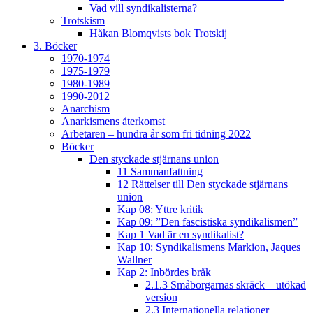
Vad vill syndikalisterna?
Trotskism
Håkan Blomqvists bok Trotskij
3. Böcker
1970-1974
1975-1979
1980-1989
1990-2012
Anarchism
Anarkismens återkomst
Arbetaren – hundra år som fri tidning 2022
Böcker
Den styckade stjärnans union
11 Sammanfattning
12 Rättelser till Den styckade stjärnans
union
Kap 08: Yttre kritik
Kap 09: ”Den fascistiska syndikalismen”
Kap 1 Vad är en syndikalist?
Kap 10: Syndikalismens Markion, Jaques
Wallner
Kap 2: Inbördes bråk
2.1.3 Småborgarnas skräck – utökad
version
2.3 Internationella relationer