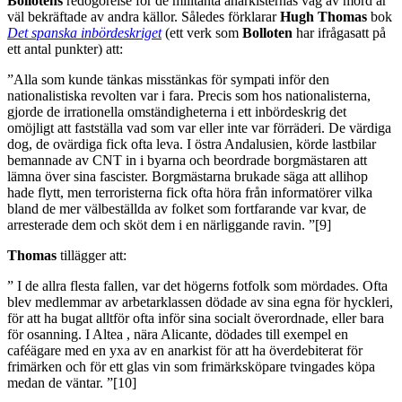
Bollotens
redogörelse för de militanta anarkisternas våg av mord är
väl bekräftade av andra källor. Således förklarar
Hugh
Thomas
bok
Det spanska
inbördeskriget
(ett verk som
Bolloten
har ifrågasatt på
ett antal punkter) att:
”Alla som kunde tänkas misstänkas för sympati inför den
nationalistiska revolten var i fara. Precis som hos nationalisterna,
gjorde de irrationella omständigheterna i ett inbördeskrig det
omöjligt att fastställa vad som var eller inte var förräderi. De värdiga
dog, de ovärdiga fick ofta leva. I östra Andalusien, körde lastbilar
bemannade av CNT in i byarna och beordrade borgmästaren att
lämna över sina fascister. Borgmästarna brukade säga att allihop
hade flytt, men terroristerna fick ofta höra från informatörer vilka
bland de mer välbeställda av folket som fortfarande var kvar, de
arresterade dem och sköt dem i en närliggande ravin. ”[9]
Thomas
tillägger att:
” I de allra flesta fallen, var det högerns fotfolk som mördades. Ofta
blev medlemmar av arbetarklassen dödade av sina egna för hyckleri,
för att ha bugat alltför ofta inför sina socialt överordnade, eller bara
för osanning. I Altea , nära Alicante, dödades till exempel en
caféägare med en yxa av en anarkist för att ha överdebiterat för
frimärken och för ett glas vin som frimärksköpare tvingades köpa
medan de väntar. ”[10]