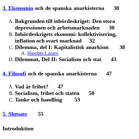
3. Ekonomin
och
de spanska
anarkisterna 30
Bakgrunden
till
inbördeskriget
:
Den
stora
depressionen
och arbetsmarknaden 30
Inbördeskrigets ekonomi
:
kollektivisering
,
i
nflation
och
svart marknad 32
Dilemma
,
del I
:
Kapitalistisk
a
narkism 38
Hipolito Lazaro
Dilemmat
,
Del II:
Socialism och stat 43
4. Filosofi
och de spanska
anarkisterna 47
Vad är
frihet
? 47
Socialism
,
frihet
och staten 50
Tanke och handling 53
5. Slutsats
55
Introduktion