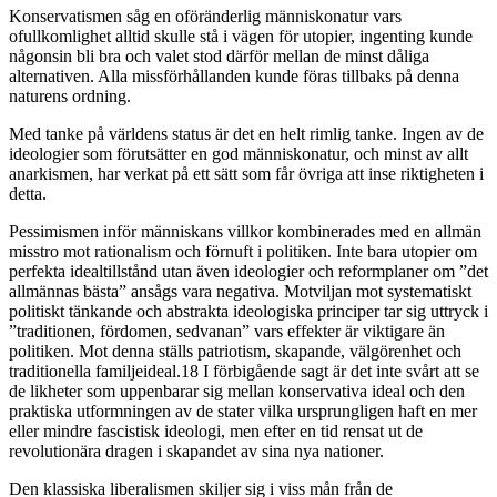
Konservatismen såg en oföränderlig människonatur vars
ofullkomlighet alltid skulle stå i vägen för utopier, ingenting kunde
någonsin bli bra och valet stod därför mellan de minst dåliga
alternativen. Alla missförhållanden kunde föras tillbaks på denna
naturens ordning.
Med tanke på världens status är det en helt rimlig tanke. Ingen av de
ideologier som förutsätter en god människonatur, och minst av allt
anarkismen, har verkat på ett sätt som får övriga att inse riktigheten i
detta.
Pessimismen inför människans villkor kombinerades med en allmän
misstro mot rationalism och förnuft i politiken. Inte bara utopier om
perfekta idealtillstånd utan även ideologier och reformplaner om ”det
allmännas bästa” ansågs vara negativa. Motviljan mot systematiskt
politiskt tänkande och abstrakta ideologiska principer tar sig uttryck i
”traditionen, fördomen, sedvanan” vars effekter är viktigare än
politiken. Mot denna ställs patriotism, skapande, välgörenhet och
traditionella familjeideal.18 I förbigående sagt är det inte svårt att se
de likheter som uppenbarar sig mellan konservativa ideal och den
praktiska utformningen av de stater vilka ursprungligen haft en mer
eller mindre fascistisk ideologi, men efter en tid rensat ut de
revolutionära dragen i skapandet av sina nya nationer.
Den klassiska liberalismen skiljer sig i viss mån från de