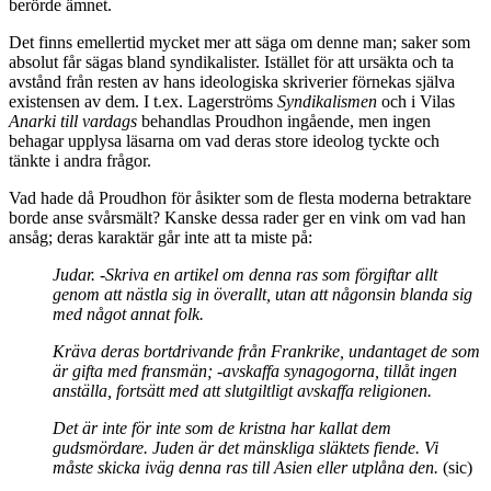
berörde ämnet.
Det finns emellertid mycket mer att säga om denne man; saker som
absolut får sägas bland syndikalister. Istället för att ursäkta och ta
avstånd från resten av hans ideologiska skriverier förnekas själva
existensen av dem. I t.ex. Lagerströms
Syndikalismen
och i Vilas
Anarki till vardags
behandlas Proudhon ingående, men ingen
behagar upplysa läsarna om vad deras store ideolog tyckte och
tänkte i andra frågor.
Vad hade då Proudhon för åsikter som de flesta moderna betraktare
borde anse svårsmält? Kanske dessa rader ger en vink om vad han
ansåg; deras karaktär går inte att ta miste på:
Judar. -Skriva en artikel om denna ras som förgiftar allt
genom att nästla sig in överallt, utan att någonsin blanda sig
med något annat folk.
Kräva deras bortdrivande från Frankrike, undantaget de som
är gifta med fransmän; -avskaffa synagogorna, tillåt ingen
anställa, fortsätt med att slutgiltligt avskaffa religionen.
Det är inte för inte som de kristna har kallat dem
gudsmördare. Juden är det mänskliga släktets fiende. Vi
måste skicka iväg denna ras till Asien eller utplåna den.
(sic)