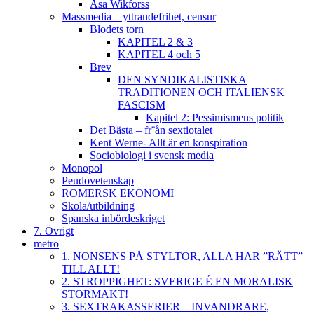
Åsa Wikforss
Massmedia – yttrandefrihet, censur
Blodets torn
KAPITEL 2 & 3
KAPITEL 4 och 5
Brev
DEN SYNDIKALISTISKA
TRADITIONEN OCH ITALIENSK
FASCISM
Kapitel 2: Pessimismens politik
Det Bästa – fr¨ån sextiotalet
Kent Werne- Allt är en konspiration
Sociobiologi i svensk media
Monopol
Peudovetenskap
ROMERSK EKONOMI
Skola/utbildning
Spanska inbördeskriget
7. Övrigt
metro
1. NONSENS PÅ STYLTOR, ALLA HAR ”RÄTT”
TILL ALLT!
2. STROPPIGHET: SVERIGE É EN MORALISK
STORMAKT!
3. SEXTRAKASSERIER – INVANDRARE,