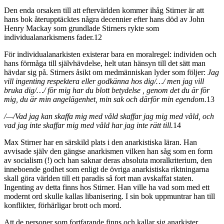
Den enda orsaken till att eftervärlden kommer ihåg Stirner är att
hans bok återupptäcktes några decennier efter hans död av John
Henry Mackay som grundlade Stirners rykte som
individualanarkismens fader.12
För individualanarkisten existerar bara en moralregel: individen och
hans förmåga till självhävdelse, helt utan hänsyn till det sätt man
hävdar sig på. Stirners åsikt om medmänniskan lyder som följer:
Jag
vill ingenting respektera eller godkänna hos dig/…/ men jag vill
bruka dig/…/ för mig har du blott betydelse , genom det du är för
mig, du är min angelägenhet, min sak och därför min egendom.
13
/—/Vad jag kan skaffa mig med våld skaffar jag mig med våld, och
vad jag inte skaffar mig med våld har jag inte rätt till.
14
Max Stirner har en särskild plats i den anarkistiska läran. Han
avvisade själv den gängse anarkismen vilken han såg som en form
av socialism (!) och han saknar deras absoluta moralkriterium, den
inneboende godhet som enligt de övriga anarkistiska riktningarna
skall göra världen till ett paradis så fort man avskaffat staten.
Ingenting av detta finns hos Stirner. Han ville ha vad som med ett
modernt ord skulle kallas libanisering. I sin bok uppmuntrar han till
konflikter, förhärligar brott och mord.
Att de personer som fortfarande finns och kallar sig anarkister