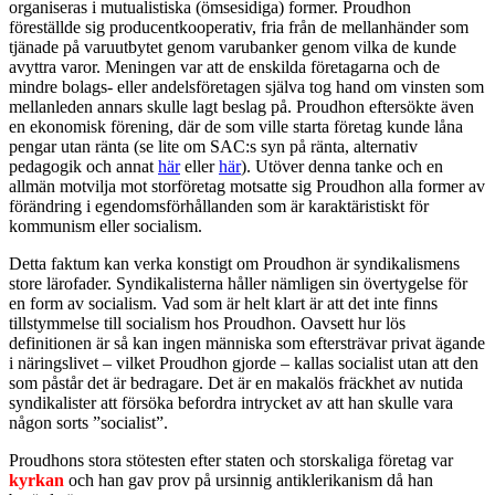
organiseras i mutualistiska (ömsesidiga) former. Proudhon
föreställde sig producentkooperativ, fria från de mellanhänder som
tjänade på varuutbytet genom varubanker genom vilka de kunde
avyttra varor. Meningen var att de enskilda företagarna och de
mindre bolags- eller andelsföretagen själva tog hand om vinsten som
mellanleden annars skulle lagt beslag på. Proudhon eftersökte även
en ekonomisk förening, där de som ville starta företag kunde låna
pengar utan ränta (se lite om SAC:s syn på ränta, alternativ
pedagogik och annat
här
eller
här
). Utöver denna tanke och en
allmän motvilja mot storföretag motsatte sig Proudhon alla former av
förändring i egendomsförhållanden som är karaktäristiskt för
kommunism eller socialism.
Detta faktum kan verka konstigt om Proudhon är syndikalismens
store lärofader. Syndikalisterna håller nämligen sin övertygelse för
en form av socialism. Vad som är helt klart är att det inte finns
tillstymmelse till socialism hos Proudhon. Oavsett hur lös
definitionen är så kan ingen människa som eftersträvar privat ägande
i näringslivet – vilket Proudhon gjorde – kallas socialist utan att den
som påstår det är bedragare. Det är en makalös fräckhet av nutida
syndikalister att försöka befordra intrycket av att han skulle vara
någon sorts ”socialist”.
Proudhons stora stötesten efter staten och storskaliga företag var
kyrkan
och han gav prov på ursinnig antiklerikanism då han