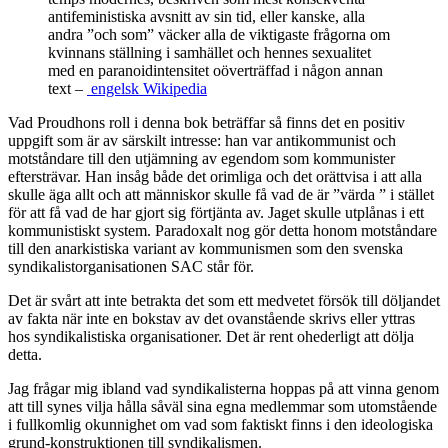
antifeministiska avsnitt av sin tid, eller kanske, alla
andra ”och som” väcker alla de viktigaste frågorna om
kvinnans ställning i samhället och hennes sexualitet
med en paranoidintensitet oöverträffad i någon annan
text –
engelsk Wikipedia
Vad Proudhons roll i denna bok beträffar så finns det en positiv
uppgift som är av särskilt intresse: han var antikommunist och
motståndare till den utjämning av egendom som kommunister
eftersträvar. Han insåg både det orimliga och det orättvisa i att alla
skulle äga allt och att människor skulle få vad de är ”värda ” i stället
för att få vad de har gjort sig förtjänta av. Jaget skulle utplånas i ett
kommunistiskt system. Paradoxalt nog gör detta honom motståndare
till den anarkistiska variant av kommunismen som den svenska
syndikalistorganisationen SAC står för.
Det är svårt att inte betrakta det som ett medvetet försök till döljandet
av fakta när inte en bokstav av det ovanstående skrivs eller yttras
hos syndikalistiska organisationer. Det är rent ohederligt att dölja
detta.
Jag frågar mig ibland vad syndikalisterna hoppas på att vinna genom
att till synes vilja hålla såväl sina egna medlemmar som utomstående
i fullkomlig okunnighet om vad som faktiskt finns i den ideologiska
grund-konstruktionen till syndikalismen.