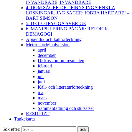
INVANDRARE, INVANDRARE
4. DOM SÄGER DET FINNS INGA ENKLA
LÖSNINGAR. JAG SÄGER: JOBBA HÅRDARE! –
BART SIMSON
5. DET OTRYGGA SVERIGE
6. MANIPULERING PÅGÅR: RETORIK,
DEMAGOGI
Appendix och källförteckning
Metro – originalversion
april
december
Diskussion om resultaten
februari
januari
juli
juni
Käll- och litteraturförteckning
maj
mars
november
Sammanfattning och slutsatser
RESULTAT
Tankekarta
Sök efter: