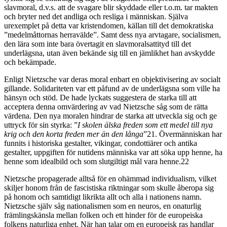
slavmoral, d.v.s. att de svagare blir skyddade eller t.o.m. tar makten
och bryter ned det andliga och resliga i människan. Själva
urexemplet på detta var kristendomen, källan till det demokratiska
”medelmåttornas herravälde”. Samt dess nya arvtagare, socialismen,
den lära som inte bara övertagit en slavmoralsattityd till det
underlägsna, utan även bekände sig till en jämlikhet han avskydde
och bekämpade.
Enligt Nietzsche var deras moral enbart en objektivisering av socialt
gillande. Solidariteten var ett påfund av de underlägsna som ville ha
hänsyn och stöd. De hade lyckats suggestera de starka till att
acceptera denna omvärdering av vad Nietzsche såg som de rätta
värdena. Den nya moralen hindrar de starka att utveckla sig och ge
uttryck för sin styrka: ”
I skolen älska freden som ett medel till nya
krig och den korta freden mer än den långa
”21. Övermänniskan har
funnits i historiska gestalter, vikingar, condottiärer och antika
gestalter, uppgiften för nutidens människa var att söka upp henne, ha
henne som idealbild och som slutgiltigt mål vara henne.22
Nietzsche propagerade alltså för en ohämmad individualism, vilket
skiljer honom från de fascistiska riktningar som skulle åberopa sig
på honom och samtidigt likrikta allt och alla i nationens namn.
Nietzsche själv såg nationalismen som en neuros, en onaturlig
främlingskänsla mellan folken och ett hinder för de europeiska
folkens naturliga enhet. När han talar om en europeisk ras handlar