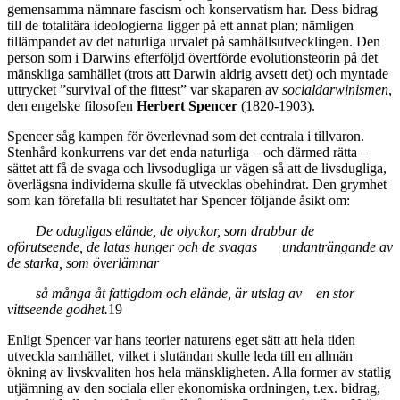
gemensamma nämnare fascism och konservatism har. Dess bidrag
till de totalitära ideologierna ligger på ett annat plan; nämligen
tillämpandet av det naturliga urvalet på samhällsutvecklingen. Den
person som i Darwins efterföljd övertförde evolutionsteorin på det
mänskliga samhället (trots att Darwin aldrig avsett det) och myntade
uttrycket ”survival of the fittest” var skaparen av
socialdarwinismen
,
den engelske filosofen
Herbert Spencer
(1820-1903).
Spencer såg kampen för överlevnad som det centrala i tillvaron.
Stenhård konkurrens var det enda naturliga – och därmed rätta –
sättet att få de svaga och livsodugliga ur vägen så att de livsdugliga,
överlägsna individerna skulle få utvecklas obehindrat. Den grymhet
som kan förefalla bli resultatet har Spencer följande åsikt om:
De odugligas elände, de olyckor, som drabbar de
oförutseende, de latas hunger och de svagas undanträngande av
de starka, som överlämnar
så många åt fattigdom och elände, är utslag av en stor
vittseende godhet.
19
Enligt Spencer var hans teorier naturens eget sätt att hela tiden
utveckla samhället, vilket i slutändan skulle leda till en allmän
ökning av livskvaliten hos hela mänskligheten. Alla former av statlig
utjämning av den sociala eller ekonomiska ordningen, t.ex. bidrag,