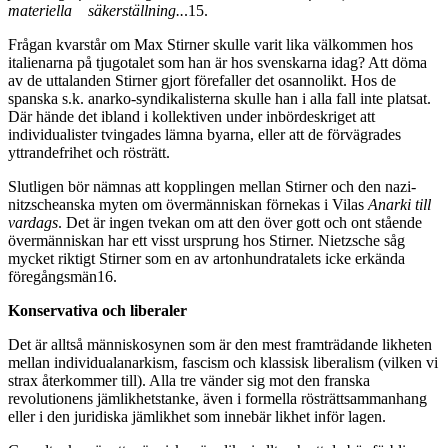
materiella säkerställning..
.15.
Frågan kvarstår om Max Stirner skulle varit lika välkommen hos
italienarna på tjugotalet som han är hos svenskarna idag? Att döma
av de uttalanden Stirner gjort förefaller det osannolikt. Hos de
spanska s.k. anarko-syndikalisterna skulle han i alla fall inte platsat.
Där hände det ibland i kollektiven under inbördeskriget att
individualister tvingades lämna byarna, eller att de förvägrades
yttrandefrihet och rösträtt.
Slutligen bör nämnas att kopplingen mellan Stirner och den nazi-
nitzscheanska myten om övermänniskan förnekas i Vilas
Anarki till
vardags
. Det är ingen tvekan om att den över gott och ont stående
övermänniskan har ett visst ursprung hos Stirner. Nietzsche såg
mycket riktigt Stirner som en av artonhundratalets icke erkända
föregångsmän16.
Konservativa och liberaler
Det är alltså människosynen som är den mest framträdande likheten
mellan individualanarkism, fascism och klassisk liberalism (vilken vi
strax återkommer till). Alla tre vänder sig mot den franska
revolutionens jämlikhetstanke, även i formella rösträttsammanhang
eller i den juridiska jämlikhet som innebär likhet inför lagen.