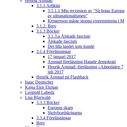
Henrik Arnstad
3.1.1 Artiklar
3.1.1.1 Min recension av ”Så hotas Europa
av ultranationalismen”
Kristersson måste stoppa extremisterna i M
3.1.2. Brev
3.1.3 Böcker
3.1.3.a Älskade fascism
Älskade fascism
Det lilla landet som kunde
3.1.4 Föreläsningar
17 januari 2017
Arnstad föreläsning Hatade demokrati
Henrik Arnstad: föreläsning i Almedalen 7
juli 2017
Henrik Arnstad på Flashback
Isaac Deutscher
Kajsa Ekis Ekman
Leopold Labedz
Lisa Bjurwald
3.3.3 Böcker
Europas skam
Skrivbordskrigarna
3.3.4 Föreläsningar
Brev