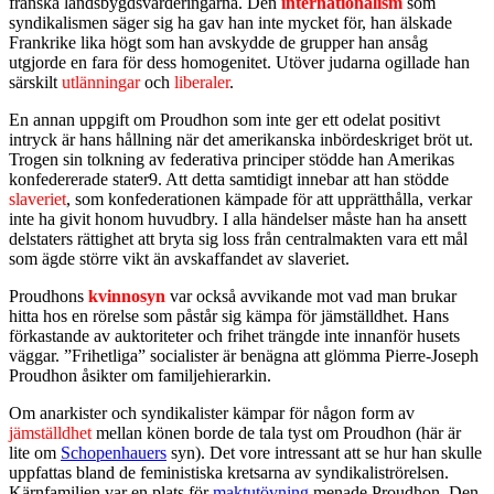
franska landsbygdsvärderingarna. Den
internationalism
som
syndikalismen säger sig ha gav han inte mycket för, han älskade
Frankrike lika högt som han avskydde de grupper han ansåg
utgjorde en fara för dess homogenitet. Utöver judarna ogillade han
särskilt
utlänningar
och
liberaler
.
En annan uppgift om Proudhon som inte ger ett odelat positivt
intryck är hans hållning när det amerikanska inbördeskriget bröt ut.
Trogen sin tolkning av federativa principer stödde han Amerikas
konfedererade stater9. Att detta samtidigt innebar att han stödde
slaveriet
, som konfederationen kämpade för att upprätthålla, verkar
inte ha givit honom huvudbry. I alla händelser måste han ha ansett
delstaters rättighet att bryta sig loss från centralmakten vara ett mål
som ägde större vikt än avskaffandet av slaveriet.
Proudhons
kvinnosyn
var också avvikande mot vad man brukar
hitta hos en rörelse som påstår sig kämpa för jämställdhet. Hans
förkastande av auktoriteter och frihet trängde inte innanför husets
väggar. ”Frihetliga” socialister är benägna att glömma Pierre-Joseph
Proudhon åsikter om familjehierarkin.
Om anarkister och syndikalister kämpar för någon form av
jämställdhet
mellan könen borde de tala tyst om Proudhon (här är
lite om
Schopenhauers
syn). Det vore intressant att se hur han skulle
uppfattas bland de feministiska kretsarna av syndikaliströrelsen.
Kärnfamiljen var en plats för
maktutövning
menade Proudhon. Den