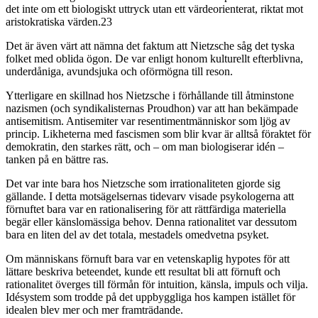
det inte om ett biologiskt uttryck utan ett värdeorienterat, riktat mot
aristokratiska värden.23
Det är även värt att nämna det faktum att Nietzsche såg det tyska
folket med oblida ögon. De var enligt honom kulturellt efterblivna,
underdåniga, avundsjuka och oförmögna till reson.
Ytterligare en skillnad hos Nietzsche i förhållande till åtminstone
nazismen (och syndikalisternas Proudhon) var att han bekämpade
antisemitism. Antisemiter var resentimentmänniskor som ljög av
princip. Likheterna med fascismen som blir kvar är alltså föraktet för
demokratin, den starkes rätt, och – om man biologiserar idén –
tanken på en bättre ras.
Det var inte bara hos Nietzsche som irrationaliteten gjorde sig
gällande. I detta motsägelsernas tidevarv visade psykologerna att
förnuftet bara var en rationalisering för att rättfärdiga materiella
begär eller känslomässiga behov. Denna rationalitet var dessutom
bara en liten del av det totala, mestadels omedvetna psyket.
Om människans förnuft bara var en vetenskaplig hypotes för att
lättare beskriva beteendet, kunde ett resultat bli att förnuft och
rationalitet överges till förmån för intuition, känsla, impuls och vilja.
Idésystem som trodde på det uppbyggliga hos kampen istället för
idealen blev mer och mer framträdande.