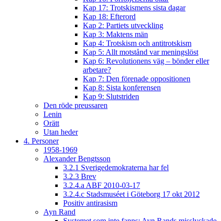
Kap 17: Trotskismens sista dagar
Kap 18: Efterord
Kap 2: Partiets utveckling
Kap 3: Maktens män
Kap 4: Trotskism och antitrotskism
Kap 5: Allt motstånd var meningslöst
Kap 6: Revolutionens väg – bönder eller
arbetare?
Kap 7: Den förenade oppositionen
Kap 8: Sista konferensen
Kap 9: Slutstriden
Den röde preussaren
Lenin
Orätt
Utan heder
4. Personer
1958-1969
Alexander Bengtsson
3.2.1 Sverigedemokraterna har fel
3.2.3 Brev
3.2.4.a ABF 2010-03-17
3.2.4.c Stadsmuséet i Göteborg 17 okt 2012
Positiv antirasism
Ayn Rand
Systemet som inte fanns: Ayn Rands misslyckade