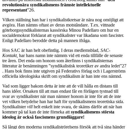
revolutionära syndikalismens främste intellektuelle
representant
”26.
Vilken ställning han har i syndikalistkretsar är nära nog omöjligt att
avgöra. Han nämns oftast av deras motståndare. T.ex. vittnade
göteborgssyndikalisternas kassörska Minou Padellaro om hur en
socialdemokrat förklarat att syndikalister var likadana som fascister.
Enligt Padellaro berodde detta på mannen ifråga.
Hos SAC är han helt obefintlig. I deras medlemsblad,
SAC-
Kontakt,
har hans namn inte nämnts vid ett enda tillfälle de senaste
tre åren. Det enda om honom som återfinns i syndikalisternas
litteratur är benämningen ”syndikalistisk teoretiker av andra ledet”27
. Hans bok finns inte utgiven på Federativs förlag och i Lagerströms
officiella ideologiska skrift om syndikalism är han inte ens nämnd.
Vad som ligger bakom detta är inte att de vill hålla en distans till
hans idéer. Orsaken till att man endast får en förlägen tystnad till
svar av syndikalister när man nämner honom är inte för att de inte
vet vilken betydelse han har haft för syndikalismens teoretiska sida.
Syndikalister
vill
helt enkelt inte svara, de skäms därför att när han
kommer på tal kan de inte förneka att
syndikalismens största
ideolog är också fascismens grundläggare!
Så långt den moderna syndikaliströrelsens försök att två sina händer