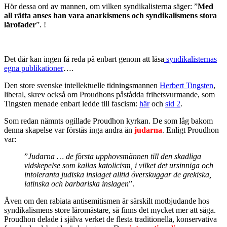
Hör dessa ord av mannen, om vilken syndikalisterna säger: ”
Med
all rätta anses han vara anarkismens och syndikalismens stora
lärofader
”. !
Det där kan ingen få reda på enbart genom att läsa
syndikalisternas
egna publikationer
….
Den store svenske intellektuelle tidningsmannen
Herbert Tingsten
,
liberal, skrev också om Proudhons påstådda frihetsvurmande, som
Tingsten menade enbart ledde till fascism:
här
och
sid 2
.
Som redan nämnts ogillade Proudhon kyrkan. De som låg bakom
denna skapelse var förstås inga andra än
judarna
. Enligt Proudhon
var:
”
Judarna … de första upphovsmännen till den skadliga
vidskepelse som kallas katolicism, i vilket det ursinniga och
intoleranta judiska inslaget alltid överskuggar de grekiska,
latinska och barbariska inslagen
”.
Även om den rabiata antisemitismen är särskilt motbjudande hos
syndikalismens store läromästare, så finns det mycket mer att säga.
Proudhon delade i själva verket de flesta traditionella, konservativa