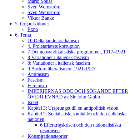
Mario Sousa
Sven Wernström
Sven Wernström
Viktor Banke
5. Organisationer
Expo
6. Tema
10 Deltagande totalianism
4. Proletariatets korruption
7 Det neosyndikalistiska programmet, 1917–1921
8 Variationer i italiensk fascism
8: Variationer i italiensk fascism
9 Bortom liberalismen, 1921-1925
Antirasism
Fascism
Feminism
IMPERIERNAS ÖDE OCH SÖKANDE EFTER
ÖVERLEVNAD av Sir John Glubb
Israel
Kapitel 3: Ursprunget till en antipolitisk vision
Kapitel 5: Socialistiskt samhälle och den italienska
nationen
6 Efterkrigskrisen och den nationalistiska
responsen
Konspirationsteorier