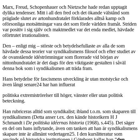
Marx, Freud, Schopenhauer och Nietzsche hade redan upptagit
dylika tendenser. Mitt i all den fred och det ökande välstånd som
präglade slutet av artonhundratalet förklarades alltså kamp och
oförsonliga motsättningar vara det som förde världen framåt. Striden
var positiv i sig själv och maktmedlet var det enda medlet, hävdade
oförtrutet irrationalisten.
Den – enligt mig – störste och betydelsefullaste av alla de som
hävdade dessa teorier var syndikalismens filosof och efter studiet av
de ovanstående idéströmningar som florerade vid början av
nittonhundratalet är det dags för den viktigaste gestalten i såväl
denna bok som i syndikalismen att träda fram.
Hans betydelse för fascismens utveckling är utan motstycke och
även långt senare24 har han influerat
politiska extremiströrelser till höger, vänster eller utan politisk
beteckning.
Han rubriceras alltid som syndikalist; ibland t.o.m. som skaparen till
syndikalismen (Detta anser t.ex. den kände historikern H J
Schmandt i
De politiska idéernas historia
(1968), s.445). Det säger
en del om hans inflytande, även om tanken att han är syndikalismens
skapare inte är allmänt vedertagen25. I den kurslitteratur som
används på historiska institutionen i Göteborg kallas han ”
den