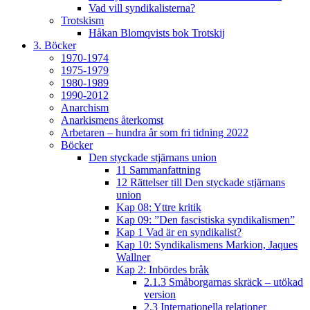
Vad vill syndikalisterna?
Trotskism
Håkan Blomqvists bok Trotskij
3. Böcker
1970-1974
1975-1979
1980-1989
1990-2012
Anarchism
Anarkismens återkomst
Arbetaren – hundra år som fri tidning 2022
Böcker
Den styckade stjärnans union
11 Sammanfattning
12 Rättelser till Den styckade stjärnans
union
Kap 08: Yttre kritik
Kap 09: ”Den fascistiska syndikalismen”
Kap 1 Vad är en syndikalist?
Kap 10: Syndikalismens Markion, Jaques
Wallner
Kap 2: Inbördes bråk
2.1.3 Småborgarnas skräck – utökad
version
2.3 Internationella relationer