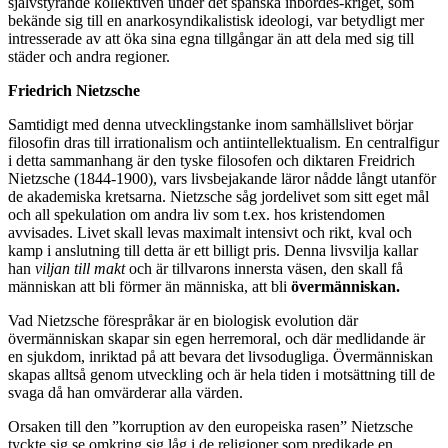
självstyrande kollektiven under det spanska inbördes-kriget, som
bekände sig till en anarkosyndikalistisk ideologi, var betydligt mer
intresserade av att öka sina egna tillgångar än att dela med sig till
städer och andra regioner.
Friedrich Nietzsche
Samtidigt med denna utvecklingstanke inom samhällslivet börjar
filosofin dras till irrationalism och antiintellektualism. En centralfigur
i detta sammanhang är den tyske filosofen och diktaren Freidrich
Nietzsche (1844-1900), vars livsbejakande läror nådde långt utanför
de akademiska kretsarna. Nietzsche såg jordelivet som sitt eget mål
och all spekulation om andra liv som t.ex. hos kristendomen
avvisades. Livet skall levas maximalt intensivt och rikt, kval och
kamp i anslutning till detta är ett billigt pris. Denna livsvilja kallar
han
viljan till makt
och är tillvarons innersta väsen, den skall få
människan att bli förmer än människa, att bli
övermänniskan.
Vad Nietzsche förespråkar är en biologisk evolution där
övermänniskan skapar sin egen herremoral, och där medlidande är
en sjukdom, inriktad på att bevara det livsodugliga. Övermänniskan
skapas alltså genom utveckling och är hela tiden i motsättning till de
svaga då han omvärderar alla värden.
Orsaken till den ”korruption av den europeiska rasen” Nietzsche
tyckte sig se omkring sig låg i de religioner som predikade en