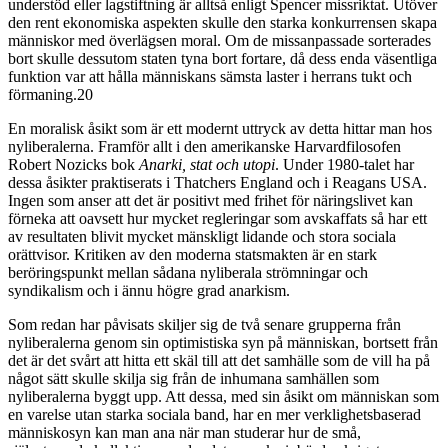
understöd eller lagstiftning är alltså enligt Spencer missriktat. Utöver
den rent ekonomiska aspekten skulle den starka konkurrensen skapa
människor med överlägsen moral. Om de missanpassade sorterades
bort skulle dessutom staten tyna bort fortare, då dess enda väsentliga
funktion var att hålla människans sämsta laster i herrans tukt och
förmaning.20
En moralisk åsikt som är ett modernt uttryck av detta hittar man hos
nyliberalerna. Framför allt i den amerikanske Harvardfilosofen
Robert Nozicks bok
Anarki, stat och utopi
. Under 1980-talet har
dessa åsikter praktiserats i Thatchers England och i Reagans USA.
Ingen som anser att det är positivt med frihet för näringslivet kan
förneka att oavsett hur mycket regleringar som avskaffats så har ett
av resultaten blivit mycket mänskligt lidande och stora sociala
orättvisor. Kritiken av den moderna statsmakten är en stark
beröringspunkt mellan sådana nyliberala strömningar och
syndikalism och i ännu högre grad anarkism.
Som redan har påvisats skiljer sig de två senare grupperna från
nyliberalerna genom sin optimistiska syn på människan, bortsett från
det är det svårt att hitta ett skäl till att det samhälle som de vill ha på
något sätt skulle skilja sig från de inhumana samhällen som
nyliberalerna byggt upp. Att dessa, med sin åsikt om människan som
en varelse utan starka sociala band, har en mer verklighetsbaserad
människosyn kan man ana när man studerar hur de små,