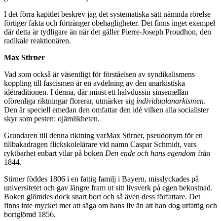
I det förra kapitlet beskrev jag det systematiska sätt nämnda rörelse
förtiger fakta och förtränger obehagligheter. Det finns inget exempel
där detta är tydligare än när det gäller Pierre-Joseph Proudhon, den
radikale reaktionären.
Max Stirner
Vad som också är väsentligt för förståelsen av syndikalismens
koppling till fascismen är en avdelning av den anarkistiska
idétraditionen. I denna, där minst ett halvdussin sinsemellan
oförenliga riktningar florerar, utmärker sig
individualanarkismen
.
Den är speciell emedan den omfattar den idé vilken alla socialister
skyr som pesten: ojämlikheten.
Grundaren till denna riktning varMax Stirner, pseudonym för en
tillbakadragen flickskolelärare vid namn Caspar Schmidt, vars
ryktbarhet enbart vilar på boken
Den ende och hans egendom
från
1844.
Stirner föddes 1806 i en fattig familj i Bayern, misslyckades på
universitetet och gav längre fram ut sitt livsverk på egen bekostnad.
Boken glömdes dock snart bort och så även dess författare. Det
finns inte mycket mer att säga om hans liv än att han dog utfattig och
bortglömd 1856.