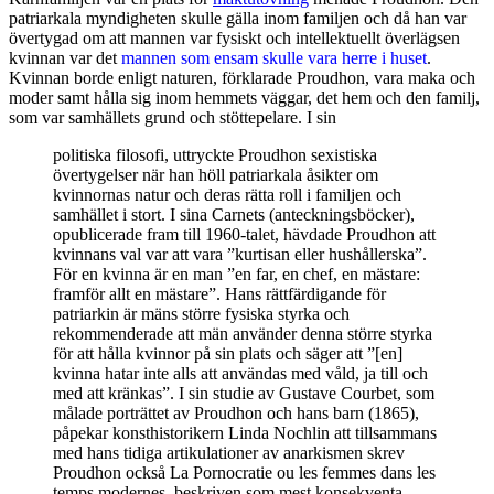
patriarkala myndigheten skulle gälla inom familjen och då han var
övertygad om att mannen var fysiskt och intellektuellt överlägsen
kvinnan var det
mannen som ensam skulle vara herre i huset
.
Kvinnan borde enligt naturen, förklarade Proudhon, vara maka och
moder samt hålla sig inom hemmets väggar, det hem och den familj,
som var samhällets grund och stöttepelare. I sin
politiska filosofi, uttryckte Proudhon sexistiska
övertygelser när han höll patriarkala åsikter om
kvinnornas natur och deras rätta roll i familjen och
samhället i stort. I sina Carnets (anteckningsböcker),
opublicerade fram till 1960-talet, hävdade Proudhon att
kvinnans val var att vara ”kurtisan eller hushållerska”.
För en kvinna är en man ”en far, en chef, en mästare:
framför allt en mästare”. Hans rättfärdigande för
patriarkin är mäns större fysiska styrka och
rekommenderade att män använder denna större styrka
för att hålla kvinnor på sin plats och säger att ”[en]
kvinna hatar inte alls att användas med våld, ja till och
med att kränkas”. I sin studie av Gustave Courbet, som
målade porträttet av Proudhon och hans barn (1865),
påpekar konsthistorikern Linda Nochlin att tillsammans
med hans tidiga artikulationer av anarkismen skrev
Proudhon också La Pornocratie ou les femmes dans les
temps modernes, beskriven som mest konsekventa