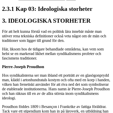
2.3.1 Kap 03: Ideologiska storheter
3. IDEOLOGISKA STORHETER
För att helt kunna förstå vad en politisk lära innebär måste man
utöver rena tekniska definitioner också veta något om de män och
traditioner som ligger till grund för den.
Här, liksom hos de tidigare behandlade områdena, kan vem som
helst se en markerad likhet mellan syndikalismens profeter och
fascismens traditioner.
Pierre-Joseph Proudhon
Hos syndikalisterna ser man ibland ett porträtt av en glasögonprydd
man, klädd i artonhundratals kostym och ofta med en korp i handen,
vilken han frenetiskt använder för att riva ned det som symboliserar
de etablerade institutionerna. Hans namn är Pierre-Joseph Proudhon
och han räknas till en av de allra största inom syndikalismens
ideologi.
Proudhon föddes 1809 i Besançon i Frankrike av fattiga föräldrar.
Tack vare ett stipendium kom han in på läroverk, en utbildning han