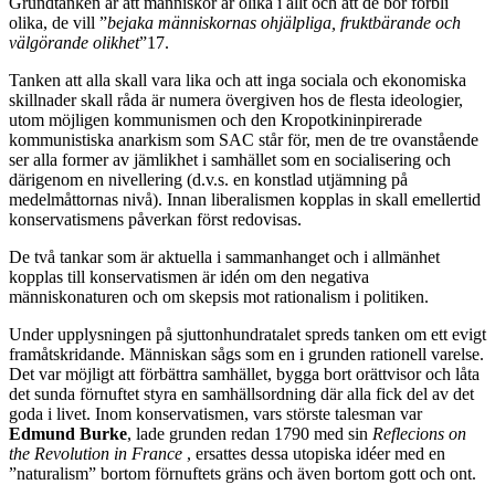
Grundtanken är att människor är olika i allt och att de bör förbli
olika, de vill ”
bejaka människornas ohjälpliga, fruktbärande och
välgörande olikhet
”17.
Tanken att alla skall vara lika och att inga sociala och ekonomiska
skillnader skall råda är numera övergiven hos de flesta ideologier,
utom möjligen kommunismen och den Kropotkininpirerade
kommunistiska anarkism som SAC står för, men de tre ovanstående
ser alla former av jämlikhet i samhället som en socialisering och
därigenom en nivellering (d.v.s. en konstlad utjämning på
medelmåttornas nivå). Innan liberalismen kopplas in skall emellertid
konservatismens påverkan först redovisas.
De två tankar som är aktuella i sammanhanget och i allmänhet
kopplas till konservatismen är idén om den negativa
människonaturen och om skepsis mot rationalism i politiken.
Under upplysningen på sjuttonhundratalet spreds tanken om ett evigt
framåtskridande. Människan sågs som en i grunden rationell varelse.
Det var möjligt att förbättra samhället, bygga bort orättvisor och låta
det sunda förnuftet styra en samhällsordning där alla fick del av det
goda i livet. Inom konservatismen, vars störste talesman var
Edmund Burke
, lade grunden redan 1790 med sin
Reflecions on
the Revolution in France
, ersattes dessa utopiska idéer med en
”naturalism” bortom förnuftets gräns och även bortom gott och ont.