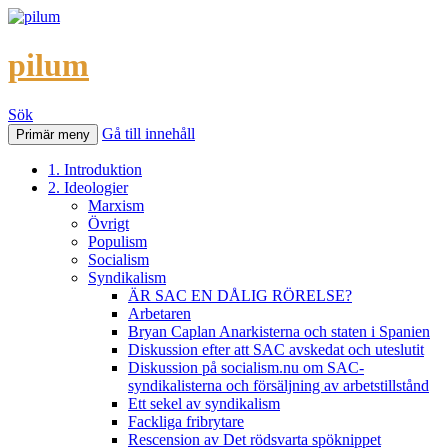
pilum
Sök
Gå till innehåll
Primär meny
1. Introduktion
2. Ideologier
Marxism
Övrigt
Populism
Socialism
Syndikalism
ÄR SAC EN DÅLIG RÖRELSE?
Arbetaren
Bryan Caplan Anarkisterna och staten i Spanien
Diskussion efter att SAC avskedat och uteslutit
Diskussion på socialism.nu om SAC-
syndikalisterna och försäljning av arbetstillstånd
Ett sekel av syndikalism
Fackliga fribrytare
Rescension av Det rödsvarta spöknippet