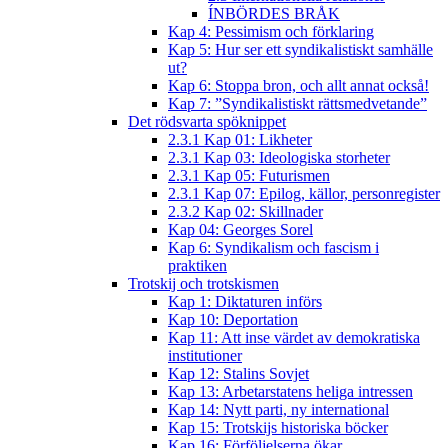
ÍNBÖRDES BRÅK
Kap 4: Pessimism och förklaring
Kap 5: Hur ser ett syndikalistiskt samhälle
ut?
Kap 6: Stoppa bron, och allt annat också!
Kap 7: ”Syndikalistiskt rättsmedvetande”
Det rödsvarta spöknippet
2.3.1 Kap 01: Likheter
2.3.1 Kap 03: Ideologiska storheter
2.3.1 Kap 05: Futurismen
2.3.1 Kap 07: Epilog, källor, personregister
2.3.2 Kap 02: Skillnader
Kap 04: Georges Sorel
Kap 6: Syndikalism och fascism i
praktiken
Trotskij och trotskismen
Kap 1: Diktaturen införs
Kap 10: Deportation
Kap 11: Att inse värdet av demokratiska
institutioner
Kap 12: Stalins Sovjet
Kap 13: Arbetarstatens heliga intressen
Kap 14: Nytt parti, ny international
Kap 15: Trotskijs historiska böcker
Kap 16: Förföljelserna ökar