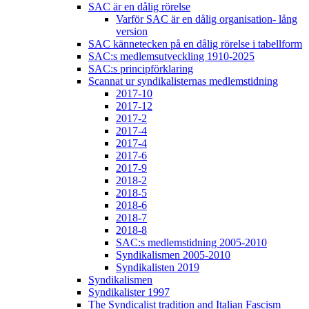
SAC är en dålig rörelse
Varför SAC är en dålig organisation- lång
version
SAC kännetecken på en dålig rörelse i tabellform
SAC:s medlemsutveckling 1910-2025
SAC:s principförklaring
Scannat ur syndikalisternas medlemstidning
2017-10
2017-12
2017-2
2017-4
2017-4
2017-6
2017-9
2018-2
2018-5
2018-6
2018-7
2018-8
SAC:s medlemstidning 2005-2010
Syndikalismen 2005-2010
Syndikalisten 2019
Syndikalismen
Syndikalister 1997
The Syndicalist tradition and Italian Fascism