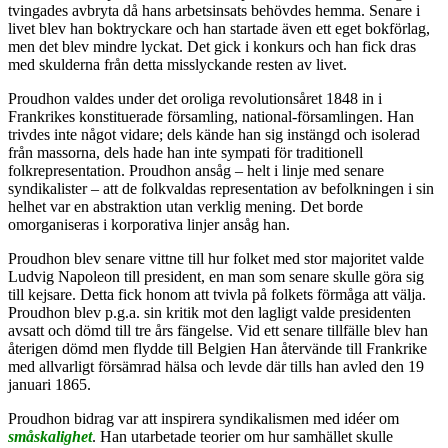
tvingades avbryta då hans arbetsinsats behövdes hemma. Senare i
livet blev han boktryckare och han startade även ett eget bokförlag,
men det blev mindre lyckat. Det gick i konkurs och han fick dras
med skulderna från detta misslyckande resten av livet.
Proudhon valdes under det oroliga revolutionsåret 1848 in i
Frankrikes konstituerade församling, national-församlingen. Han
trivdes inte något vidare; dels kände han sig instängd och isolerad
från massorna, dels hade han inte sympati för traditionell
folkrepresentation. Proudhon ansåg – helt i linje med senare
syndikalister – att de folkvaldas representation av befolkningen i sin
helhet var en abstraktion utan verklig mening. Det borde
omorganiseras i korporativa linjer ansåg han.
Proudhon blev senare vittne till hur folket med stor majoritet valde
Ludvig Napoleon till president, en man som senare skulle göra sig
till kejsare. Detta fick honom att tvivla på folkets förmåga att välja.
Proudhon blev p.g.a. sin kritik mot den lagligt valde presidenten
avsatt och dömd till tre års fängelse. Vid ett senare tillfälle blev han
återigen dömd men flydde till Belgien Han återvände till Frankrike
med allvarligt försämrad hälsa och levde där tills han avled den 19
januari 1865.
Proudhon bidrag var att inspirera syndikalismen med idéer om
småskalighet
. Han utarbetade teorier om hur samhället skulle