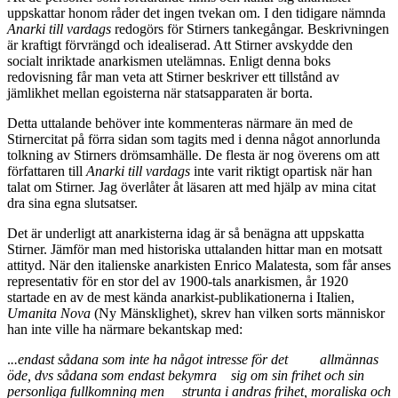
uppskattar honom råder det ingen tvekan om. I den tidigare nämnda
Anarki till vardags
redogörs för Stirners tankegångar. Beskrivningen
är kraftigt förvrängd och idealiserad. Att Stirner avskydde den
socialt inriktade anarkismen utelämnas. Enligt denna boks
redovisning får man veta att Stirner beskriver ett tillstånd av
jämlikhet mellan egoisterna när statsapparaten är borta.
Detta uttalande behöver inte kommenteras närmare än med de
Stirnercitat på förra sidan som tagits med i denna något annorlunda
tolkning av Stirners drömsamhälle. De flesta är nog överens om att
författaren till
Anarki till vardags
inte varit riktigt opartisk när han
talat om Stirner. Jag överlåter åt läsaren att med hjälp av mina citat
dra sina egna slutsatser.
Det är underligt att anarkisterna idag är så benägna att uppskatta
Stirner. Jämför man med historiska uttalanden hittar man en motsatt
attityd. När den italienske anarkisten Enrico Malatesta, som får anses
representativ för en stor del av 1900-tals anarkismen, år 1920
startade en av de mest kända anarkist-publikationerna i Italien,
Umanita Nova
(Ny Mänsklighet), skrev han vilken sorts människor
han inte ville ha närmare bekantskap med:
.
..endast sådana som inte ha något intresse för det allmännas
öde, dvs sådana som endast bekymra sig om sin frihet och sin
personliga fullkomning men strunta i andras frihet, moraliska och