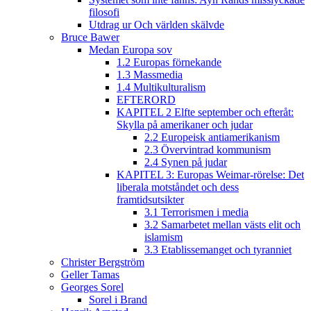
filosofi
Utdrag ur Och världen skälvde
Bruce Bawer
Medan Europa sov
1.2 Europas förnekande
1.3 Massmedia
1.4 Multikulturalism
EFTERORD
KAPITEL 2 Elfte september och efteråt:
Skylla på amerikaner och judar
2.2 Europeisk antiamerikanism
2.3 Övervintrad kommunism
2.4 Synen på judar
KAPITEL 3: Europas Weimar-rörelse: Det
liberala motståndet och dess
framtidsutsikter
3.1 Terrorismen i media
3.2 Samarbetet mellan västs elit och
islamism
3.3 Etablissemanget och tyranniet
Christer Bergström
Geller Tamas
Georges Sorel
Sorel i Brand