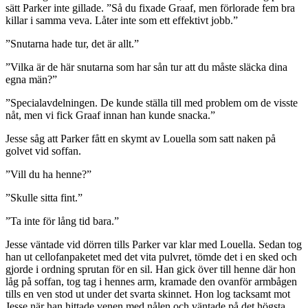
sätt Parker inte gillade. ”Så du fixade Graaf, men förlorade fem bra
killar i samma veva. Låter inte som ett effektivt jobb.”
”Snutarna hade tur, det är allt.”
”Vilka är de här snutarna som har sån tur att du måste släcka dina
egna män?”
”Specialavdelningen. De kunde ställa till med problem om de visste
nåt, men vi fick Graaf innan han kunde snacka.”
Jesse såg att Parker fått en skymt av Louella som satt naken på
golvet vid soffan.
”Vill du ha henne?”
”Skulle sitta fint.”
”Ta inte för lång tid bara.”
Jesse väntade vid dörren tills Parker var klar med Louella. Sedan tog
han ut cellofanpaketet med det vita pulvret, tömde det i en sked och
gjorde i ordning sprutan för en sil. Han gick över till henne där hon
låg på soffan, tog tag i hennes arm, kramade den ovanför armbågen
tills en ven stod ut under det svarta skinnet. Hon log tacksamt mot
Jesse när han hittade venen med nålen och väntade på det högsta