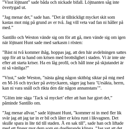
”Visst löjtnant” sade båda och nickade bifall. Löjtnanten såg inte
övertygad ut.
”Jag menar det,” sade han. ”Det är tillräckligt mycket skit som
kastas mot mig på grund av er två. Jag vill veta vad fan ni håller på
med.”
Santillo och Weston vände sig om för att gå, men vände sig om igen
när löjtnant Hunt sade med sarkasm i rösten:
”Bäst ni två kommer ihåg, hoppas jag, att den här avdelningen sattes
upp för att ta hand om krisen med brottslighet i staden. Vi är inte ute
efter att starta kriser. Ha en låg profil, och håll inne på skjutandet är
ni så vänliga?”
”Visst,” sade Weston, ”nästa gång någon skithög siktar på mig med
en M-16 och trycker på avtryckaren, säger jag bara ’Ursäkta, herrn,
kan ni vara snäll och rikta den där någon annanstans’”.
”Glöm inte säga ’Tack så mycket’ efter att han har gjort det,”
påminde Santillo om.
”Jag menar allvar,” sade löjtnant Hunt, ”kommer ni in med fler lik
svär jag att jag tar in er bil och låter er köra runt i likvagnen. Det
skulle spara in lite tid till staden. Å en sak till”, sade han och liftade
med ett finger mot dem som en duellerande klinga, ”Jag vet att det