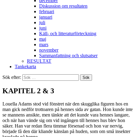
december
Diskussion om resultaten
februari
januari
juli
juni
Käll- och litteraturförteckning
maj
mars
november
Sammanfattning och slutsatser
RESULTAT
Tankekarta
Sök efter:
KAPITEL 2 & 3
Louella Adams stod vid fönstret när den skugglika figuren hos en
man gick nedför trottoaren på hennes sida av gatan. Hon kunde inte
se mannens ansikte, men tänkte att det kunde vara hennes langare,
och när han vände sig om vid ingången till hennes hus blev hon
säker. Han var redan flera timmar försenad och hon var nervig,
började få den där kliande känslan på huden, som om små insekter
kravlade på henne.