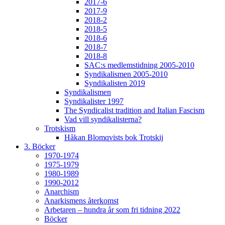
2017-6
2017-9
2018-2
2018-5
2018-6
2018-7
2018-8
SAC:s medlemstidning 2005-2010
Syndikalismen 2005-2010
Syndikalisten 2019
Syndikalismen
Syndikalister 1997
The Syndicalist tradition and Italian Fascism
Vad vill syndikalisterna?
Trotskism
Håkan Blomqvists bok Trotskij
3. Böcker
1970-1974
1975-1979
1980-1989
1990-2012
Anarchism
Anarkismens återkomst
Arbetaren – hundra år som fri tidning 2022
Böcker