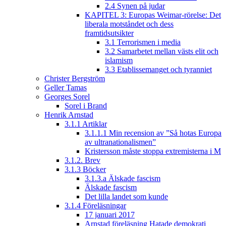
2.4 Synen på judar
KAPITEL 3: Europas Weimar-rörelse: Det
liberala motståndet och dess
framtidsutsikter
3.1 Terrorismen i media
3.2 Samarbetet mellan västs elit och
islamism
3.3 Etablissemanget och tyranniet
Christer Bergström
Geller Tamas
Georges Sorel
Sorel i Brand
Henrik Arnstad
3.1.1 Artiklar
3.1.1.1 Min recension av ”Så hotas Europa
av ultranationalismen”
Kristersson måste stoppa extremisterna i M
3.1.2. Brev
3.1.3 Böcker
3.1.3.a Älskade fascism
Älskade fascism
Det lilla landet som kunde
3.1.4 Föreläsningar
17 januari 2017
Arnstad föreläsning Hatade demokrati