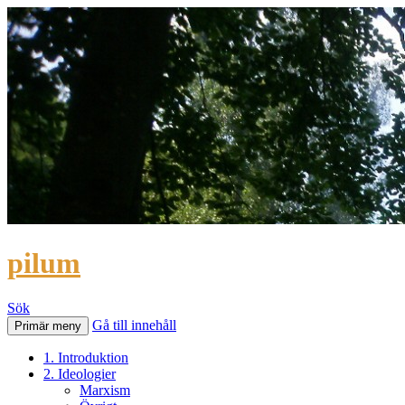
pilum
Sök
Gå till innehåll
Primär meny
1. Introduktion
2. Ideologier
Marxism