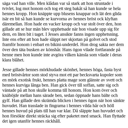
säga vad han ville. Men klådan var så stark att hon struntade i
tvivlet, log mot honom och tog ett steg bakåt så han kunde se hela
hennes kropp. Hon knäppte upp blusens knappar och lät den glida
isär en bit så han kunde se kurvorna av hennes bröst ock klyftan
däremellan. Hon hade en vacker kropp och var stolt över den, hon
gillade att se hur män blev upphetsade när hon visade upp sig för
dem, en liten bit i taget. I Jesses ansikte fanns ingen upphetsning.
Inte ens efter att hon hade släppt ner skjortan på golvet och stod
framför honom i enbart en bikini-underdel. Hon drog sakta ner dem
över den täta busken av könshår. Hans ögon vilade fortfarande på
henne men hon kunde inte avgöra vilken känsla som vilade i deras
klara blåhet.
Jesse gillade hennes mörkhudade skönhet, hennes höga, fasta byst
med bröstvårtor som stod styva mot ett par becksvarta kupoler som
en mörk exotisk frukt, hennes platta mage som glänste av svett och
hennes kurviga långa ben. Han gick över till soffan, satte sig och
väntade på att hon skulle komma till honom. Hon kom över och
knäböjde mellan hans särade ben, sedan öppnade hans bälte och
gylf. Han gillade den skrämda blicken i hennes ögon när hon sänkte
huvudet. Han trasslade in fingrarna i hennes vilda hår och höll
hennes huvud på plats till han var klar. Då släppte han huvudet och
hon försökte direkt sträcka sig efter paketet med smack. Han flyttade
det igen utanför hennes räckhåll.