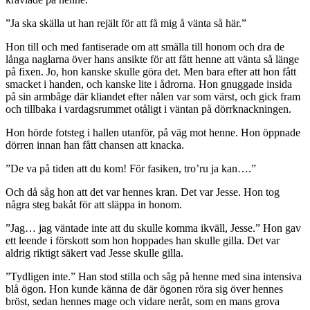
”Ja ska skälla ut han rejält för att få mig å vänta så här.”
Hon till och med fantiserade om att smälla till honom och dra de
långa naglarna över hans ansikte för att fått henne att vänta så länge
på fixen. Jo, hon kanske skulle göra det. Men bara efter att hon fått
smacket i handen, och kanske lite i ådrorna. Hon gnuggade insida
på sin armbåge där kliandet efter nålen var som värst, och gick fram
och tillbaka i vardagsrummet otåligt i väntan på dörrknackningen.
Hon hörde fotsteg i hallen utanför, på väg mot henne. Hon öppnade
dörren innan han fått chansen att knacka.
”De va på tiden att du kom! För fasiken, tro’ru ja kan….”
Och då såg hon att det var hennes kran. Det var Jesse. Hon tog
några steg bakåt för att släppa in honom.
”Jag… jag väntade inte att du skulle komma ikväll, Jesse.” Hon gav
ett leende i förskott som hon hoppades han skulle gilla. Det var
aldrig riktigt säkert vad Jesse skulle gilla.
”Tydligen inte.” Han stod stilla och såg på henne med sina intensiva
blå ögon. Hon kunde känna de där ögonen röra sig över hennes
bröst, sedan hennes mage och vidare neråt, som en mans grova