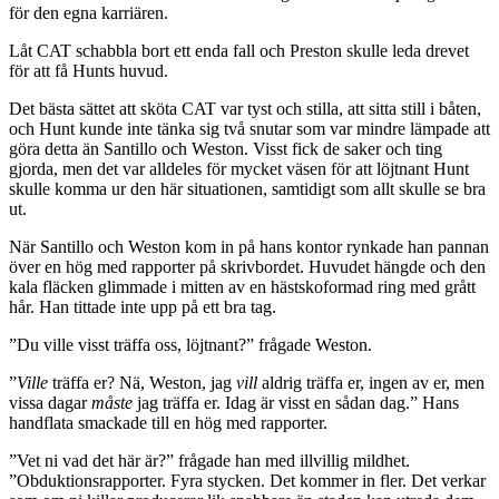
för den egna karriären.
Låt CAT schabbla bort ett enda fall och Preston skulle leda drevet
för att få Hunts huvud.
Det bästa sättet att sköta CAT var tyst och stilla, att sitta still i båten,
och Hunt kunde inte tänka sig två snutar som var mindre lämpade att
göra detta än Santillo och Weston. Visst fick de saker och ting
gjorda, men det var alldeles för mycket väsen för att löjtnant Hunt
skulle komma ur den här situationen, samtidigt som allt skulle se bra
ut.
När Santillo och Weston kom in på hans kontor rynkade han pannan
över en hög med rapporter på skrivbordet. Huvudet hängde och den
kala fläcken glimmade i mitten av en hästskoformad ring med grått
hår. Han tittade inte upp på ett bra tag.
”Du ville visst träffa oss, löjtnant?” frågade Weston.
”
Ville
träffa er? Nä, Weston, jag
vill
aldrig träffa er, ingen av er, men
vissa dagar
måste
jag träffa er. Idag är visst en sådan dag.” Hans
handflata smackade till en hög med rapporter.
”Vet ni vad det här är?” frågade han med illvillig mildhet.
”Obduktionsrapporter. Fyra stycken. Det kommer in fler. Det verkar