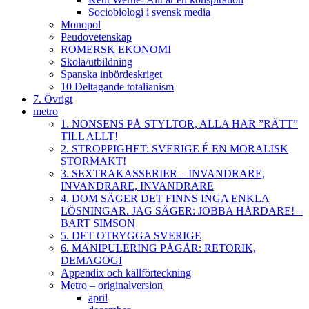
Sociobiologi i svensk media
Monopol
Peudovetenskap
ROMERSK EKONOMI
Skola/utbildning
Spanska inbördeskriget
10 Deltagande totalianism
7. Övrigt
metro
1. NONSENS PÅ STYLTOR, ALLA HAR ”RÄTT”
TILL ALLT!
2. STROPPIGHET: SVERIGE É EN MORALISK
STORMAKT!
3. SEXTRAKASSERIER – INVANDRARE,
INVANDRARE, INVANDRARE
4. DOM SÄGER DET FINNS INGA ENKLA
LÖSNINGAR. JAG SÄGER: JOBBA HÅRDARE! –
BART SIMSON
5. DET OTRYGGA SVERIGE
6. MANIPULERING PÅGÅR: RETORIK,
DEMAGOGI
Appendix och källförteckning
Metro – originalversion
april