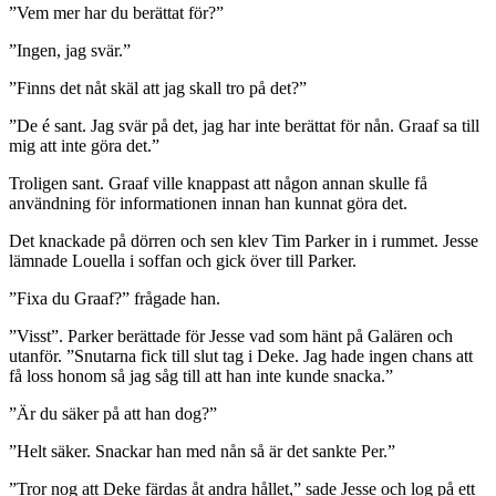
”Vem mer har du berättat för?”
”Ingen, jag svär.”
”Finns det nåt skäl att jag skall tro på det?”
”De é sant. Jag svär på det, jag har inte berättat för nån. Graaf sa till
mig att inte göra det.”
Troligen sant. Graaf ville knappast att någon annan skulle få
användning för informationen innan han kunnat göra det.
Det knackade på dörren och sen klev Tim Parker in i rummet. Jesse
lämnade Louella i soffan och gick över till Parker.
”Fixa du Graaf?” frågade han.
”Visst”. Parker berättade för Jesse vad som hänt på Galären och
utanför. ”Snutarna fick till slut tag i Deke. Jag hade ingen chans att
få loss honom så jag såg till att han inte kunde snacka.”
”Är du säker på att han dog?”
”Helt säker. Snackar han med nån så är det sankte Per.”
”Tror nog att Deke färdas åt andra hållet,” sade Jesse och log på ett