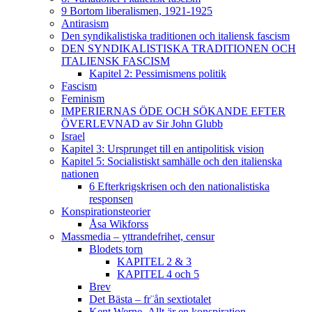
9 Bortom liberalismen, 1921-1925
Antirasism
Den syndikalistiska traditionen och italiensk fascism
DEN SYNDIKALISTISKA TRADITIONEN OCH
ITALIENSK FASCISM
Kapitel 2: Pessimismens politik
Fascism
Feminism
IMPERIERNAS ÖDE OCH SÖKANDE EFTER
ÖVERLEVNAD av Sir John Glubb
Israel
Kapitel 3: Ursprunget till en antipolitisk vision
Kapitel 5: Socialistiskt samhälle och den italienska
nationen
6 Efterkrigskrisen och den nationalistiska
responsen
Konspirationsteorier
Åsa Wikforss
Massmedia – yttrandefrihet, censur
Blodets torn
KAPITEL 2 & 3
KAPITEL 4 och 5
Brev
Det Bästa – fr¨ån sextiotalet
Kent Werne- Allt är en konspiration