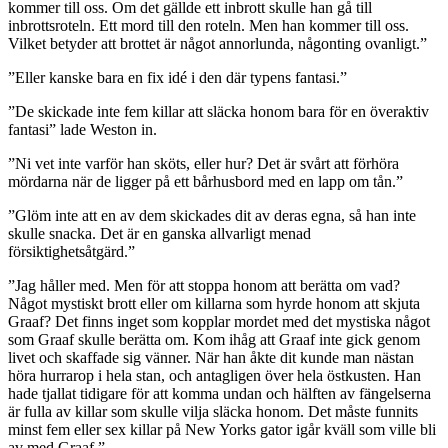
kommer till oss. Om det gällde ett inbrott skulle han gå till
inbrottsroteln. Ett mord till den roteln. Men han kommer till oss.
Vilket betyder att brottet är något annorlunda, någonting ovanligt.”
”Eller kanske bara en fix idé i den där typens fantasi.”
”De skickade inte fem killar att släcka honom bara för en överaktiv
fantasi” lade Weston in.
”Ni vet inte varför han sköts, eller hur? Det är svårt att förhöra
mördarna när de ligger på ett bårhusbord med en lapp om tån.”
”Glöm inte att en av dem skickades dit av deras egna, så han inte
skulle snacka. Det är en ganska allvarligt menad
försiktighetsåtgärd.”
”Jag håller med. Men för att stoppa honom att berätta om vad?
Något mystiskt brott eller om killarna som hyrde honom att skjuta
Graaf? Det finns inget som kopplar mordet med det mystiska något
som Graaf skulle berätta om. Kom ihåg att Graaf inte gick genom
livet och skaffade sig vänner. När han åkte dit kunde man nästan
höra hurrarop i hela stan, och antagligen över hela östkusten. Han
hade tjallat tidigare för att komma undan och hälften av fängelserna
är fulla av killar som skulle vilja släcka honom. Det måste funnits
minst fem eller sex killar på New Yorks gator igår kväll som ville bli
av med Graaf.”