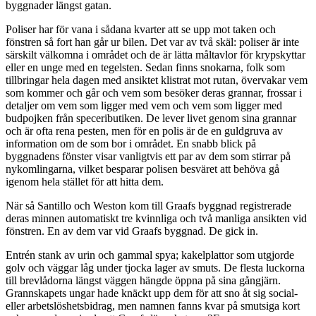
byggnader längst gatan.
Poliser har för vana i sådana kvarter att se upp mot taken och
fönstren så fort han går ur bilen. Det var av två skäl: poliser är inte
särskilt välkomna i området och de är lätta måltavlor för krypskyttar
eller en unge med en tegelsten. Sedan finns snokarna, folk som
tillbringar hela dagen med ansiktet klistrat mot rutan, övervakar vem
som kommer och går och vem som besöker deras grannar, frossar i
detaljer om vem som ligger med vem och vem som ligger med
budpojken från speceributiken. De lever livet genom sina grannar
och är ofta rena pesten, men för en polis är de en guldgruva av
information om de som bor i området. En snabb blick på
byggnadens fönster visar vanligtvis ett par av dem som stirrar på
nykomlingarna, vilket besparar polisen besväret att behöva gå
igenom hela stället för att hitta dem.
När så Santillo och Weston kom till Graafs byggnad registrerade
deras minnen automatiskt tre kvinnliga och två manliga ansikten vid
fönstren. En av dem var vid Graafs byggnad. De gick in.
Entrén stank av urin och gammal spya; kakelplattor som utgjorde
golv och väggar låg under tjocka lager av smuts. De flesta luckorna
till brevlådorna längst väggen hängde öppna på sina gångjärn.
Grannskapets ungar hade knäckt upp dem för att sno åt sig social-
eller arbetslöshetsbidrag, men namnen fanns kvar på smutsiga kort