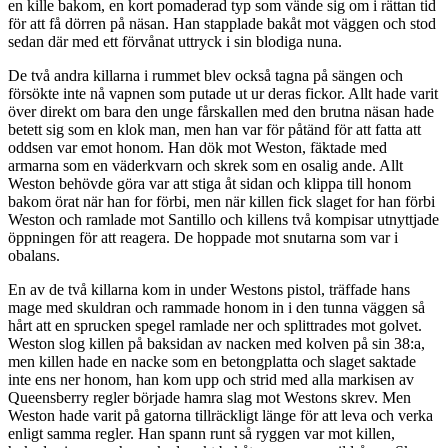
en kille bakom, en kort pomaderad typ som vände sig om i rättan tid
för att få dörren på näsan. Han stapplade bakåt mot väggen och stod
sedan där med ett förvånat uttryck i sin blodiga nuna.
De två andra killarna i rummet blev också tagna på sängen och
försökte inte nå vapnen som putade ut ur deras fickor. Allt hade varit
över direkt om bara den unge fårskallen med den brutna näsan hade
betett sig som en klok man, men han var för påtänd för att fatta att
oddsen var emot honom. Han dök mot Weston, fäktade med
armarna som en väderkvarn och skrek som en osalig ande. Allt
Weston behövde göra var att stiga åt sidan och klippa till honom
bakom örat när han for förbi, men när killen fick slaget for han förbi
Weston och ramlade mot Santillo och killens två kompisar utnyttjade
öppningen för att reagera. De hoppade mot snutarna som var i
obalans.
En av de två killarna kom in under Westons pistol, träffade hans
mage med skuldran och rammade honom in i den tunna väggen så
hårt att en sprucken spegel ramlade ner och splittrades mot golvet.
Weston slog killen på baksidan av nacken med kolven på sin 38:a,
men killen hade en nacke som en betongplatta och slaget saktade
inte ens ner honom, han kom upp och strid med alla markisen av
Queensberry regler började hamra slag mot Westons skrev. Men
Weston hade varit på gatorna tillräckligt länge för att leva och verka
enligt samma regler. Han spann runt så ryggen var mot killen,