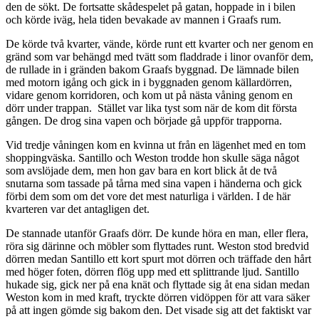
den de sökt. De fortsatte skådespelet på gatan, hoppade in i bilen
och körde iväg, hela tiden bevakade av mannen i Graafs rum.
De körde två kvarter, vände, körde runt ett kvarter och ner genom en
gränd som var behängd med tvätt som fladdrade i linor ovanför dem,
de rullade in i gränden bakom Graafs byggnad. De lämnade bilen
med motorn igång och gick in i byggnaden genom källardörren,
vidare genom korridoren, och kom ut på nästa våning genom en
dörr under trappan. Stället var lika tyst som när de kom dit första
gången. De drog sina vapen och började gå uppför trapporna.
Vid tredje våningen kom en kvinna ut från en lägenhet med en tom
shoppingväska. Santillo och Weston trodde hon skulle säga något
som avslöjade dem, men hon gav bara en kort blick åt de två
snutarna som tassade på tårna med sina vapen i händerna och gick
förbi dem som om det vore det mest naturliga i världen. I de här
kvarteren var det antagligen det.
De stannade utanför Graafs dörr. De kunde höra en man, eller flera,
röra sig därinne och möbler som flyttades runt. Weston stod bredvid
dörren medan Santillo ett kort spurt mot dörren och träffade den hårt
med höger foten, dörren flög upp med ett splittrande ljud. Santillo
hukade sig, gick ner på ena knät och flyttade sig åt ena sidan medan
Weston kom in med kraft, tryckte dörren vidöppen för att vara säker
på att ingen gömde sig bakom den. Det visade sig att det faktiskt var