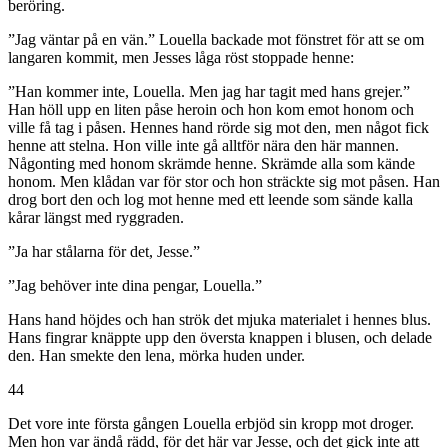
beröring.
”Jag väntar på en vän.” Louella backade mot fönstret för att se om
langaren kommit, men Jesses låga röst stoppade henne:
”Han kommer inte, Louella. Men jag har tagit med hans grejer.”
Han höll upp en liten påse heroin och hon kom emot honom och
ville få tag i påsen. Hennes hand rörde sig mot den, men något fick
henne att stelna. Hon ville inte gå alltför nära den här mannen.
Någonting med honom skrämde henne. Skrämde alla som kände
honom. Men klådan var för stor och hon sträckte sig mot påsen. Han
drog bort den och log mot henne med ett leende som sände kalla
kårar längst med ryggraden.
”Ja har stålarna för det, Jesse.”
”Jag behöver inte dina pengar, Louella.”
Hans hand höjdes och han strök det mjuka materialet i hennes blus.
Hans fingrar knäppte upp den översta knappen i blusen, och delade
den. Han smekte den lena, mörka huden under.
44
Det vore inte första gången Louella erbjöd sin kropp mot droger.
Men hon var ändå rädd, för det här var Jesse, och det gick inte att