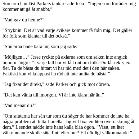
Som om han läst Parkers tankar sade Jesse: ”Ingen som förråder mig
kommer att gå åt snabbt.”
”Vad gav du henne?”
”Stryknin. Det är vad varje svikare kommer få från mig. Det gäller
för folk som klantar till det också.”
”Snutarna hade bara tur, som jag sade.”
”Möjligen…” Jesse ryckte på axlarna som om saken inte angick
honom längre. ”I varje fall har vi fått ont om folk. Du får rekrytera
fler. Ta de bästa du hittar; vi har råd med det i den här saken.
Faktiskt kan vi knappast ha råd att inte anlita de bästa.”
”Jag fixar det direkt,” sade Parker och gick mot dörren.
”Det kan vänta till imorgon. Vi är inte klara här än.”
”Vad menar du?”
”Om snutarna har sån tur som du säger de har kommer de inte ha
några problem att hitta Louella. Jag vill fixa en liten överraskning åt
dem.” Leendet nådde inte hans kalla blåa ögon. ”Visst, ett litet
välkomnande skulle sitta fint, eller hur? Ett dödligt välkomnande.”