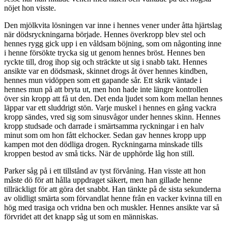
nöjet hon visste.
Den mjölkvita lösningen var inne i hennes vener under åtta hjärtslag
när dödsryckningarna började. Hennes överkropp blev stel och
hennes rygg gick upp i en våldsam böjning, som om någonting inne
i henne försökte trycka sig ut genom hennes bröst. Hennes ben
ryckte till, drog ihop sig och sträckte ut sig i snabb takt. Hennes
ansikte var en dödsmask, skinnet drogs åt över hennes kindben,
hennes mun vidöppen som ett gapande sår. Ett skrik väntade i
hennes mun på att bryta ut, men hon hade inte längre kontrollen
över sin kropp att få ut den. Det enda ljudet som kom mellan hennes
läppar var ett sluddrigt stön. Varje muskel i hennes en gång vackra
kropp sändes, vred sig som sinusvågor under hennes skinn. Hennes
kropp studsade och darrade i smärtsamma ryckningar i en halv
minut som om hon fått elchocker. Sedan gav hennes kropp upp
kampen mot den dödliga drogen. Ryckningarna minskade tills
kroppen bestod av små ticks. När de upphörde låg hon still.
Parker såg på i ett tillstånd av tyst förvåning. Han visste att hon
måste dö för att hålla uppdraget säkert, men han gillade henne
tillräckligt för att göra det snabbt. Han tänkte på de sista sekunderna
av olidligt smärta som förvandlat henne från en vacker kvinna till en
hög med trasiga och vridna ben och muskler. Hennes ansikte var så
förvridet att det knapp såg ut som en människas.