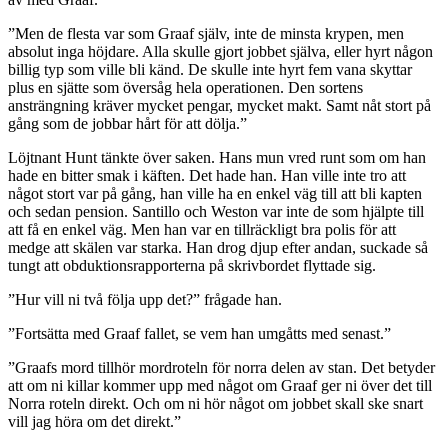
”Men de flesta var som Graaf själv, inte de minsta krypen, men
absolut inga höjdare. Alla skulle gjort jobbet själva, eller hyrt någon
billig typ som ville bli känd. De skulle inte hyrt fem vana skyttar
plus en sjätte som översåg hela operationen. Den sortens
ansträngning kräver mycket pengar, mycket makt. Samt nåt stort på
gång som de jobbar hårt för att dölja.”
Löjtnant Hunt tänkte över saken. Hans mun vred runt som om han
hade en bitter smak i käften. Det hade han. Han ville inte tro att
något stort var på gång, han ville ha en enkel väg till att bli kapten
och sedan pension. Santillo och Weston var inte de som hjälpte till
att få en enkel väg. Men han var en tillräckligt bra polis för att
medge att skälen var starka. Han drog djup efter andan, suckade så
tungt att obduktionsrapporterna på skrivbordet flyttade sig.
”Hur vill ni två följa upp det?” frågade han.
”Fortsätta med Graaf fallet, se vem han umgåtts med senast.”
”Graafs mord tillhör mordroteln för norra delen av stan. Det betyder
att om ni killar kommer upp med något om Graaf ger ni över det till
Norra roteln direkt. Och om ni hör något om jobbet skall ske snart
vill jag höra om det direkt.”