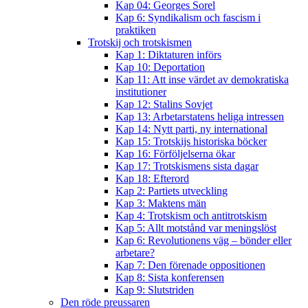
Kap 04: Georges Sorel
Kap 6: Syndikalism och fascism i
praktiken
Trotskij och trotskismen
Kap 1: Diktaturen införs
Kap 10: Deportation
Kap 11: Att inse värdet av demokratiska
institutioner
Kap 12: Stalins Sovjet
Kap 13: Arbetarstatens heliga intressen
Kap 14: Nytt parti, ny international
Kap 15: Trotskijs historiska böcker
Kap 16: Förföljelserna ökar
Kap 17: Trotskismens sista dagar
Kap 18: Efterord
Kap 2: Partiets utveckling
Kap 3: Maktens män
Kap 4: Trotskism och antitrotskism
Kap 5: Allt motstånd var meningslöst
Kap 6: Revolutionens väg – bönder eller
arbetare?
Kap 7: Den förenade oppositionen
Kap 8: Sista konferensen
Kap 9: Slutstriden
Den röde preussaren