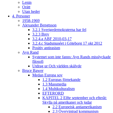
Lenin
Orätt
Utan heder
4. Personer
1958-1969
Alexander Bengtsson
3.2.1 Sverigedemokraterna har fel
3.2.3 Brev
3.2.4.a ABF 2010-03-17
3.2.4.c Stadsmuséet i Göteborg 17 okt 2012
Positiv antirasism
Ayn Rand
Systemet som inte fanns: Ayn Rands misslyckade
filosofi
Utdrag ur Och världen skälvde
Bruce Bawer
Medan Europa sov
1.2 Europas förnekande
1.3 Massmedia
1.4 Multikulturalism
EFTERORD
KAPITEL 2 Elfte september och efteråt:
Skylla på amerikaner och judar
2.2 Europeisk antiamerikanism
2.3 Övervintrad kommunism