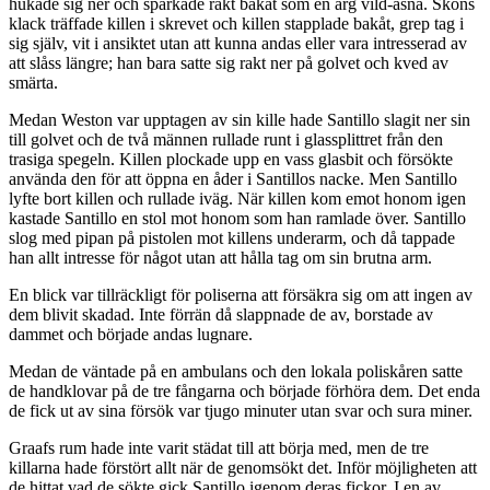
hukade sig ner och sparkade rakt bakåt som en arg vild-åsna. Skons
klack träffade killen i skrevet och killen stapplade bakåt, grep tag i
sig själv, vit i ansiktet utan att kunna andas eller vara intresserad av
att slåss längre; han bara satte sig rakt ner på golvet och kved av
smärta.
Medan Weston var upptagen av sin kille hade Santillo slagit ner sin
till golvet och de två männen rullade runt i glassplittret från den
trasiga spegeln. Killen plockade upp en vass glasbit och försökte
använda den för att öppna en åder i Santillos nacke. Men Santillo
lyfte bort killen och rullade iväg. När killen kom emot honom igen
kastade Santillo en stol mot honom som han ramlade över. Santillo
slog med pipan på pistolen mot killens underarm, och då tappade
han allt intresse för något utan att hålla tag om sin brutna arm.
En blick var tillräckligt för poliserna att försäkra sig om att ingen av
dem blivit skadad. Inte förrän då slappnade de av, borstade av
dammet och började andas lugnare.
Medan de väntade på en ambulans och den lokala poliskåren satte
de handklovar på de tre fångarna och började förhöra dem. Det enda
de fick ut av sina försök var tjugo minuter utan svar och sura miner.
Graafs rum hade inte varit städat till att börja med, men de tre
killarna hade förstört allt när de genomsökt det. Inför möjligheten att
de hittat vad de sökte gick Santillo igenom deras fickor. I en av