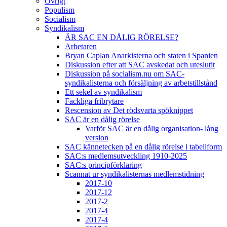
Övrigt
Populism
Socialism
Syndikalism
ÄR SAC EN DÅLIG RÖRELSE?
Arbetaren
Bryan Caplan Anarkisterna och staten i Spanien
Diskussion efter att SAC avskedat och uteslutit
Diskussion på socialism.nu om SAC-
syndikalisterna och försäljning av arbetstillstånd
Ett sekel av syndikalism
Fackliga fribrytare
Rescension av Det rödsvarta spöknippet
SAC är en dålig rörelse
Varför SAC är en dålig organisation- lång
version
SAC kännetecken på en dålig rörelse i tabellform
SAC:s medlemsutveckling 1910-2025
SAC:s principförklaring
Scannat ur syndikalisternas medlemstidning
2017-10
2017-12
2017-2
2017-4
2017-4