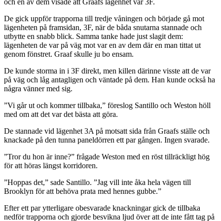
och en av dem visade att Graafs lägenhet var 3F.
De gick uppför trapporna till tredje våningen och började gå mot
lägenheten på framsidan, 3F, när de båda snutarna stannade och
utbytte en snabb blick. Samma tanke hade just slagit dem:
lägenheten de var på väg mot var en av dem där en man tittat ut
genom fönstret. Graaf skulle ju bo ensam.
De kunde storma in i 3F direkt, men killen därinne visste att de var
på väg och låg antagligen och väntade på dem. Han kunde också ha
några vänner med sig.
”Vi går ut och kommer tillbaka,” föreslog Santillo och Weston höll
med om att det var det bästa att göra.
De stannade vid lägenhet 3A på motsatt sida från Graafs ställe och
knackade på den tunna paneldörren ett par gången. Ingen svarade.
”Tror du hon är inne?” frågade Weston med en röst tillräckligt hög
för att höras längst korridoren.
”Hoppas det,” sade Santillo. ”Jag vill inte åka hela vägen till
Brooklyn för att behöva prata med hennes gubbe.”
Efter ett par ytterligare obesvarade knackningar gick de tillbaka
nedför trapporna och gjorde besvikna ljud över att de inte fått tag på