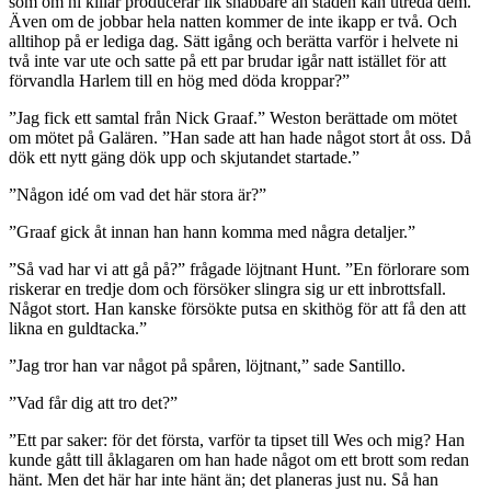
som om ni killar producerar lik snabbare än staden kan utreda dem.
Även om de jobbar hela natten kommer de inte ikapp er två. Och
alltihop på er lediga dag. Sätt igång och berätta varför i helvete ni
två inte var ute och satte på ett par brudar igår natt istället för att
förvandla Harlem till en hög med döda kroppar?”
”Jag fick ett samtal från Nick Graaf.” Weston berättade om mötet
om mötet på Galären. ”Han sade att han hade något stort åt oss. Då
dök ett nytt gäng dök upp och skjutandet startade.”
”Någon idé om vad det här stora är?”
”Graaf gick åt innan han hann komma med några detaljer.”
”Så vad har vi att gå på?” frågade löjtnant Hunt. ”En förlorare som
riskerar en tredje dom och försöker slingra sig ur ett inbrottsfall.
Något stort. Han kanske försökte putsa en skithög för att få den att
likna en guldtacka.”
”Jag tror han var något på spåren, löjtnant,” sade Santillo.
”Vad får dig att tro det?”
”Ett par saker: för det första, varför ta tipset till Wes och mig? Han
kunde gått till åklagaren om han hade något om ett brott som redan
hänt. Men det här har inte hänt än; det planeras just nu. Så han