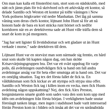
Om man kan kalla ett fönsterlöst rum, stort som en städskrubb, med
nätt och jämn plats för två skrivbord och ett arkivskåp ett kontor, så
delade Santillo och Weston ett kontor på tolfte våningen i New
York-polisens högkvarter vid nedre Manhattan. Det låg på samma
våning som deras chefs kontor, löjtnant John Hunt så för att nå
honom hade de bara en kort sträcka runt hörnet och nedför
korridoren när en av detektiverna sade att Hunt ville träffa dem så
snart de kom in på morgonen.
”Jag har sett ligister få livstidsdomar och sett gladare ut än Hunt
verkade i morse,” sade detektiven till dem.
Löjtnant Hunt var en storväxt man som närmade sig femtio, en hård
snut som skulle bli kapten någon dag, om han skötte
Krisavvärjningsgruppen bra. Det var ett svårt uppdrag för varje
polis, då avdelningen oundvikligen fick ta hand om fall andra
avdelningar ansåg var för heta eller smutsiga att ta hand om. Det var
en omöjlig situation. Tag tex det första fallet de fick ta. En
våldtäktsman som fick kickar av att stympa och strypa sina offer.
Santillo och Weston fick tag i killen inom en vecka, men fick Hunts
avdelning någon uppskattning? Nej, den fick Alex Preston,
borgmästarens smarte grabb som sades vara den som kom upp med
idén om avdelningen från första början. I verkligheten hade snutar
föreslagit tanken länge, men ingen i stadshuset hade varit intresserad
förrän Preston kom in i bilden och insåg att det var en språngbräda