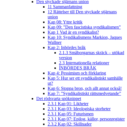
Den styckade stjärnans union
11 Sammanfattning
12 Rättelser till Den styckade stjärnans
union
Kap 08: Yttre kritik
Kap 09: ”Den fascistiska syndikalismen”
Kap 1 Vad är en syndikalist?
Kap 10: Syndikalismens Markion, Jaques
Wallner
Kap 2: Inbördes bråk
2.1.3 Småborgarnas skräck – utökad
version
2.3 Internationella relationer
ÍNBÖRDES BRÅK
Kap 4: Pessimism och förklaring
Kap 5: Hur ser ett syndikalistiskt samhälle
ut?
Kap 6: Stoppa bron, och allt annat också!
Kap 7: ”Syndikalistiskt rättsmedvetande”
Det rödsvarta spöknippet
2.3.1 Kap 01: Likheter
2.3.1 Kap 03: Ideologiska storheter
2.3.1 Kap 05: Futurismen
2.3.1 Kap 07: Epilog, källor, personregister
2.3.2 Kap 02: Skillnader