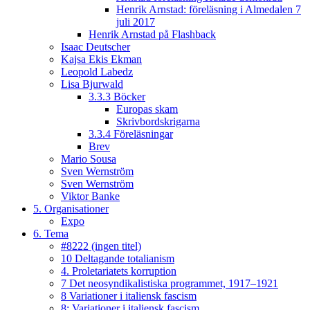
Henrik Arnstad: föreläsning i Almedalen 7
juli 2017
Henrik Arnstad på Flashback
Isaac Deutscher
Kajsa Ekis Ekman
Leopold Labedz
Lisa Bjurwald
3.3.3 Böcker
Europas skam
Skrivbordskrigarna
3.3.4 Föreläsningar
Brev
Mario Sousa
Sven Wernström
Sven Wernström
Viktor Banke
5. Organisationer
Expo
6. Tema
#8222 (ingen titel)
10 Deltagande totalianism
4. Proletariatets korruption
7 Det neosyndikalistiska programmet, 1917–1921
8 Variationer i italiensk fascism
8: Variationer i italiensk fascism