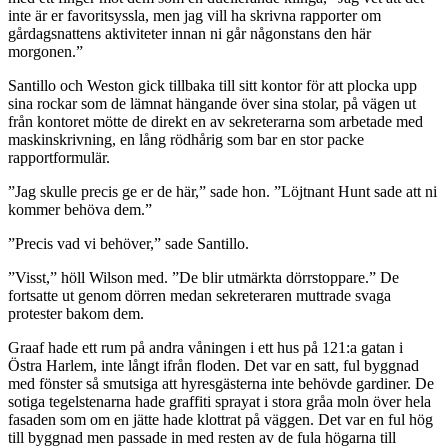
inte är er favoritsyssla, men jag vill ha skrivna rapporter om
gårdagsnattens aktiviteter innan ni går någonstans den här
morgonen.”
Santillo och Weston gick tillbaka till sitt kontor för att plocka upp
sina rockar som de lämnat hängande över sina stolar, på vägen ut
från kontoret mötte de direkt en av sekreterarna som arbetade med
maskinskrivning, en lång rödhårig som bar en stor packe
rapportformulär.
”Jag skulle precis ge er de här,” sade hon. ”Löjtnant Hunt sade att ni
kommer behöva dem.”
”Precis vad vi behöver,” sade Santillo.
”Visst,” höll Wilson med. ”De blir utmärkta dörrstoppare.” De
fortsatte ut genom dörren medan sekreteraren muttrade svaga
protester bakom dem.
Graaf hade ett rum på andra våningen i ett hus på 121:a gatan i
Östra Harlem, inte långt ifrån floden. Det var en satt, ful byggnad
med fönster så smutsiga att hyresgästerna inte behövde gardiner. De
sotiga tegelstenarna hade graffiti sprayat i stora gråa moln över hela
fasaden som om en jätte hade klottrat på väggen. Det var en ful hög
till byggnad men passade in med resten av de fula högarna till