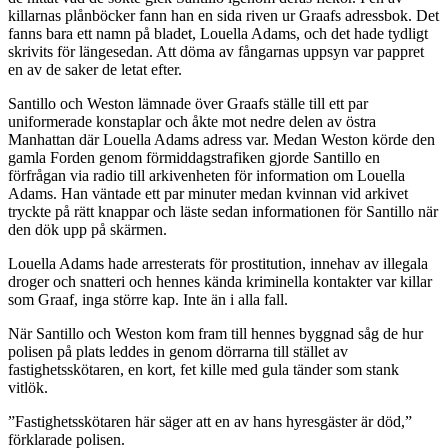
killarnas plånböcker fann han en sida riven ur Graafs adressbok. Det
fanns bara ett namn på bladet, Louella Adams, och det hade tydligt
skrivits för längesedan. Att döma av fångarnas uppsyn var pappret
en av de saker de letat efter.
Santillo och Weston lämnade över Graafs ställe till ett par
uniformerade konstaplar och åkte mot nedre delen av östra
Manhattan där Louella Adams adress var. Medan Weston körde den
gamla Forden genom förmiddagstrafiken gjorde Santillo en
förfrågan via radio till arkivenheten för information om Louella
Adams. Han väntade ett par minuter medan kvinnan vid arkivet
tryckte på rätt knappar och läste sedan informationen för Santillo när
den dök upp på skärmen.
Louella Adams hade arresterats för prostitution, innehav av illegala
droger och snatteri och hennes kända kriminella kontakter var killar
som Graaf, inga större kap. Inte än i alla fall.
När Santillo och Weston kom fram till hennes byggnad såg de hur
polisen på plats leddes in genom dörrarna till stället av
fastighetsskötaren, en kort, fet kille med gula tänder som stank
vitlök.
”Fastighetsskötaren här säger att en av hans hyresgäster är död,”
förklarade polisen.