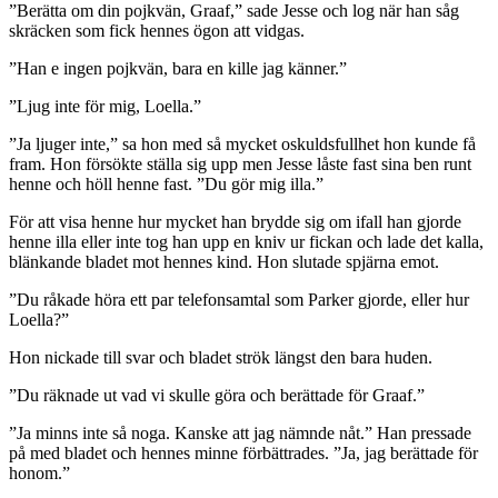
”Berätta om din pojkvän, Graaf,” sade Jesse och log när han såg
skräcken som fick hennes ögon att vidgas.
”Han e ingen pojkvän, bara en kille jag känner.”
”Ljug inte för mig, Loella.”
”Ja ljuger inte,” sa hon med så mycket oskuldsfullhet hon kunde få
fram. Hon försökte ställa sig upp men Jesse låste fast sina ben runt
henne och höll henne fast. ”Du gör mig illa.”
För att visa henne hur mycket han brydde sig om ifall han gjorde
henne illa eller inte tog han upp en kniv ur fickan och lade det kalla,
blänkande bladet mot hennes kind. Hon slutade spjärna emot.
”Du råkade höra ett par telefonsamtal som Parker gjorde, eller hur
Loella?”
Hon nickade till svar och bladet strök längst den bara huden.
”Du räknade ut vad vi skulle göra och berättade för Graaf.”
”Ja minns inte så noga. Kanske att jag nämnde nåt.” Han pressade
på med bladet och hennes minne förbättrades. ”Ja, jag berättade för
honom.”