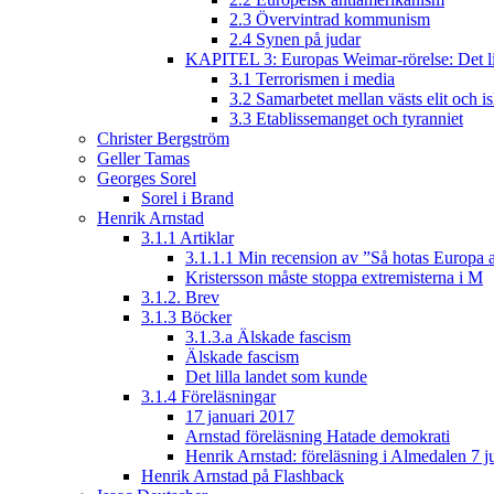
2.3 Övervintrad kommunism
2.4 Synen på judar
KAPITEL 3: Europas Weimar-rörelse: Det lib
3.1 Terrorismen i media
3.2 Samarbetet mellan västs elit och i
3.3 Etablissemanget och tyranniet
Christer Bergström
Geller Tamas
Georges Sorel
Sorel i Brand
Henrik Arnstad
3.1.1 Artiklar
3.1.1.1 Min recension av ”Så hotas Europa a
Kristersson måste stoppa extremisterna i M
3.1.2. Brev
3.1.3 Böcker
3.1.3.a Älskade fascism
Älskade fascism
Det lilla landet som kunde
3.1.4 Föreläsningar
17 januari 2017
Arnstad föreläsning Hatade demokrati
Henrik Arnstad: föreläsning i Almedalen 7 j
Henrik Arnstad på Flashback