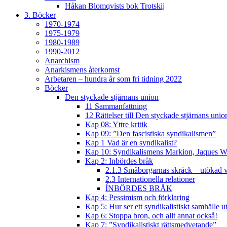
Håkan Blomqvists bok Trotskij
3. Böcker
1970-1974
1975-1979
1980-1989
1990-2012
Anarchism
Anarkismens återkomst
Arbetaren – hundra år som fri tidning 2022
Böcker
Den styckade stjärnans union
11 Sammanfattning
12 Rättelser till Den styckade stjärnans unio
Kap 08: Yttre kritik
Kap 09: ”Den fascistiska syndikalismen”
Kap 1 Vad är en syndikalist?
Kap 10: Syndikalismens Markion, Jaques W
Kap 2: Inbördes bråk
2.1.3 Småborgarnas skräck – utökad v
2.3 Internationella relationer
ÍNBÖRDES BRÅK
Kap 4: Pessimism och förklaring
Kap 5: Hur ser ett syndikalistiskt samhälle u
Kap 6: Stoppa bron, och allt annat också!
Kap 7: ”Syndikalistiskt rättsmedvetande”