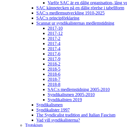
Varför SAC är en dålig organisation- lång v
SAC kännetecken på en dålig rörelse i tabellform
SAC:s medlemsutveckling 1910-2025
SAC:s principförklaring
Scannat ur syndikalisternas medlemstidning
2017-10
2017-12
2017-2
2017-4
2017-4
2017-6
2017-9
2018-2
2018-5
2018-6
2018-7
2018-8
SAC:s medlemstidning 2005-2010
Syndikalismen 2005-2010
Syndikalisten 2019
Syndikalismen
Syndikalister 1997
The Syndicalist tradition and Italian Fascism
Vad vill syndikalisterna?
Trotskism