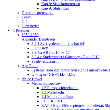
Kap 8: Sista konferensen
Kap 9: Slutstriden
Den röde preussaren
Lenin
Orätt
Utan heder
4. Personer
1958-1969
Alexander Bengtsson
3.2.1 Sverigedemokraterna har fel
3.2.3 Brev
3.2.4.a ABF 2010-03-17
3.2.4.c Stadsmuséet i Göteborg 17 okt 2012
Positiv antirasism
Ayn Rand
Systemet som inte fanns: Ayn Rands misslyckade fi
Utdrag ur Och världen skälvde
Bruce Bawer
Medan Europa sov
1.2 Europas förnekande
1.3 Massmedia
1.4 Multikulturalism
EFTERORD
KAPITEL 2 Elfte september och efteråt: Sky
2.2 Europeisk antiamerikanism