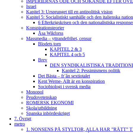
IMPERIERNAS ÖDE OCH SÖKANDE EFTER ÖVERLE
Israel
Kapitel 3: Ursprunget till en antipolitisk vision
Kapitel 5: Socialistiskt samhälle och den italienska natio
6 Efterkrigskrisen och den nationalistiska response
Konspirationsteorier
Åsa Wikforss
Massmedia – yttrandefrihet, censur
Blodets torn
KAPITEL 2 & 3
KAPITEL 4 och 5
Brev
DEN SYNDIKALISTISKA TRADITION
Kapitel 2: Pessimismens politik
Det Bästa – fr¨ån sextiotalet
Kent Werne- Allt är en konspiration
Sociobiologi i svensk media
Monopol
Peudovetenskap
ROMERSK EKONOMI
Skola/utbildning
Spanska inbördeskriget
7. Övrigt
metro
1. NONSENS PÅ STYLTOR, ALLA HAR ”RÄTT” T