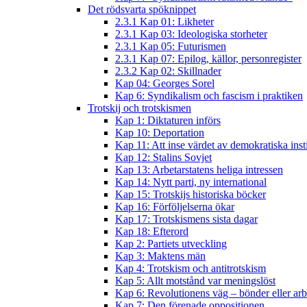
Det rödsvarta spöknippet
2.3.1 Kap 01: Likheter
2.3.1 Kap 03: Ideologiska storheter
2.3.1 Kap 05: Futurismen
2.3.1 Kap 07: Epilog, källor, personregister
2.3.2 Kap 02: Skillnader
Kap 04: Georges Sorel
Kap 6: Syndikalism och fascism i praktiken
Trotskij och trotskismen
Kap 1: Diktaturen införs
Kap 10: Deportation
Kap 11: Att inse värdet av demokratiska inst
Kap 12: Stalins Sovjet
Kap 13: Arbetarstatens heliga intressen
Kap 14: Nytt parti, ny international
Kap 15: Trotskijs historiska böcker
Kap 16: Förföljelserna ökar
Kap 17: Trotskismens sista dagar
Kap 18: Efterord
Kap 2: Partiets utveckling
Kap 3: Maktens män
Kap 4: Trotskism och antitrotskism
Kap 5: Allt motstånd var meningslöst
Kap 6: Revolutionens väg – bönder eller arb
Kap 7: Den förenade oppositionen