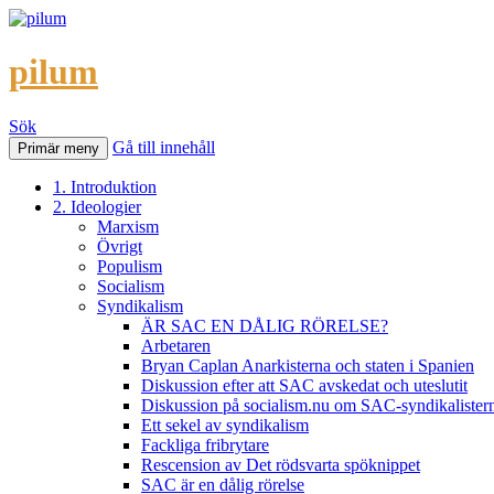
pilum
Sök
Gå till innehåll
Primär meny
1. Introduktion
2. Ideologier
Marxism
Övrigt
Populism
Socialism
Syndikalism
ÄR SAC EN DÅLIG RÖRELSE?
Arbetaren
Bryan Caplan Anarkisterna och staten i Spanien
Diskussion efter att SAC avskedat och uteslutit
Diskussion på socialism.nu om SAC-syndikalisterna 
Ett sekel av syndikalism
Fackliga fribrytare
Rescension av Det rödsvarta spöknippet
SAC är en dålig rörelse