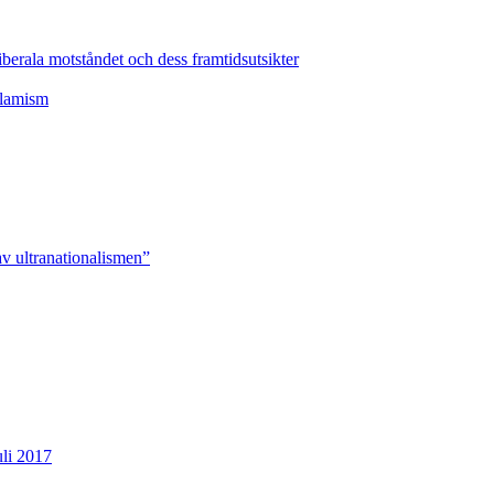
erala motståndet och dess framtidsutsikter
slamism
v ultranationalismen”
uli 2017