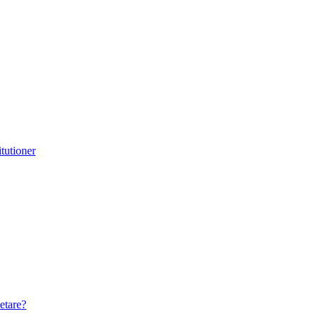
itutioner
etare?