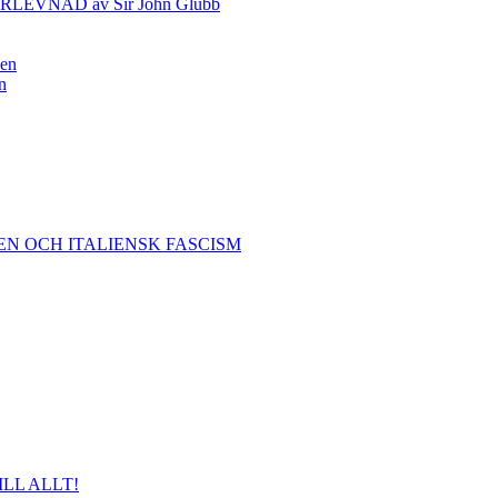
VNAD av Sir John Glubb
nen
n
EN OCH ITALIENSK FASCISM
ILL ALLT!