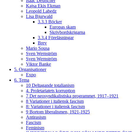
Isaac Deutscher
Kajsa Ekis Ekman
Leopold Labedz
Lisa Bjurwald
3.3.3 Böcker
Europas skam
Skrivbordskrigarna
3.3.4 Föreläsningar
Brev
Mario Sousa
Sven Wernström
Sven Wernström
Viktor Banke
5. Organisationer
Expo
6. Tema
10 Deltagande totalianism
4. Proletariatets korruption
7 Det neosyndikalistiska programmet, 1917–1921
8 Variationer i italiensk fascism
8: Variationer i italiensk fascism
9 Bortom liberalismen, 1921-1925
Antirasism
Fascism
Feminism