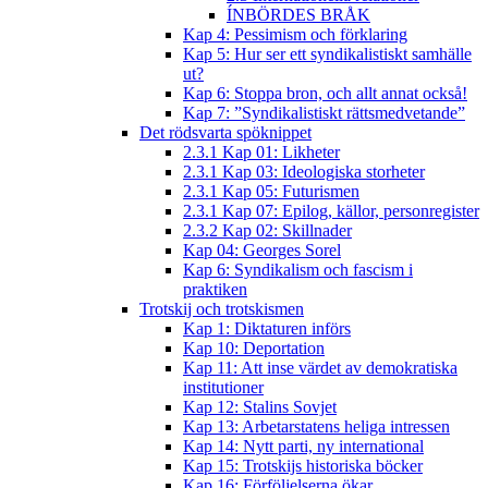
ÍNBÖRDES BRÅK
Kap 4: Pessimism och förklaring
Kap 5: Hur ser ett syndikalistiskt samhälle
ut?
Kap 6: Stoppa bron, och allt annat också!
Kap 7: ”Syndikalistiskt rättsmedvetande”
Det rödsvarta spöknippet
2.3.1 Kap 01: Likheter
2.3.1 Kap 03: Ideologiska storheter
2.3.1 Kap 05: Futurismen
2.3.1 Kap 07: Epilog, källor, personregister
2.3.2 Kap 02: Skillnader
Kap 04: Georges Sorel
Kap 6: Syndikalism och fascism i
praktiken
Trotskij och trotskismen
Kap 1: Diktaturen införs
Kap 10: Deportation
Kap 11: Att inse värdet av demokratiska
institutioner
Kap 12: Stalins Sovjet
Kap 13: Arbetarstatens heliga intressen
Kap 14: Nytt parti, ny international
Kap 15: Trotskijs historiska böcker
Kap 16: Förföljelserna ökar