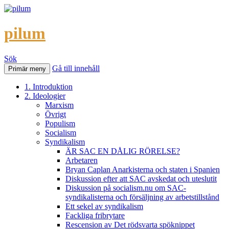
pilum
Sök
Gå till innehåll
Primär meny
1. Introduktion
2. Ideologier
Marxism
Övrigt
Populism
Socialism
Syndikalism
ÄR SAC EN DÅLIG RÖRELSE?
Arbetaren
Bryan Caplan Anarkisterna och staten i Spanien
Diskussion efter att SAC avskedat och uteslutit
Diskussion på socialism.nu om SAC-
syndikalisterna och försäljning av arbetstillstånd
Ett sekel av syndikalism
Fackliga fribrytare
Rescension av Det rödsvarta spöknippet