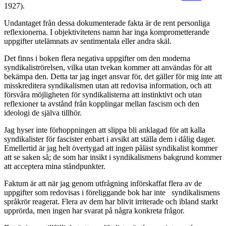
1927).
Undantaget från dessa dokumenterade fakta är de rent personliga
reflexionerna. I objektivitetens namn har inga komprometterande
uppgifter utelämnats av sentimentala eller andra skäl.
Det finns i boken flera negativa uppgifter om den moderna
syndikaliströrelsen, vilka utan tvekan kommer att användas för att
bekämpa den. Detta tar jag inget ansvar för, det gäller för mig inte att
misskreditera syndikalismen utan att redovisa information, och att
försvåra möjligheten för syndikalisterna att instinktivt och utan
reflexioner ta avstånd från kopplingar mellan fascism och den
ideologi de själva tillhör.
Jag hyser inte förhoppningen att slippa bli anklagad för att kalla
syndikalister för fascister enbart i avsikt att ställa dem i dålig dager.
Emellertid är jag helt övertygad att ingen påläst syndikalist kommer
att se saken så; de som har insikt i syndikalismens bakgrund kommer
att acceptera mina ståndpunkter.
Faktum är att när jag genom utfrågning införskaffat flera av de
uppgifter som redovisas i föreliggande bok har inte syndikalismens
språkrör reagerat. Flera av dem har blivit irriterade och ibland starkt
upprörda, men ingen har svarat på några konkreta frågor.