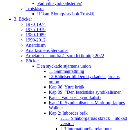
Vad vill syndikalisterna?
Trotskism
Håkan Blomqvists bok Trotskij
3. Böcker
1970-1974
1975-1979
1980-1989
1990-2012
Anarchism
Anarkismens återkomst
Arbetaren – hundra år som fri tidning 2022
Böcker
Den styckade stjärnans union
11 Sammanfattning
12 Rättelser till Den styckade stjärnans
union
Kap 08: Yttre kritik
Kap 09: ”Den fascistiska syndikalismen”
Kap 1 Vad är en syndikalist?
Kap 10: Syndikalismens Markion, Jaques
Wallner
Kap 2: Inbördes bråk
2.1.3 Småborgarnas skräck – utökad
version
2.3 Internationella relationer