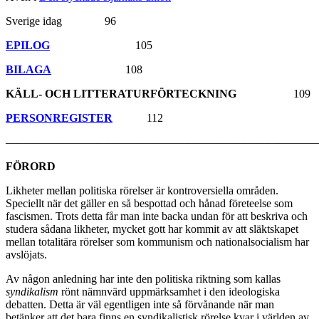
Sverige idag 96
EPILOG
105
BILAGA
108
KÄLL- OCH LITTERATURFÖRTECKNING
109
PERSONREGISTER
112
———————————————————————————
FÖRORD
Likheter mellan politiska rörelser är kontroversiella områden.
Speciellt när det gäller en så bespottad och hånad företeelse som
fascismen. Trots detta får man inte backa undan för att beskriva och
studera sådana likheter, mycket gott har kommit av att släktskapet
mellan totalitära rörelser som kommunism och nationalsocialism har
avslöjats.
Av någon anledning har inte den politiska riktning som kallas
syndikalism
rönt nämnvärd uppmärksamhet i den ideologiska
debatten. Detta är väl egentligen inte så förvånande när man
betänker att det bara finns en syndikalistisk rörelse kvar i världen av