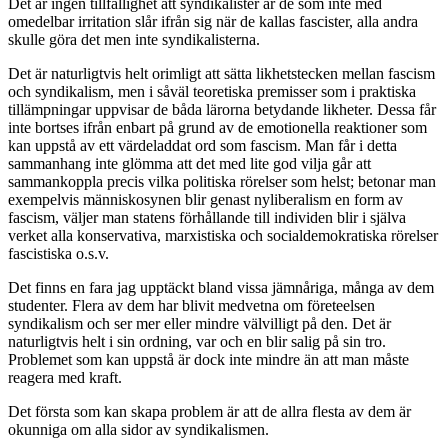
Det är ingen tillfällighet att syndikalister är de som inte med
omedelbar irritation slår ifrån sig när de kallas fascister, alla andra
skulle göra det men inte syndikalisterna.
Det är naturligtvis helt orimligt att sätta likhetstecken mellan fascism
och syndikalism, men i såväl teoretiska premisser som i praktiska
tillämpningar uppvisar de båda lärorna betydande likheter. Dessa får
inte bortses ifrån enbart på grund av de emotionella reaktioner som
kan uppstå av ett värdeladdat ord som fascism. Man får i detta
sammanhang inte glömma att det med lite god vilja går att
sammankoppla precis vilka politiska rörelser som helst; betonar man
exempelvis människosynen blir genast nyliberalism en form av
fascism, väljer man statens förhållande till individen blir i själva
verket alla konservativa, marxistiska och socialdemokratiska rörelser
fascistiska o.s.v.
Det finns en fara jag upptäckt bland vissa jämnåriga, många av dem
studenter. Flera av dem har blivit medvetna om företeelsen
syndikalism och ser mer eller mindre välvilligt på den. Det är
naturligtvis helt i sin ordning, var och en blir salig på sin tro.
Problemet som kan uppstå är dock inte mindre än att man måste
reagera med kraft.
Det första som kan skapa problem är att de allra flesta av dem är
okunniga om alla sidor av syndikalismen.