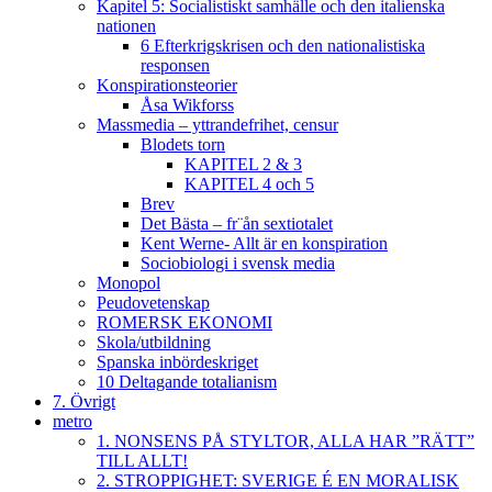
Kapitel 5: Socialistiskt samhälle och den italienska
nationen
6 Efterkrigskrisen och den nationalistiska
responsen
Konspirationsteorier
Åsa Wikforss
Massmedia – yttrandefrihet, censur
Blodets torn
KAPITEL 2 & 3
KAPITEL 4 och 5
Brev
Det Bästa – fr¨ån sextiotalet
Kent Werne- Allt är en konspiration
Sociobiologi i svensk media
Monopol
Peudovetenskap
ROMERSK EKONOMI
Skola/utbildning
Spanska inbördeskriget
10 Deltagande totalianism
7. Övrigt
metro
1. NONSENS PÅ STYLTOR, ALLA HAR ”RÄTT”
TILL ALLT!
2. STROPPIGHET: SVERIGE É EN MORALISK