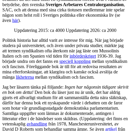
betydelse, den svenska
Sveriges Arbetares Centralorganisation
,
SAC, och att denna med sina cirka tiotusen medlemmar inte spelar
någon som helst roll i Sveriges politiska eller ekonomiska liv (se
även
här
).
Uppdatering 2015: ca 4000 Uppdatering 2026: ca 2000
Politisk historia har alltid varit av intresse för mig. När jag började
studera på universitetet, och även under privata studier, märkte jag
att termen syndikalism ofta återkom när jag läste om Mussolinis
Italien och om Spanien vid tiden för
inbördeskriget
1936-39. Jag
började undra om det fanns en
speciell koppling
mellan syndikalism
och fascism. Föreliggande bok är till för att redovisa resultaten av
mina efterforskningar, att klargöra och kanske också avslöja de
många
likheterna
mellan syndikalism och fascism.
Jag ber läsaren tänka på följande:
Ingen har någonsin tidigare skrivit
en bok om detta!
Den bok du läser just nu är unik, det har aldrig
gjorts ett allvarligt studium för att sammanställa detta nära släktskap,
därför har denna bok ett nyskapande värde i debatten om de faror
som hotar vår grundlagsstadgade demokratiska parlamentarism.
Samtliga uppgifter som lämnas är dokumenterade, antingen i
litteratur eller i de händelser som skildras. (Uppdatering: det finns en
vetenskaplig
avhandling
från 1978, Manchesteruniversitetet, av
David D Roberts som behandlar samma ämne. Se även
artikel
från