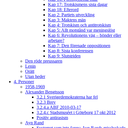
Kap 17: Trotskismens sista dagar
Kap 18: Efterord
Kap 2: Partiets utveckling
Kap 3: Maktens män
Kap 4: Trotskism och antitrotskism
Kap 5: Allt motstånd var meningslöst
Kap 6: Revolutionens väg – bönder eller
arbetare?
Kap 7: Den förenade oppositionen
Kap 8: Sista konferensen
Kap 9: Slutstriden
Den röde preussaren
Lenin
Orätt
Utan heder
4. Personer
1958-1969
Alexander Bengtsson
3.2.1 Sverigedemokraterna har fel
3.2.3 Brev
3.2.4.a ABF 2010-03-17
3.2.4.c Stadsmuséet i Göteborg 17 okt 2012
Positiv antirasism
Ayn Rand
Systemet som inte fanns: Ayn Rands misslyckade