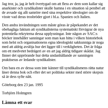
Jag tror, ja, jag är helt övertygad om att flera av dem som kallar sig
anarkister och syndikalister skulle hamna i en situation så penibel att
de avsade sig allt samröre med sina respektive ideologier om de
visste vad deras trosbröder gjort i bl.a. Spanien och Italien.
Den andra invändningen som måste göras är påpekandet av det
obehagliga faktum att syndikalisterna systematiskt förvägrar de nya
potentiella rekryterna dessa upplysningar. Inte någon av SAC:s
böcker innehåller sanningar som man kan hitta i vilken historiebok
som helst och organisationens egna ideologiskt sakkunniga är noga
med att aldrig avslöja hur det ligger till i verkligheten. Det är fråga
om ett medvetet bedrägeri av en art jag aldrig tidigare skådat. Jag
finner det upprörande hur detta undanhållande av sanningen
praktiseras av ledande syndikalister.
Om bara en av dessa som inte känner till syndikalismens rätta natur
läser denna bok och efter det ser politiska sekter med större skepsis
så är dess syfte nått.
Göteborg den 23 jan. 1995
Torbjörn Holmgren
Lämna ett svar