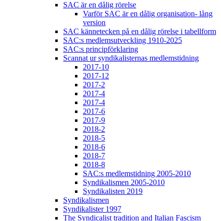
SAC är en dålig rörelse
Varför SAC är en dålig organisation- lång
version
SAC kännetecken på en dålig rörelse i tabellform
SAC:s medlemsutveckling 1910-2025
SAC:s principförklaring
Scannat ur syndikalisternas medlemstidning
2017-10
2017-12
2017-2
2017-4
2017-4
2017-6
2017-9
2018-2
2018-5
2018-6
2018-7
2018-8
SAC:s medlemstidning 2005-2010
Syndikalismen 2005-2010
Syndikalisten 2019
Syndikalismen
Syndikalister 1997
The Syndicalist tradition and Italian Fascism