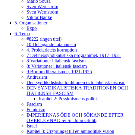
Mario Sousa
Sven Wernström
Sven Wernström
Viktor Banke
5. Organisationer
Expo
6. Tema
#8222 (ingen titel)
10 Deltagande totalianism
4. Proletariatets korruption
7 Det neosyndikalistiska programmet, 1917–1921
8 Variationer i italiensk fascism
8: Variationer i italiensk fascism
9 Bortom liberalismen, 1921-1925
Antirasism
Den syndikalistiska traditionen och italiensk fascism
DEN SYNDIKALISTISKA TRADITIONEN OCH
ITALIENSK FASCISM
Kapitel 2: Pessimismens politik
Fascism
Feminism
IMPERIERNAS ÖDE OCH SÖKANDE EFTER
ÖVERLEVNAD av Sir John Glubb
Israel
Kapitel 3: Ursprunget till en antipolitisk vision