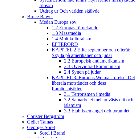
filosofi
Utdrag ur Och världen skälvde
Bruce Bawer
Medan Europa sov
1.2 Europas förnekande
1.3 Massmedia
1.4 Multikulturalism
EFTERORD
KAPITEL 2 Elfte september och efteråt:
Skylla på amerikaner och judar
2.2 Europeisk antiamerikanism
2.3 Övervintrad kommunism
2.4 Synen på judar
KAPITEL 3: Europas Weimar-rörelse: Det
liberala motståndet och dess
framtidsutsikter
3.1 Terrorismen i media
3.2 Samarbetet mellan västs elit och
islamism
3.3 Etablissemanget och tyranniet
Christer Bergström
Geller Tamas
Georges Sorel
Sorel i Brand