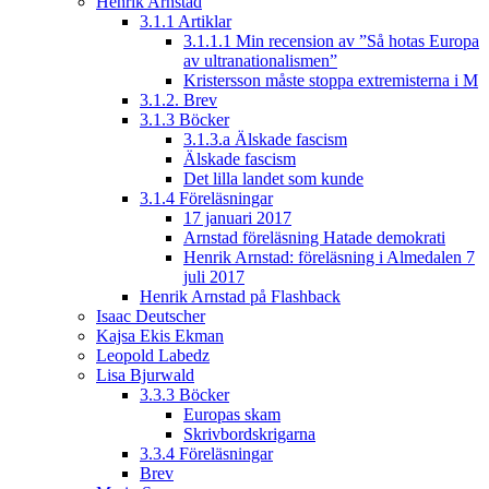
Henrik Arnstad
3.1.1 Artiklar
3.1.1.1 Min recension av ”Så hotas Europa
av ultranationalismen”
Kristersson måste stoppa extremisterna i M
3.1.2. Brev
3.1.3 Böcker
3.1.3.a Älskade fascism
Älskade fascism
Det lilla landet som kunde
3.1.4 Föreläsningar
17 januari 2017
Arnstad föreläsning Hatade demokrati
Henrik Arnstad: föreläsning i Almedalen 7
juli 2017
Henrik Arnstad på Flashback
Isaac Deutscher
Kajsa Ekis Ekman
Leopold Labedz
Lisa Bjurwald
3.3.3 Böcker
Europas skam
Skrivbordskrigarna
3.3.4 Föreläsningar
Brev