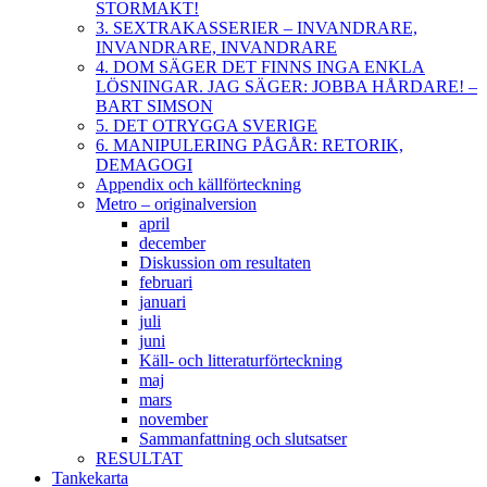
STORMAKT!
3. SEXTRAKASSERIER – INVANDRARE,
INVANDRARE, INVANDRARE
4. DOM SÄGER DET FINNS INGA ENKLA
LÖSNINGAR. JAG SÄGER: JOBBA HÅRDARE! –
BART SIMSON
5. DET OTRYGGA SVERIGE
6. MANIPULERING PÅGÅR: RETORIK,
DEMAGOGI
Appendix och källförteckning
Metro – originalversion
april
december
Diskussion om resultaten
februari
januari
juli
juni
Käll- och litteraturförteckning
maj
mars
november
Sammanfattning och slutsatser
RESULTAT
Tankekarta